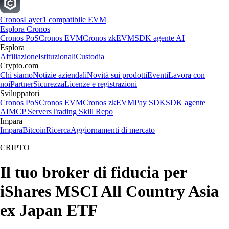
Cronos
Layer1 compatibile EVM
Esplora Cronos
Cronos PoS
Cronos EVM
Cronos zkEVM
SDK agente AI
Esplora
Affiliazione
Istituzionali
Custodia
Crypto.com
Chi siamo
Notizie aziendali
Novità sui prodotti
Eventi
Lavora con
noi
Partner
Sicurezza
Licenze e registrazioni
Sviluppatori
Cronos PoS
Cronos EVM
Cronos zkEVM
Pay SDK
SDK agente
AI
MCP Servers
Trading Skill Repo
Impara
Impara
Bitcoin
Ricerca
Aggiornamenti di mercato
CRIPTO
Il tuo broker di fiducia per
iShares MSCI All Country Asia
ex Japan ETF