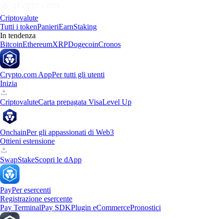
Criptovalute
Tutti i token
Panieri
Earn
Staking
In tendenza
Bitcoin
Ethereum
XRP
Dogecoin
Cronos
Crypto.com App
Per tutti gli utenti
Inizia
Criptovalute
Carta prepagata Visa
Level Up
Onchain
Per gli appassionati di Web3
Ottieni estensione
Swap
Stake
Scopri le dApp
Pay
Per esercenti
Registrazione esercente
Pay Terminal
Pay SDK
Plugin eCommerce
Pronostici