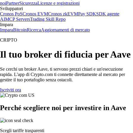
noi
Partner
Sicurezza
Licenze e registrazioni
Sviluppatori
Cronos PoS
Cronos EVM
Cronos zkEVM
Pay SDK
SDK agente
AI
MCP Servers
Trading Skill Repo
Impara
Impara
Bitcoin
Ricerca
Aggiornamenti di mercato
CRIPTO
Il tuo broker di fiducia per Aave
Se cerchi un broker Aave, ti servono prezzi chiari e un'esecuzione
rapida. L'app di Crypto.com ti connette direttamente al mercato per
gestire il tuo portafoglio senza ostacoli.
Iscriviti ora
Perché scegliere noi per investire in Aave
Scegli tariffe trasparenti