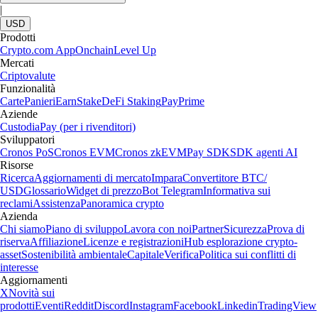
|
USD
Prodotti
Crypto.com App
Onchain
Level Up
Mercati
Criptovalute
Funzionalità
Carte
Panieri
Earn
Stake
DeFi Staking
Pay
Prime
Aziende
Custodia
Pay (per i rivenditori)
Sviluppatori
Cronos PoS
Cronos EVM
Cronos zkEVM
Pay SDK
SDK agenti AI
Risorse
Ricerca
Aggiornamenti di mercato
Impara
Convertitore BTC/
USD
Glossario
Widget di prezzo
Bot Telegram
Informativa sui
reclami
Assistenza
Panoramica crypto
Azienda
Chi siamo
Piano di sviluppo
Lavora con noi
Partner
Sicurezza
Prova di
riserva
Affiliazione
Licenze e registrazioni
Hub esplorazione crypto-
asset
Sostenibilità ambientale
Capitale
Verifica
Politica sui conflitti di
interesse
Aggiornamenti
X
Novità sui
prodotti
Eventi
Reddit
Discord
Instagram
Facebook
Linkedin
TradingView