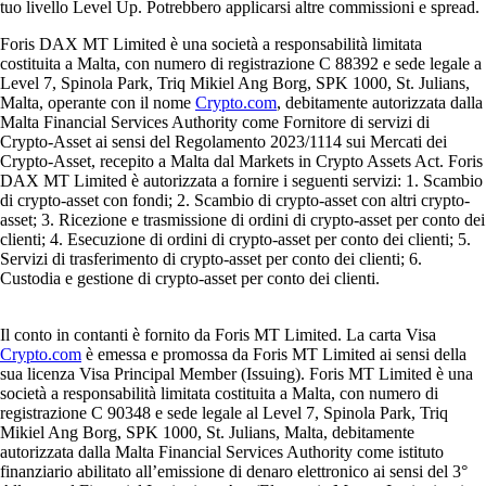
tuo livello Level Up. Potrebbero applicarsi altre commissioni e spread.
Foris DAX MT Limited è una società a responsabilità limitata
costituita a Malta, con numero di registrazione C 88392 e sede legale a
Level 7, Spinola Park, Triq Mikiel Ang Borg, SPK 1000, St. Julians,
Malta, operante con il nome
Crypto.com
, debitamente autorizzata dalla
Malta Financial Services Authority come Fornitore di servizi di
Crypto-Asset ai sensi del Regolamento 2023/1114 sui Mercati dei
Crypto-Asset, recepito a Malta dal Markets in Crypto Assets Act. Foris
DAX MT Limited è autorizzata a fornire i seguenti servizi: 1. Scambio
di crypto-asset con fondi; 2. Scambio di crypto-asset con altri crypto-
asset; 3. Ricezione e trasmissione di ordini di crypto-asset per conto dei
clienti; 4. Esecuzione di ordini di crypto-asset per conto dei clienti; 5.
Servizi di trasferimento di crypto-asset per conto dei clienti; 6.
Custodia e gestione di crypto-asset per conto dei clienti.
Il conto in contanti è fornito da Foris MT Limited. La carta Visa
Crypto.com
è emessa e promossa da Foris MT Limited ai sensi della
sua licenza Visa Principal Member (Issuing). Foris MT Limited è una
società a responsabilità limitata costituita a Malta, con numero di
registrazione C 90348 e sede legale al Level 7, Spinola Park, Triq
Mikiel Ang Borg, SPK 1000, St. Julians, Malta, debitamente
autorizzata dalla Malta Financial Services Authority come istituto
finanziario abilitato all’emissione di denaro elettronico ai sensi del 3°