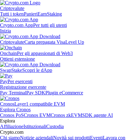
Criptovalute
Tutti i token
Panieri
Earn
Staking
Crypto.com App
Per tutti gli utenti
Inizia
Criptovalute
Carta prepagata Visa
Level Up
Onchain
Per gli appassionati di Web3
Ottieni estensione
Swap
Stake
Scopri le dApp
Pay
Per esercenti
Registrazione esercente
Pay Terminal
Pay SDK
Plugin eCommerce
Cronos
Layer1 compatibile EVM
Esplora Cronos
Cronos PoS
Cronos EVM
Cronos zkEVM
SDK agente AI
Esplora
Affiliazione
Istituzionali
Custodia
Crypto.com
Chi siamo
Notizie aziendali
Novità sui prodotti
Eventi
Lavora con