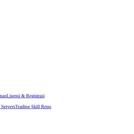
nan
Lisensi & Registrasi
Servers
Trading Skill Repo