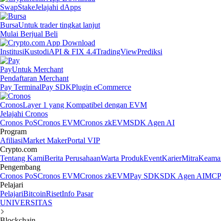
Swap
Stake
Jelajahi dApps
Bursa
Untuk trader tingkat lanjut
Mulai Berjual Beli
Institusi
Kustodi
API & FIX 4.4
TradingView
Prediksi
Pay
Untuk Merchant
Pendaftaran Merchant
Pay Terminal
Pay SDK
Plugin eCommerce
Cronos
Layer 1 yang Kompatibel dengan EVM
Jelajahi Cronos
Cronos PoS
Cronos EVM
Cronos zkEVM
SDK Agen AI
Program
Afiliasi
Market Maker
Portal VIP
Crypto.com
Tentang Kami
Berita Perusahaan
Warta Produk
Event
Karier
Mitra
Keama
Pengembang
Cronos PoS
Cronos EVM
Cronos zkEVM
Pay SDK
SDK Agen AI
MCP 
Pelajari
Pelajari
Bitcoin
Riset
Info Pasar
UNIVERSITAS
Blockchain