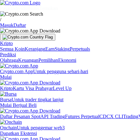
Pasar
Individu
Bisnis
Temukan
/
Masuk
Daftar
Kripto
Semua Koin
Keranjang
Earn
Staking
Perpetuals
Prediksi
Olahraga
Keuangan
Pemilihan
Ekonomi
Crypto.com App
Untuk pengguna sehari-hari
Mulai
Kripto
Kartu Visa Prabayar
Level Up
Bursa
Untuk trader tingkat lanjut
Mulai Berjual Beli
Daftar Pesanan Spot
API Trading
Futures Perpetual
CDCX CLI
Trading
Onchain
Untuk penggemar web3
Dapatkan Ekstensi