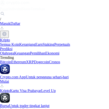
Pasar
Individu
Bisnis
Temukan
/
Masuk
Daftar
Kripto
Semua Koin
Keranjang
Earn
Staking
Perpetuals
Prediksi
Olahraga
Keuangan
Pemilihan
Ekonomi
Trending
Bitcoin
Ethereum
XRP
Dogecoin
Cronos
Crypto.com App
Untuk pengguna sehari-hari
Mulai
Kripto
Kartu Visa Prabayar
Level Up
Bursa
Untuk trader tingkat lanjut