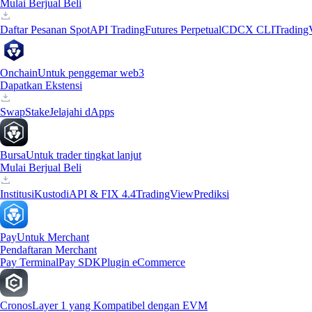
Mulai Berjual Beli
Daftar Pesanan Spot
API Trading
Futures Perpetual
CDCX CLI
Trading
Onchain
Untuk penggemar web3
Dapatkan Ekstensi
Swap
Stake
Jelajahi dApps
Bursa
Untuk trader tingkat lanjut
Mulai Berjual Beli
Institusi
Kustodi
API & FIX 4.4
TradingView
Prediksi
Pay
Untuk Merchant
Pendaftaran Merchant
Pay Terminal
Pay SDK
Plugin eCommerce
Cronos
Layer 1 yang Kompatibel dengan EVM