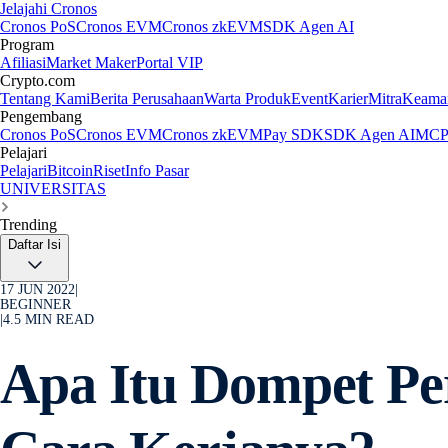
Jelajahi Cronos
Cronos PoS
Cronos EVM
Cronos zkEVM
SDK Agen AI
Program
Afiliasi
Market Maker
Portal VIP
Crypto.com
Tentang Kami
Berita Perusahaan
Warta Produk
Event
Karier
Mitra
Keama
Pengembang
Cronos PoS
Cronos EVM
Cronos zkEVM
Pay SDK
SDK Agen AI
MCP 
Pelajari
Pelajari
Bitcoin
Riset
Info Pasar
UNIVERSITAS
Trending
Daftar Isi
17 JUN 2022
|
BEGINNER
|
4.5
MIN READ
Apa Itu Dompet Pe