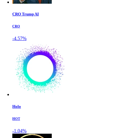
CRO Trump AI
CRO
-4.57%
Holo
HOT
-1.04%