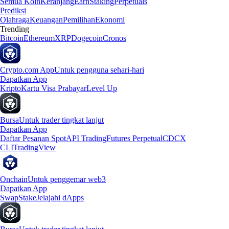
Semua Koin
Keranjang
Earn
Staking
Perpetuals
Prediksi
Olahraga
Keuangan
Pemilihan
Ekonomi
Trending
Bitcoin
Ethereum
XRP
Dogecoin
Cronos
Crypto.com App
Untuk pengguna sehari-hari
Dapatkan App
Kripto
Kartu Visa Prabayar
Level Up
Bursa
Untuk trader tingkat lanjut
Dapatkan App
Daftar Pesanan Spot
API Trading
Futures Perpetual
CDCX
CLI
TradingView
Onchain
Untuk penggemar web3
Dapatkan App
Swap
Stake
Jelajahi dApps