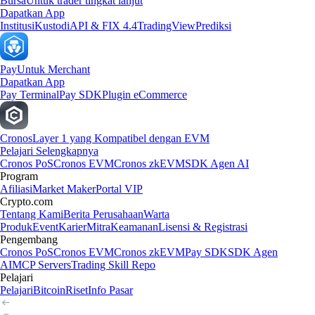
Bursa
Untuk trader tingkat lanjut
Dapatkan App
Institusi
Kustodi
API & FIX 4.4
TradingView
Prediksi
Pay
Untuk Merchant
Dapatkan App
Pay Terminal
Pay SDK
Plugin eCommerce
Cronos
Layer 1 yang Kompatibel dengan EVM
Pelajari Selengkapnya
Cronos PoS
Cronos EVM
Cronos zkEVM
SDK Agen AI
Program
Afiliasi
Market Maker
Portal VIP
Crypto.com
Tentang Kami
Berita Perusahaan
Warta
Produk
Event
Karier
Mitra
Keamanan
Lisensi & Registrasi
Pengembang
Cronos PoS
Cronos EVM
Cronos zkEVM
Pay SDK
SDK Agen
AI
MCP Servers
Trading Skill Repo
Pelajari
Pelajari
Bitcoin
Riset
Info Pasar