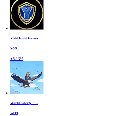
Yield Guild Games
YGG
+5.13%
World Liberty Fi...
WLFI