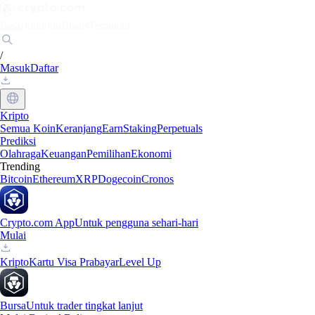
Pasar
Individu
Bisnis
Temukan
/
Masuk
Daftar
Kripto
Semua Koin
Keranjang
Earn
Staking
Perpetuals
Prediksi
Olahraga
Keuangan
Pemilihan
Ekonomi
Trending
Bitcoin
Ethereum
XRP
Dogecoin
Cronos
Crypto.com App
Untuk pengguna sehari-hari
Mulai
Kripto
Kartu Visa Prabayar
Level Up
Bursa
Untuk trader tingkat lanjut