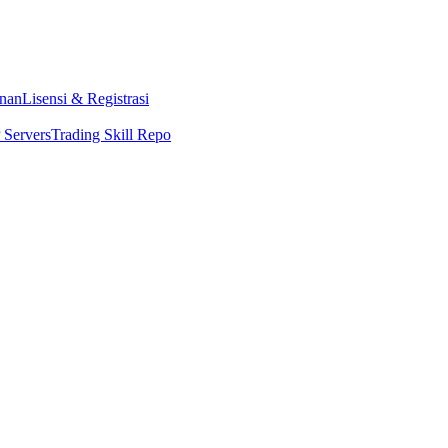
nan
Lisensi & Registrasi
Servers
Trading Skill Repo