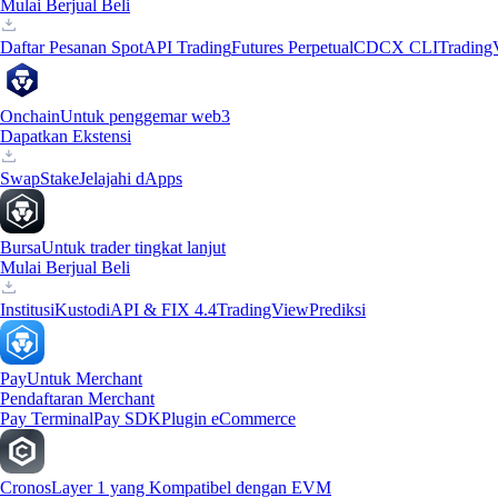
Mulai Berjual Beli
Daftar Pesanan Spot
API Trading
Futures Perpetual
CDCX CLI
Trading
Onchain
Untuk penggemar web3
Dapatkan Ekstensi
Swap
Stake
Jelajahi dApps
Bursa
Untuk trader tingkat lanjut
Mulai Berjual Beli
Institusi
Kustodi
API & FIX 4.4
TradingView
Prediksi
Pay
Untuk Merchant
Pendaftaran Merchant
Pay Terminal
Pay SDK
Plugin eCommerce
Cronos
Layer 1 yang Kompatibel dengan EVM