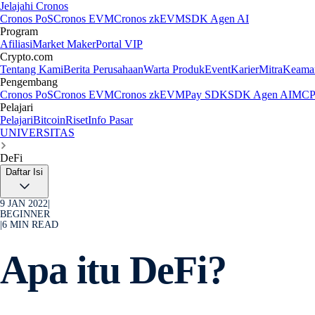
Jelajahi Cronos
Cronos PoS
Cronos EVM
Cronos zkEVM
SDK Agen AI
Program
Afiliasi
Market Maker
Portal VIP
Crypto.com
Tentang Kami
Berita Perusahaan
Warta Produk
Event
Karier
Mitra
Keama
Pengembang
Cronos PoS
Cronos EVM
Cronos zkEVM
Pay SDK
SDK Agen AI
MCP 
Pelajari
Pelajari
Bitcoin
Riset
Info Pasar
UNIVERSITAS
DeFi
Daftar Isi
9 JAN 2022
|
BEGINNER
|
6
MIN READ
Apa itu DeFi?