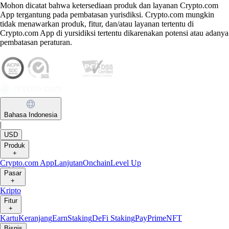
Mohon dicatat bahwa ketersediaan produk dan layanan Crypto.com
App tergantung pada pembatasan yurisdiksi. Crypto.com mungkin
tidak menawarkan produk, fitur, dan/atau layanan tertentu di
Crypto.com App di yursidiksi tertentu dikarenakan potensi atau adanya
pembatasan peraturan.
Bahasa Indonesia
|
USD
Produk
+
Crypto.com App
Lanjutan
Onchain
Level Up
Pasar
+
Kripto
Fitur
+
Kartu
Keranjang
Earn
Staking
DeFi Staking
Pay
Prime
NFT
Bisnis