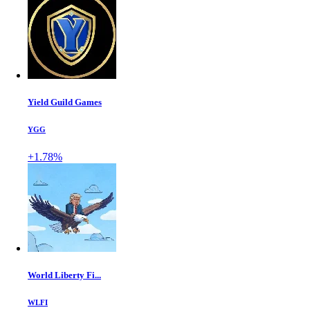
Yield Guild Games
YGG
+1.78%
World Liberty Fi...
WLFI