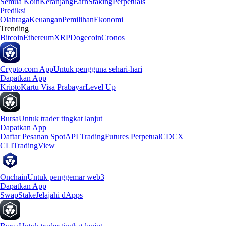
Semua Koin
Keranjang
Earn
Staking
Perpetuals
Prediksi
Olahraga
Keuangan
Pemilihan
Ekonomi
Trending
Bitcoin
Ethereum
XRP
Dogecoin
Cronos
Crypto.com App
Untuk pengguna sehari-hari
Dapatkan App
Kripto
Kartu Visa Prabayar
Level Up
Bursa
Untuk trader tingkat lanjut
Dapatkan App
Daftar Pesanan Spot
API Trading
Futures Perpetual
CDCX
CLI
TradingView
Onchain
Untuk penggemar web3
Dapatkan App
Swap
Stake
Jelajahi dApps