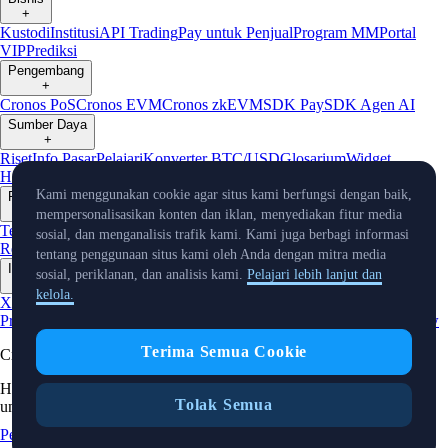
+
Kustodi
Institusi
API Trading
Pay untuk Penjual
Program MM
Portal
VIP
Prediksi
Pengembang
+
Cronos PoS
Cronos EVM
Cronos zkEVM
SDK Pay
SDK Agen AI
Sumber Daya
+
Riset
Info Pasar
Pelajari
Konverter BTC/USD
Glosarium
Widget
Harga
Bot Telegram
Layanan Pelanggan
Kami menggunakan cookie agar situs kami berfungsi dengan baik,
Perusahaan
+
mempersonalisasikan konten dan iklan, menyediakan fitur media
Tentang Kami
Roadmap
Karier
Mitra
Keamanan
Proof of
sosial, dan menganalisis trafik kami. Kami juga berbagi informasi
Reserve
Afiliasi
Lisensi & Registrasi
Listing
Iklim
Capital
Verifikasi
tentang penggunaan situs kami oleh Anda dengan mitra media
Info Terkini
sosial, periklanan, dan analisis kami.
Pelajari lebih lanjut dan
+
kelola.
X
Warta
Produk
Event
Reddit
Discord
Instagram
Facebook
Linkedin
TradingView
Terima Semua Cookie
Cryptocurrency in Every Wallet™
Hak Cipta © 2018 - 2026 Crypto.com. Hak cipta dilindungi undang-
Tolak Semua
undang.
Pemberitahuan Privasi
Status
Lokasi dan
Preferensi Cookie