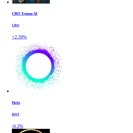
CRO Trump AI
CRO
+2.39%
Holo
HOT
-0.3%