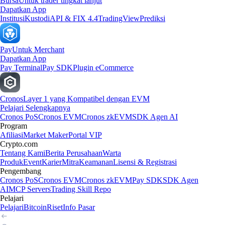
Bursa
Untuk trader tingkat lanjut
Dapatkan App
Institusi
Kustodi
API & FIX 4.4
TradingView
Prediksi
Pay
Untuk Merchant
Dapatkan App
Pay Terminal
Pay SDK
Plugin eCommerce
Cronos
Layer 1 yang Kompatibel dengan EVM
Pelajari Selengkapnya
Cronos PoS
Cronos EVM
Cronos zkEVM
SDK Agen AI
Program
Afiliasi
Market Maker
Portal VIP
Crypto.com
Tentang Kami
Berita Perusahaan
Warta
Produk
Event
Karier
Mitra
Keamanan
Lisensi & Registrasi
Pengembang
Cronos PoS
Cronos EVM
Cronos zkEVM
Pay SDK
SDK Agen
AI
MCP Servers
Trading Skill Repo
Pelajari
Pelajari
Bitcoin
Riset
Info Pasar