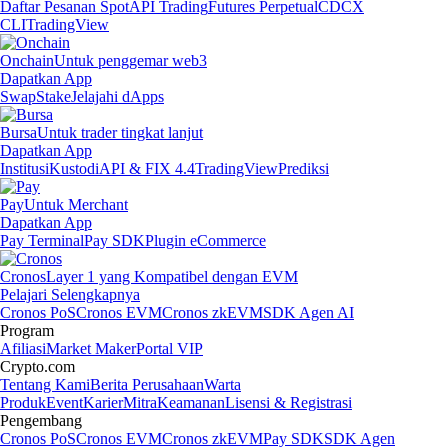
Daftar Pesanan Spot
API Trading
Futures Perpetual
CDCX
CLI
TradingView
Onchain
Untuk penggemar web3
Dapatkan App
Swap
Stake
Jelajahi dApps
Bursa
Untuk trader tingkat lanjut
Dapatkan App
Institusi
Kustodi
API & FIX 4.4
TradingView
Prediksi
Pay
Untuk Merchant
Dapatkan App
Pay Terminal
Pay SDK
Plugin eCommerce
Cronos
Layer 1 yang Kompatibel dengan EVM
Pelajari Selengkapnya
Cronos PoS
Cronos EVM
Cronos zkEVM
SDK Agen AI
Program
Afiliasi
Market Maker
Portal VIP
Crypto.com
Tentang Kami
Berita Perusahaan
Warta
Produk
Event
Karier
Mitra
Keamanan
Lisensi & Registrasi
Pengembang
Cronos PoS
Cronos EVM
Cronos zkEVM
Pay SDK
SDK Agen