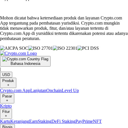
Mohon dicatat bahwa ketersediaan produk dan layanan Crypto.com
App tergantung pada pembatasan yurisdiksi. Crypto.com mungkin
tidak menawarkan produk, fitur, dan/atau layanan tertentu di
Crypto.com App di yursidiksi tertentu dikarenakan potensi atau adanya
pembatasan peraturan.
Bahasa Indonesia
|
USD
Produk
+
Crypto.com App
Lanjutan
Onchain
Level Up
Pasar
+
Kripto
Fitur
+
Kartu
Keranjang
Earn
Staking
DeFi Staking
Pay
Prime
NFT
Bisnis