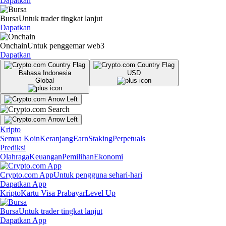
Dapatkan
Bursa
Untuk trader tingkat lanjut
Dapatkan
Onchain
Untuk penggemar web3
Dapatkan
Bahasa Indonesia
USD
Global
Kripto
Semua Koin
Keranjang
Earn
Staking
Perpetuals
Prediksi
Olahraga
Keuangan
Pemilihan
Ekonomi
Crypto.com App
Untuk pengguna sehari-hari
Dapatkan App
Kripto
Kartu Visa Prabayar
Level Up
Bursa
Untuk trader tingkat lanjut
Dapatkan App