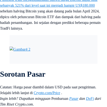
sebanyak 521% dari level saat ini menjadi hampir US$180.000
sebelum halving Bitcoin yang akan datang pada bulan April 2024,
dipicu oleh peluncuran Bitcoin ETF dan dampak dari halving pada
hadiah penambangan. Ini sejalan dengan prediksi beberapa pemain
TradFi lainnya.
Sorotan Pasar
Catatan: Harga pasar diambil dalam USD pada saat pengiriman.
Jelajahi lebih lanjut di
Crypto‌.com/Price
.
Ingin lebih? Dapatkan mingguan
Pembaruan
Pasar
dan
DeFi
dari
Tim Riset Crypto.‌com.