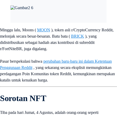
Minggu lalu, Moons (
MOON
), token asli r/CryptoCurrency Reddit,
melonjak secara besar-besaran. Batu bata (
BRICK
), yang
didistribusikan sebagai hadiah atas kontribusi di subreddit
r/FortNiteBR, juga digalang.
Pasar berspekulasi bahwa
perubahan baru-baru ini dalam Ketentuan
Penggunaan Reddit
, yang sekarang secara eksplisit memungkinkan
perdagangan Poin Komunitas token Reddit, kemungkinan merupakan
katalis untuk kenaikan harga.
Sorotan NFT
Tiba pada hari Jumat, 4 Agustus, adalah orang-orang seperti