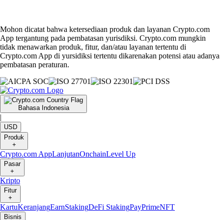
Mohon dicatat bahwa ketersediaan produk dan layanan Crypto.com
App tergantung pada pembatasan yurisdiksi. Crypto.com mungkin
tidak menawarkan produk, fitur, dan/atau layanan tertentu di
Crypto.com App di yursidiksi tertentu dikarenakan potensi atau adanya
pembatasan peraturan.
Bahasa Indonesia
|
USD
Produk
+
Crypto.com App
Lanjutan
Onchain
Level Up
Pasar
+
Kripto
Fitur
+
Kartu
Keranjang
Earn
Staking
DeFi Staking
Pay
Prime
NFT
Bisnis