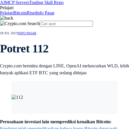
AI
MCP Servers
Trading Skill Repo
Pelajari
Pelajari
Bitcoin
Riset
Info Pasar
28 JUL 2023
|
INFO PASAR
Potret 112
Crypto.com bermitra dengan LINE, OpenAI meluncurkan WLD, lebih
banyak aplikasi ETF BTC yang sedang ditinjau
Perusahaan investasi lain memprediksi kenaikan Bitcoin:
Fundstrat telah mengindikasikan bahwa harga Bitcoin dapat naik