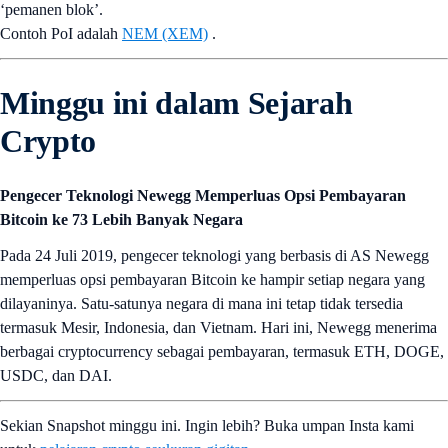
‘pemanen blok’.
Contoh PoI adalah
NEM (XEM)
.
Minggu ini dalam Sejarah
Crypto
Pengecer Teknologi Newegg Memperluas Opsi Pembayaran
Bitcoin ke 73 Lebih Banyak Negara
Pada 24 Juli 2019, pengecer teknologi yang berbasis di AS Newegg
memperluas opsi pembayaran Bitcoin ke hampir setiap negara yang
dilayaninya. Satu-satunya negara di mana ini tetap tidak tersedia
termasuk Mesir, Indonesia, dan Vietnam. Hari ini, Newegg menerima
berbagai cryptocurrency sebagai pembayaran, termasuk ETH, DOGE,
USDC, dan DAI.
Sekian Snapshot minggu ini. Ingin lebih? Buka umpan Insta kami