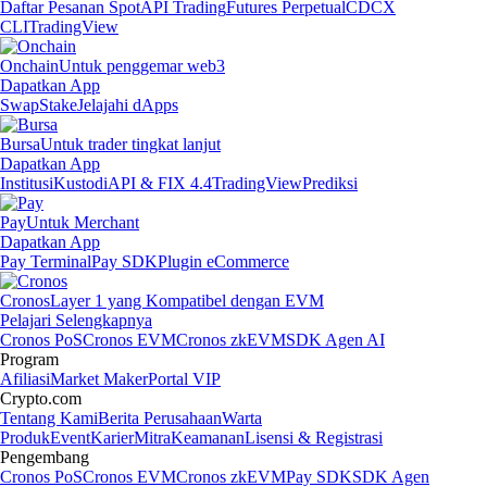
Daftar Pesanan Spot
API Trading
Futures Perpetual
CDCX
CLI
TradingView
Onchain
Untuk penggemar web3
Dapatkan App
Swap
Stake
Jelajahi dApps
Bursa
Untuk trader tingkat lanjut
Dapatkan App
Institusi
Kustodi
API & FIX 4.4
TradingView
Prediksi
Pay
Untuk Merchant
Dapatkan App
Pay Terminal
Pay SDK
Plugin eCommerce
Cronos
Layer 1 yang Kompatibel dengan EVM
Pelajari Selengkapnya
Cronos PoS
Cronos EVM
Cronos zkEVM
SDK Agen AI
Program
Afiliasi
Market Maker
Portal VIP
Crypto.com
Tentang Kami
Berita Perusahaan
Warta
Produk
Event
Karier
Mitra
Keamanan
Lisensi & Registrasi
Pengembang
Cronos PoS
Cronos EVM
Cronos zkEVM
Pay SDK
SDK Agen