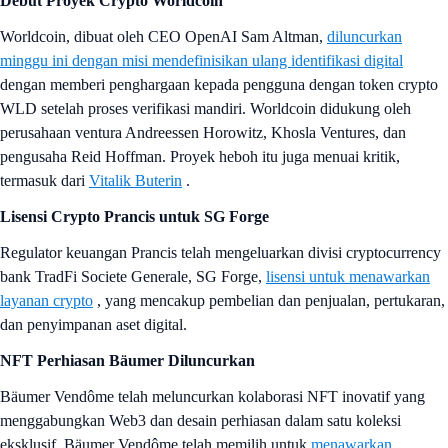
Debut Proyek Crypto Worldcoin
Worldcoin, dibuat oleh CEO OpenAI Sam Altman,
diluncurkan
minggu ini dengan misi mendefinisikan ulang identifikasi digital
dengan memberi penghargaan kepada pengguna dengan token crypto
WLD setelah proses verifikasi mandiri. Worldcoin didukung oleh
perusahaan ventura Andreessen Horowitz, Khosla Ventures, dan
pengusaha Reid Hoffman. Proyek heboh itu juga menuai kritik,
termasuk dari
Vitalik Buterin
.
Lisensi Crypto Prancis untuk SG Forge
Regulator keuangan Prancis telah mengeluarkan divisi cryptocurrency
bank TradFi Societe Generale, SG Forge,
lisensi untuk menawarkan
layanan crypto
, yang mencakup pembelian dan penjualan, pertukaran,
dan penyimpanan aset digital.
NFT Perhiasan Bäumer Diluncurkan
Bäumer Vendôme telah meluncurkan kolaborasi NFT inovatif yang
menggabungkan Web3 dan desain perhiasan dalam satu koleksi
eksklusif. Bäumer Vendôme telah memilih untuk
menawarkan