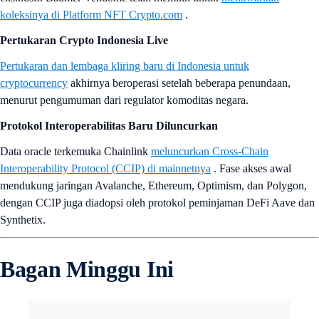
koleksinya di Platform NFT Crypto.com
.
Pertukaran Crypto Indonesia Live
Pertukaran dan lembaga kliring baru di Indonesia untuk
cryptocurrency
akhirnya beroperasi setelah beberapa penundaan,
menurut pengumuman dari regulator komoditas negara.
Protokol Interoperabilitas Baru Diluncurkan
Data oracle terkemuka Chainlink
meluncurkan Cross-Chain
Interoperability Protocol (CCIP) di mainnetnya
. Fase akses awal
mendukung jaringan Avalanche, Ethereum, Optimism, dan Polygon,
dengan CCIP juga diadopsi oleh protokol peminjaman DeFi Aave dan
Synthetix.
Bagan Minggu Ini