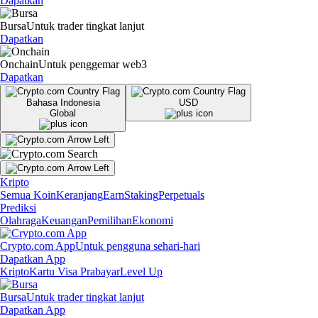
Dapatkan
Bursa
Untuk trader tingkat lanjut
Dapatkan
Onchain
Untuk penggemar web3
Dapatkan
Bahasa Indonesia
USD
Global
Kripto
Semua Koin
Keranjang
Earn
Staking
Perpetuals
Prediksi
Olahraga
Keuangan
Pemilihan
Ekonomi
Crypto.com App
Untuk pengguna sehari-hari
Dapatkan App
Kripto
Kartu Visa Prabayar
Level Up
Bursa
Untuk trader tingkat lanjut
Dapatkan App