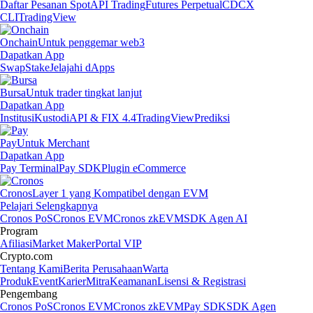
Daftar Pesanan Spot
API Trading
Futures Perpetual
CDCX
CLI
TradingView
Onchain
Untuk penggemar web3
Dapatkan App
Swap
Stake
Jelajahi dApps
Bursa
Untuk trader tingkat lanjut
Dapatkan App
Institusi
Kustodi
API & FIX 4.4
TradingView
Prediksi
Pay
Untuk Merchant
Dapatkan App
Pay Terminal
Pay SDK
Plugin eCommerce
Cronos
Layer 1 yang Kompatibel dengan EVM
Pelajari Selengkapnya
Cronos PoS
Cronos EVM
Cronos zkEVM
SDK Agen AI
Program
Afiliasi
Market Maker
Portal VIP
Crypto.com
Tentang Kami
Berita Perusahaan
Warta
Produk
Event
Karier
Mitra
Keamanan
Lisensi & Registrasi
Pengembang
Cronos PoS
Cronos EVM
Cronos zkEVM
Pay SDK
SDK Agen