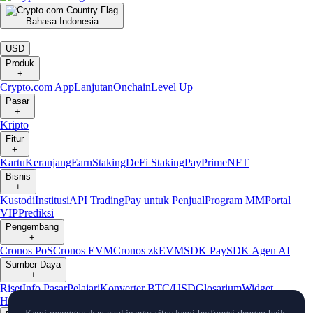
Bahasa Indonesia
|
USD
Produk
+
Crypto.com App
Lanjutan
Onchain
Level Up
Pasar
+
Kripto
Fitur
+
Kartu
Keranjang
Earn
Staking
DeFi Staking
Pay
Prime
NFT
Bisnis
+
Kustodi
Institusi
API Trading
Pay untuk Penjual
Program MM
Portal
VIP
Prediksi
Pengembang
+
Cronos PoS
Cronos EVM
Cronos zkEVM
SDK Pay
SDK Agen AI
Sumber Daya
+
Riset
Info Pasar
Pelajari
Konverter BTC/USD
Glosarium
Widget
Harga
Bot Telegram
Layanan Pelanggan