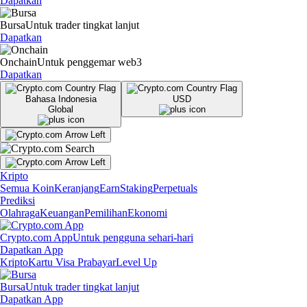
Dapatkan
Bursa
Untuk trader tingkat lanjut
Dapatkan
Onchain
Untuk penggemar web3
Dapatkan
Bahasa Indonesia
USD
Global
Kripto
Semua Koin
Keranjang
Earn
Staking
Perpetuals
Prediksi
Olahraga
Keuangan
Pemilihan
Ekonomi
Crypto.com App
Untuk pengguna sehari-hari
Dapatkan App
Kripto
Kartu Visa Prabayar
Level Up
Bursa
Untuk trader tingkat lanjut
Dapatkan App