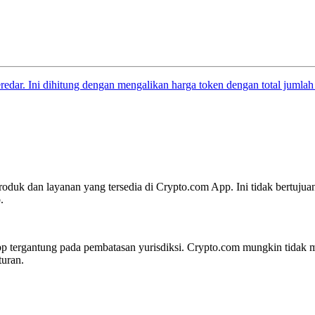
eredar. Ini dihitung dengan mengalikan harga token dengan total jumlah
oduk dan layanan yang tersedia di Crypto.com App. Ini tidak bertujua
.
 tergantung pada pembatasan yurisdiksi. Crypto.com mungkin tidak me
turan.