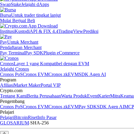
Swap
Stake
Jelajahi dApps
Bursa
Untuk trader tingkat lanjut
Mulai Berjual Beli
Institusi
Kustodi
API & FIX 4.4
TradingView
Prediksi
Pay
Untuk Merchant
Pendaftaran Merchant
Pay Terminal
Pay SDK
Plugin eCommerce
Cronos
Layer 1 yang Kompatibel dengan EVM
Jelajahi Cronos
Cronos PoS
Cronos EVM
Cronos zkEVM
SDK Agen AI
Program
Afiliasi
Market Maker
Portal VIP
Crypto.com
Tentang Kami
Berita Perusahaan
Warta Produk
Event
Karier
Mitra
Keama
Pengembang
Cronos PoS
Cronos EVM
Cronos zkEVM
Pay SDK
SDK Agen AI
MCP 
Pelajari
Pelajari
Bitcoin
Riset
Info Pasar
GLOSARIUM
SHA-256