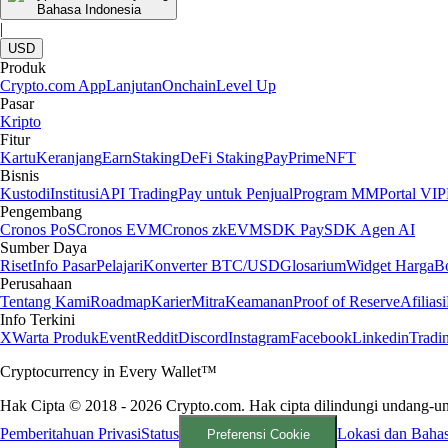
Bahasa Indonesia
|
USD
Produk
Crypto.com App
Lanjutan
Onchain
Level Up
Pasar
Kripto
Fitur
Kartu
Keranjang
Earn
Staking
DeFi Staking
Pay
Prime
NFT
Bisnis
Kustodi
Institusi
API Trading
Pay untuk Penjual
Program MM
Portal VIP
Pengembang
Cronos PoS
Cronos EVM
Cronos zkEVM
SDK Pay
SDK Agen AI
Sumber Daya
Riset
Info Pasar
Pelajari
Konverter BTC/USD
Glosarium
Widget Harga
B
Perusahaan
Tentang Kami
Roadmap
Karier
Mitra
Keamanan
Proof of Reserve
Afiliasi
Info Terkini
X
Warta Produk
Event
Reddit
Discord
Instagram
Facebook
Linkedin
Tradi
Cryptocurrency in Every Wallet™
Hak Cipta © 2018 - 2026 Crypto.com. Hak cipta dilindungi undang-u
Pemberitahuan Privasi
Status
Lokasi dan Baha
Preferensi Cookie