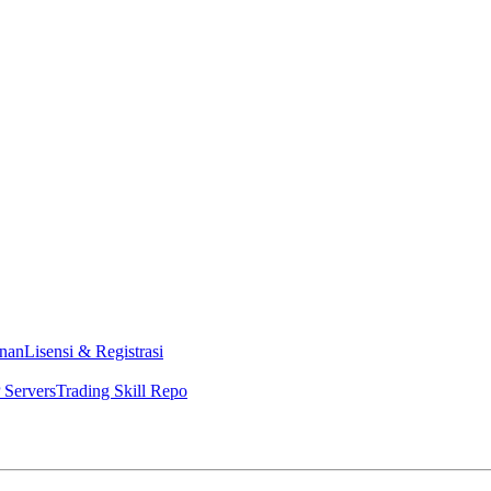
nan
Lisensi & Registrasi
Servers
Trading Skill Repo