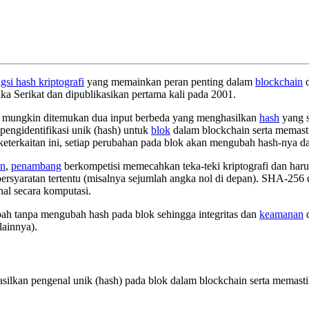
gsi hash kriptografi
yang memainkan peran penting dalam
blockchain
d
 Serikat dan dipublikasikan pertama kali pada 2001.
ak mungkin ditemukan dua input berbeda yang menghasilkan
hash
yang s
pengidentifikasi unik (hash) untuk
blok
dalam blockchain serta memastik
eterkaitan ini, setiap perubahan pada blok akan mengubah hash-nya dan
in
,
penambang
berkompetisi memecahkan teka-teki kriptografi dan haru
persyaratan tertentu (misalnya sejumlah angka nol di depan). SHA-25
al secara komputasi.
ubah tanpa mengubah hash pada blok sehingga integritas dan
keamanan
d
ainnya).
lkan pengenal unik (hash) pada blok dalam blockchain serta memastika