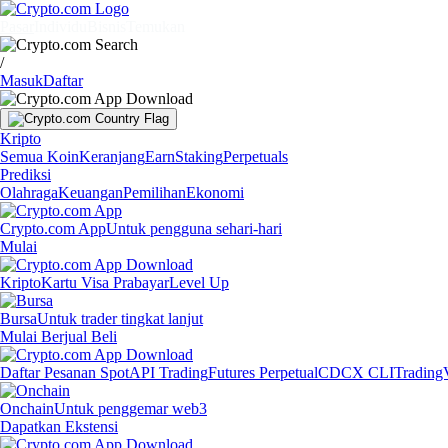
Pasar
Individu
Bisnis
Temukan
/
Masuk
Daftar
Kripto
Semua Koin
Keranjang
Earn
Staking
Perpetuals
Prediksi
Olahraga
Keuangan
Pemilihan
Ekonomi
Crypto.com App
Untuk pengguna sehari-hari
Mulai
Kripto
Kartu Visa Prabayar
Level Up
Bursa
Untuk trader tingkat lanjut
Mulai Berjual Beli
Daftar Pesanan Spot
API Trading
Futures Perpetual
CDCX CLI
Trading
Onchain
Untuk penggemar web3
Dapatkan Ekstensi