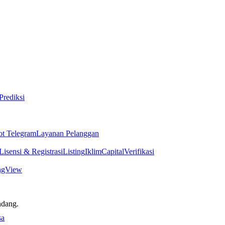
Prediksi
ot Telegram
Layanan Pelanggan
Lisensi & Registrasi
Listing
Iklim
Capital
Verifikasi
ngView
ndang.
sa