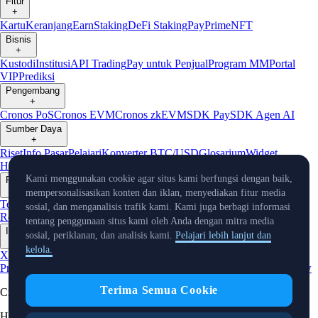
Fitur
+
Kartu
Keranjang
Earn
Staking
DeFi Staking
Pay
Prime
NFT
Bisnis
+
Kustodi
Institusi
API Trading
Pay untuk Penjual
Program MM
Portal
VIP
Prediksi
Pengembang
+
Cronos PoS
Cronos EVM
Cronos zkEVM
SDK Pay
SDK Agen AI
Sumber Daya
+
Riset
Info Pasar
Pelajari
Konverter BTC/USD
Glosarium
Widget
Harga
Bot Telegram
Layanan Pelanggan
Kami menggunakan cookie agar situs kami berfungsi dengan baik,
Perusahaan
+
mempersonalisasikan konten dan iklan, menyediakan fitur media
Tentang Kami
Roadmap
Karier
Mitra
Keamanan
Proof of
sosial, dan menganalisis trafik kami. Kami juga berbagi informasi
Reserve
Afiliasi
Lisensi & Registrasi
Listing
Iklim
Capital
Verifikasi
tentang penggunaan situs kami oleh Anda dengan mitra media
Info Terkini
sosial, periklanan, dan analisis kami.
Pelajari lebih lanjut dan
+
kelola.
X
Warta
Produk
Event
Reddit
Discord
Instagram
Facebook
Linkedin
TradingView
Terima Semua Cookie
Cryptocurrency in Every Wallet™
Hak Cipta © 2018 - 2026 Crypto.com. Hak cipta dilindungi undang-