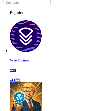
Populer
Veno Finance
VNO
-4.05%