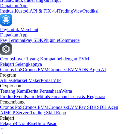
Bursa
Untuk trader tingkat lanjut
Dapatkan App
Institusi
Kustodi
API & FIX 4.4
TradingView
Prediksi
Pay
Untuk Merchant
Dapatkan App
Pay Terminal
Pay SDK
Plugin eCommerce
Cronos
Layer 1 yang Kompatibel dengan EVM
Pelajari Selengkapnya
Cronos PoS
Cronos EVM
Cronos zkEVM
SDK Agen AI
Program
Afiliasi
Market Maker
Portal VIP
Crypto.com
Tentang Kami
Berita Perusahaan
Warta
Produk
Event
Karier
Mitra
Keamanan
Lisensi & Registrasi
Pengembang
Cronos PoS
Cronos EVM
Cronos zkEVM
Pay SDK
SDK Agen
AI
MCP Servers
Trading Skill Repo
Pelajari
Pelajari
Bitcoin
Riset
Info Pasar