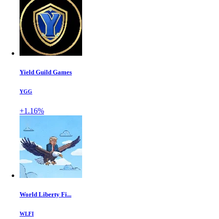
Yield Guild Games
YGG
+1.16%
World Liberty Fi...
WLFI