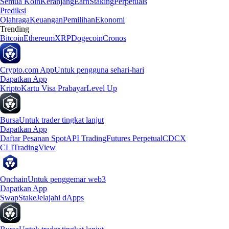
Semua Koin
Keranjang
Earn
Staking
Perpetuals
Prediksi
Olahraga
Keuangan
Pemilihan
Ekonomi
Trending
Bitcoin
Ethereum
XRP
Dogecoin
Cronos
Crypto.com App
Untuk pengguna sehari-hari
Dapatkan App
Kripto
Kartu Visa Prabayar
Level Up
Bursa
Untuk trader tingkat lanjut
Dapatkan App
Daftar Pesanan Spot
API Trading
Futures Perpetual
CDCX
CLI
TradingView
Onchain
Untuk penggemar web3
Dapatkan App
Swap
Stake
Jelajahi dApps