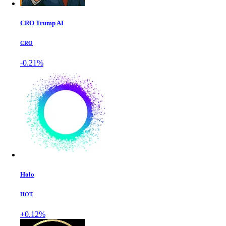
CRO Trump AI
CRO
-0.21%
Holo
HOT
+0.12%