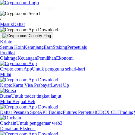
Pasar
Individu
Bisnis
Temukan
/
Masuk
Daftar
Kripto
Semua Koin
Keranjang
Earn
Staking
Perpetuals
Prediksi
Olahraga
Keuangan
Pemilihan
Ekonomi
Crypto.com App
Untuk pengguna sehari-hari
Mulai
Kripto
Kartu Visa Prabayar
Level Up
Bursa
Untuk trader tingkat lanjut
Mulai Berjual Beli
Daftar Pesanan Spot
API Trading
Futures Perpetual
CDCX CLI
Trading
Onchain
Untuk penggemar web3
Dapatkan Ekstensi