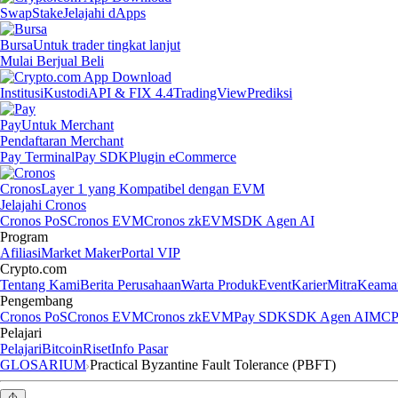
Swap
Stake
Jelajahi dApps
Bursa
Untuk trader tingkat lanjut
Mulai Berjual Beli
Institusi
Kustodi
API & FIX 4.4
TradingView
Prediksi
Pay
Untuk Merchant
Pendaftaran Merchant
Pay Terminal
Pay SDK
Plugin eCommerce
Cronos
Layer 1 yang Kompatibel dengan EVM
Jelajahi Cronos
Cronos PoS
Cronos EVM
Cronos zkEVM
SDK Agen AI
Program
Afiliasi
Market Maker
Portal VIP
Crypto.com
Tentang Kami
Berita Perusahaan
Warta Produk
Event
Karier
Mitra
Keama
Pengembang
Cronos PoS
Cronos EVM
Cronos zkEVM
Pay SDK
SDK Agen AI
MCP 
Pelajari
Pelajari
Bitcoin
Riset
Info Pasar
GLOSARIUM
Practical Byzantine Fault Tolerance (PBFT)