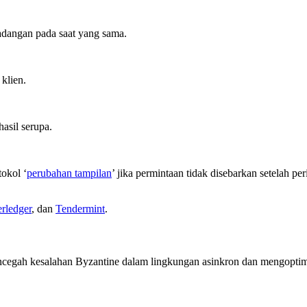
adangan pada saat yang sama.
klien.
asil serupa.
okol ‘
perubahan tampilan
’ jika permintaan tidak disebarkan setelah per
rledger
, dan
Tendermint
.
ncegah kesalahan Byzantine dalam lingkungan asinkron dan mengoptima