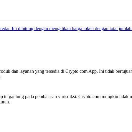
eredar. Ini dihitung dengan mengalikan harga token dengan total jumlah
oduk dan layanan yang tersedia di Crypto.com App. Ini tidak bertujua
.
 tergantung pada pembatasan yurisdiksi. Crypto.com mungkin tidak me
turan.