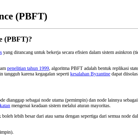
ance (PBFT)
ce (PBFT)?
s
yang dirancang untuk bekerja secara efisien dalam sistem asinkron (t
alam
penelitian tahun 1999
, algoritma PBFT adalah bentuk replikasi stat
kin tangguh karena kegagalan seperti
kesalahan Byzantine
dapat diisola
node dianggap sebagai node utama (pemimpin) dan node lainnya sebaga
katan
mengenai keadaan sistem melalui aturan mayoritas.
boleh lebih besar dari atau sama dengan sepertiga dari semua node da
impin).