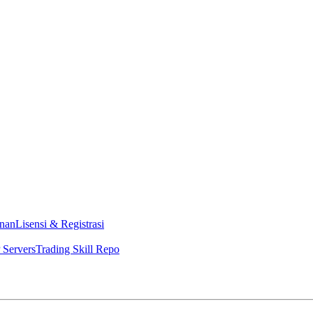
nan
Lisensi & Registrasi
Servers
Trading Skill Repo