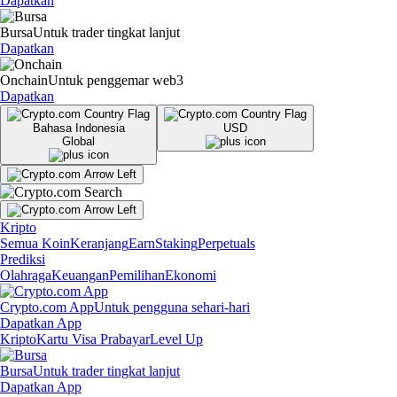
Dapatkan
Bursa
Untuk trader tingkat lanjut
Dapatkan
Onchain
Untuk penggemar web3
Dapatkan
Bahasa Indonesia
USD
Global
Kripto
Semua Koin
Keranjang
Earn
Staking
Perpetuals
Prediksi
Olahraga
Keuangan
Pemilihan
Ekonomi
Crypto.com App
Untuk pengguna sehari-hari
Dapatkan App
Kripto
Kartu Visa Prabayar
Level Up
Bursa
Untuk trader tingkat lanjut
Dapatkan App