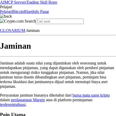
AI
MCP Servers
Trading Skill Repo
Pelajari
Pelajari
Bitcoin
Riset
Info Pasar
GLOSARIUM
Jaminan
Jaminan
Jaminan adalah suatu nilai yang dijaminkan oleh seseorang untuk
mendapatkan pinjaman, yang dapat digunakan oleh pemberi pinjaman
untuk mengurangi risiko tunggakan pinjaman. Namun, jika nilai
jaminan turun drastis dibandingkan aset pinjaman, peminjam bisa
terkena likuidasi dan jaminannya dijual untuk menutupi biaya aset
pinjaman.
Persyaratan jaminan biasanya diketahui dari
bursa mata uang kripto
dalam
perdagangan Margin
atau di platform peminjaman
terdesentralisasi
.
Poin Utama