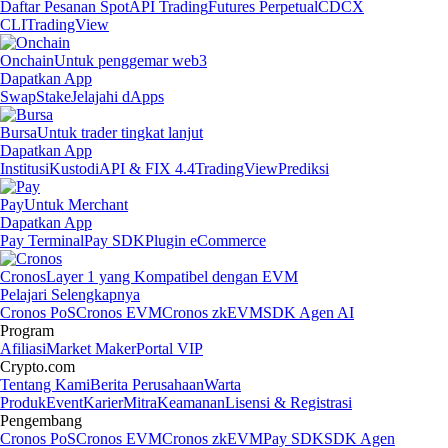
Daftar Pesanan Spot
API Trading
Futures Perpetual
CDCX
CLI
TradingView
Onchain
Untuk penggemar web3
Dapatkan App
Swap
Stake
Jelajahi dApps
Bursa
Untuk trader tingkat lanjut
Dapatkan App
Institusi
Kustodi
API & FIX 4.4
TradingView
Prediksi
Pay
Untuk Merchant
Dapatkan App
Pay Terminal
Pay SDK
Plugin eCommerce
Cronos
Layer 1 yang Kompatibel dengan EVM
Pelajari Selengkapnya
Cronos PoS
Cronos EVM
Cronos zkEVM
SDK Agen AI
Program
Afiliasi
Market Maker
Portal VIP
Crypto.com
Tentang Kami
Berita Perusahaan
Warta
Produk
Event
Karier
Mitra
Keamanan
Lisensi & Registrasi
Pengembang
Cronos PoS
Cronos EVM
Cronos zkEVM
Pay SDK
SDK Agen