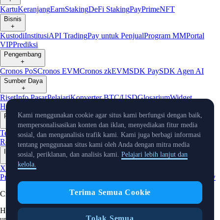
Kartu
Keranjang
Earn
Staking
DeFi Staking
Pay
Prime
NFT
Bisnis
+
Kustodi
Institusi
API Trading
Pay untuk Penjual
Program MM
Portal
VIP
Prediksi
Pengembang
+
Cronos PoS
Cronos EVM
Cronos zkEVM
SDK Pay
SDK Agen AI
Sumber Daya
+
Riset
Info Pasar
Pelajari
Konverter BTC/USD
Glosarium
Widget
Harga
Bot Telegram
Layanan Pelanggan
Kami menggunakan cookie agar situs kami berfungsi dengan baik,
Perusahaan
+
mempersonalisasikan konten dan iklan, menyediakan fitur media
Tentang Kami
Roadmap
Karier
Mitra
Keamanan
Proof of
sosial, dan menganalisis trafik kami. Kami juga berbagi informasi
Reserve
Afiliasi
Lisensi & Registrasi
Listing
Iklim
Capital
Verifikasi
tentang penggunaan situs kami oleh Anda dengan mitra media
Info Terkini
sosial, periklanan, dan analisis kami.
Pelajari lebih lanjut dan
+
kelola.
X
Warta
Produk
Event
Reddit
Discord
Instagram
Facebook
Linkedin
TradingView
Terima Semua Cookie
Cryptocurrency in Every Wallet™
Hak Cipta © 2018 - 2026 Crypto.com. Hak cipta dilindungi undang-
Tolak Semua
undang.