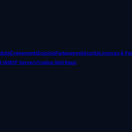
duits
Événements
Emplois
Partenaires
Sécurité
Licences & Pe
t IA
MCP Servers
Trading Skill Repo