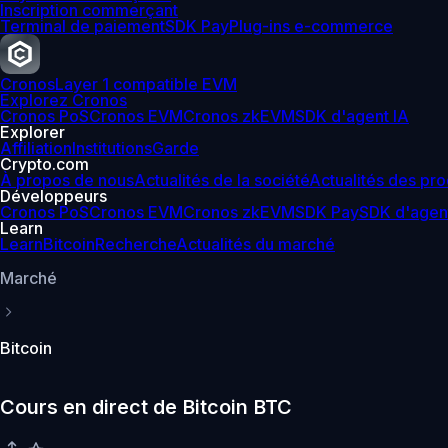
Inscription commerçant
Terminal de paiement
SDK Pay
Plug-ins e-commerce
Cronos
Layer 1 compatible EVM
Explorez Cronos
Cronos PoS
Cronos EVM
Cronos zkEVM
SDK d'agent IA
Explorer
Affiliation
Institutions
Garde
Crypto.com
À propos de nous
Actualités de la société
Actualités des pro
Développeurs
Cronos PoS
Cronos EVM
Cronos zkEVM
SDK Pay
SDK d'agen
Learn
Learn
Bitcoin
Recherche
Actualités du marché
Marché
Bitcoin
Cours en direct de Bitcoin BTC