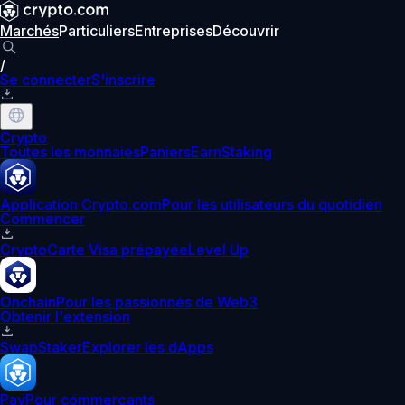
Marchés
Particuliers
Entreprises
Découvrir
/
Se connecter
S'inscrire
Crypto
Toutes les monnaies
Paniers
Earn
Staking
Application Crypto.com
Pour les utilisateurs du quotidien
Commencer
Crypto
Carte Visa prépayée
Level Up
Onchain
Pour les passionnés de Web3
Obtenir l'extension
Swap
Staker
Explorer les dApps
Pay
Pour commerçants