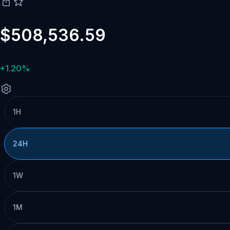
$508,536.59
+1.20%
1H
24H
1W
1M