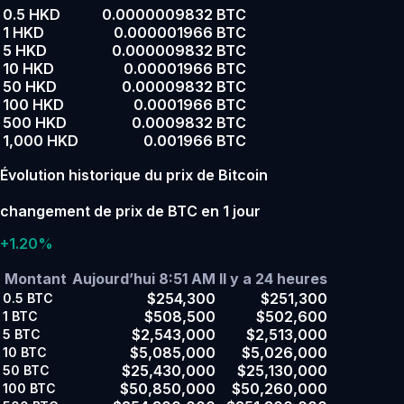
0.5 HKD
0.0000009832 BTC
1 HKD
0.000001966 BTC
5 HKD
0.000009832 BTC
10 HKD
0.00001966 BTC
50 HKD
0.00009832 BTC
100 HKD
0.0001966 BTC
500 HKD
0.0009832 BTC
1,000 HKD
0.001966 BTC
Évolution historique du prix de Bitcoin
changement de prix de BTC en 1 jour
+1.20%
Montant
Aujourd’hui 8:51 AM
Il y a 24 heures
$254,300
$251,300
0.5
BTC
$508,500
$502,600
1
BTC
$2,543,000
$2,513,000
5
BTC
$5,085,000
$5,026,000
10
BTC
$25,430,000
$25,130,000
50
BTC
$50,850,000
$50,260,000
100
BTC