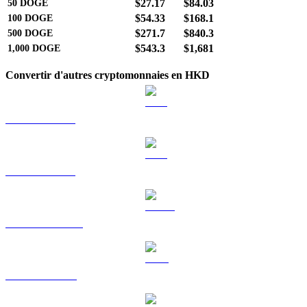
$27.17
$84.03
50
DOGE
$54.33
$168.1
100
DOGE
$271.7
$840.3
500
DOGE
$543.3
$1,681
1,000
DOGE
Convertir d'autres cryptomonnaies en HKD
BTC vers HKD
ETH vers HKD
USDT vers HKD
BNB vers HKD