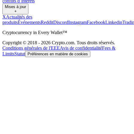
conflits d’intérêts
Mises à jour
+
X
Actualités des
produits
Événements
Reddit
Discord
Instagram
Facebook
Linkedin
Tradi
Cryptocurrency in Every Wallet™
Copyright © 2018 - 2026 Crypto.com. Tous droits réservés.
Conditions générales de l'EEE
Avis de confidentialité
Fees &
Limits
Statut
Préférences en matière de cookies