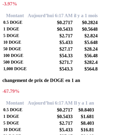
-3.97%
Montant
Aujourd’hui 6:17 AM
il y a 1 mois
$0.2717
$0.2824
0.5
DOGE
$0.5433
$0.5648
1
DOGE
$2.717
$2.824
5
DOGE
$5.433
$5.648
10
DOGE
$27.17
$28.24
50
DOGE
$54.33
$56.48
100
DOGE
$271.7
$282.4
500
DOGE
$543.3
$564.8
1,000
DOGE
changement de prix de DOGE en 1 an
-67.79%
Montant
Aujourd’hui 6:17 AM
Il y a 1 an
$0.2717
$0.8403
0.5
DOGE
$0.5433
$1.681
1
DOGE
$2.717
$8.403
5
DOGE
$5.433
$16.81
10
DOGE