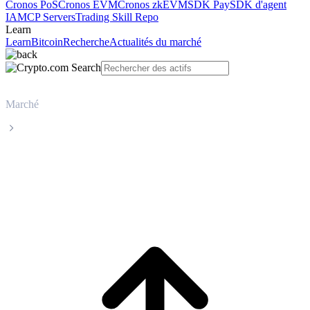
Cronos PoS
Cronos EVM
Cronos zkEVM
SDK Pay
SDK d'agent
IA
MCP Servers
Trading Skill Repo
Learn
Learn
Bitcoin
Recherche
Actualités du marché
Marché
Dogecoin
Cours en direct de Dogecoin DOGE