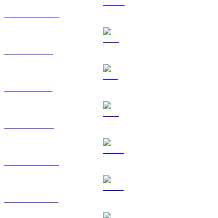
USDC vers HKD
XRP vers HKD
SOL vers HKD
TRX vers HKD
HYPE vers HKD
USDS vers HKD