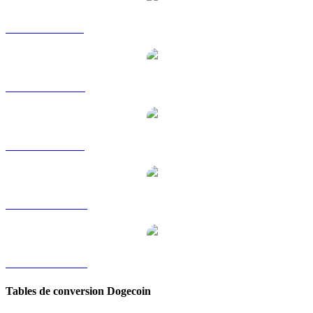
DOGE vers GBP
DOGE vers RUB
DOGE vers SGD
DOGE vers TWD
DOGE vers KRW
Tables de conversion Dogecoin