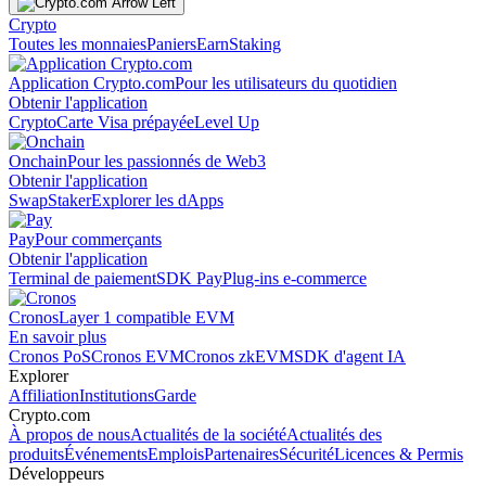
Crypto
Toutes les monnaies
Paniers
Earn
Staking
Application Crypto.com
Pour les utilisateurs du quotidien
Obtenir l'application
Crypto
Carte Visa prépayée
Level Up
Onchain
Pour les passionnés de Web3
Obtenir l'application
Swap
Staker
Explorer les dApps
Pay
Pour commerçants
Obtenir l'application
Terminal de paiement
SDK Pay
Plug-ins e-commerce
Cronos
Layer 1 compatible EVM
En savoir plus
Cronos PoS
Cronos EVM
Cronos zkEVM
SDK d'agent IA
Explorer
Affiliation
Institutions
Garde
Crypto.com
À propos de nous
Actualités de la société
Actualités des
produits
Événements
Emplois
Partenaires
Sécurité
Licences & Permis
Développeurs