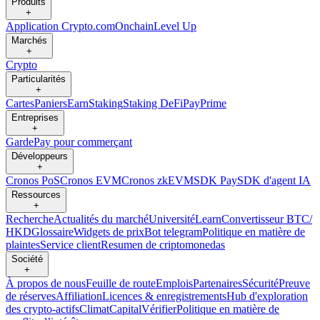
Produits
+
Application Crypto.com
Onchain
Level Up
Marchés
+
Crypto
Particularités
+
Cartes
Paniers
Earn
Staking
Staking DeFi
Pay
Prime
Entreprises
+
Garde
Pay pour commerçant
Développeurs
+
Cronos PoS
Cronos EVM
Cronos zkEVM
SDK Pay
SDK d'agent IA
Ressources
+
Recherche
Actualités du marché
Université
Learn
Convertisseur BTC/
HKD
Glossaire
Widgets de prix
Bot telegram
Politique en matière de
plaintes
Service client
Resumen de criptomonedas
Société
+
À propos de nous
Feuille de route
Emplois
Partenaires
Sécurité
Preuve
de réserves
Affiliation
Licences & enregistrements
Hub d'exploration
des crypto-actifs
Climat
Capital
Vérifier
Politique en matière de