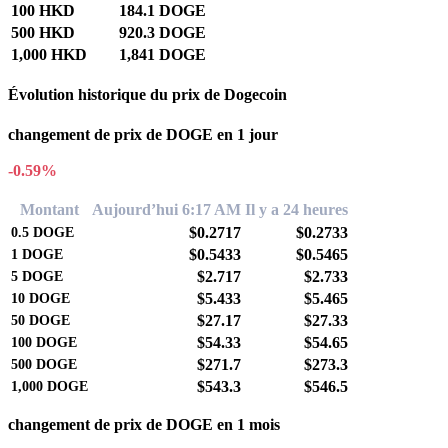
100 HKD
184.1 DOGE
500 HKD
920.3 DOGE
1,000 HKD
1,841 DOGE
Évolution historique du prix de Dogecoin
changement de prix de DOGE en 1 jour
-0.59%
Montant
Aujourd’hui 6:17 AM
Il y a 24 heures
$0.2717
$0.2733
0.5
DOGE
$0.5433
$0.5465
1
DOGE
$2.717
$2.733
5
DOGE
$5.433
$5.465
10
DOGE
$27.17
$27.33
50
DOGE
$54.33
$54.65
100
DOGE
$271.7
$273.3
500
DOGE
$543.3
$546.5
1,000
DOGE
changement de prix de DOGE en 1 mois