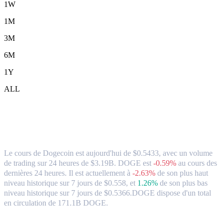
1W
1M
3M
6M
1Y
ALL
Dogecoin (DOGE) en HKD Taux de
change et données du marché
Le cours de Dogecoin est aujourd'hui de $0.5433, avec un volume
de trading sur 24 heures de $3.19B. DOGE est
-0.59%
au cours des
dernières 24 heures.
Il est actuellement à
-2.63%
de son plus haut
niveau historique sur 7 jours de $0.558,
et
1.26%
de son plus bas
niveau historique sur 7 jours de $0.5366.
DOGE dispose d'un total
en circulation de 171.1B DOGE.
paires de conversion populaires Dogecoin