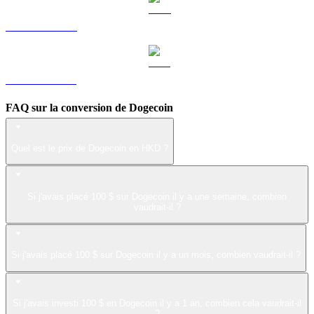
LEO vers HKD
ZEC vers HKD
FAQ sur la conversion de Dogecoin
Quel est le prix de Dogecoin en HKD ?
Si j'avais placé 100 $ sur Dogecoin il y a une semaine, combien
vaudrait-il ?
Si j'avais placé 100 $ sur Dogecoin il y a un mois, combien vaudrait-il ?
Si j'avais investi 100 $ en Dogecoin il y a 1 an, combien cela vaudrait-il
?