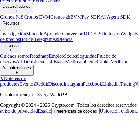
de MM
Portal VIP
Predicciones
Desarrolladores
+
Cronos PoS
Cronos EVM
Cronos zkEVM
Pay SDK
AI Agent SDK
Recursos
+
Investigación
Mercado
Aprender
Conversor BTC/USD
Glosario
Widgets
de precios
Bot de Telegram
Asistencia
Empresa
+
Quiénes somos
Roadmap
Empleo
Socios
Seguridad
Prueba de
reservas
Afiliado
Licencias
Listado
Medio ambiente
Capital
Verificar
Actualizaciones
+
X
Noticias de
productos
Eventos
Reddit
Discord
Instagram
Facebook
Linkedin
TradingV
Cryptocurrency in Every Wallet™
Copyright © 2024 - 2026 Crypto.com. Todos los derechos reservados.
aviso de privacidad
Estado
Ubicación e idioma
Preferencias de cookies