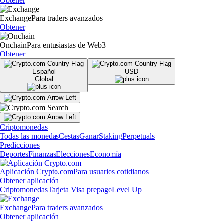
Obtener
Exchange
Para traders avanzados
Obtener
Onchain
Para entusiastas de Web3
Obtener
Español
USD
Global
Criptomonedas
Todas las monedas
Cestas
Ganar
Staking
Perpetuals
Predicciones
Deportes
Finanzas
Elecciones
Economía
Aplicación Crypto.com
Para usuarios cotidianos
Obtener aplicación
Criptomonedas
Tarjeta Visa prepago
Level Up
Exchange
Para traders avanzados
Obtener aplicación