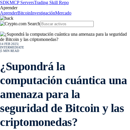
SDK
MCP Servers
Trading Skill Repo
Aprender
Aprender
Bitcoin
Investigación
Mercado
14 FEB 2025
|
INTERMEDIATE
|
5
MIN READ
¿Supondrá la
computación cuántica una
amenaza para la
seguridad de Bitcoin y las
criptomonedas?