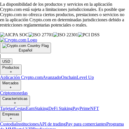
La disponibilidad de los productos y servicios en la aplicación
Crypto.com está sujeta a limitaciones jurisdiccionales. Es posible que
Crypto.com no ofrezca ciertos productos, prestaciones o servicios no
en la aplicación Crypto.com en determinadas jurisdicciones debido a
restricciones reglamentarias potenciales o reales.
Español
|
USD
Productos
+
Aplicación Crypto.com
Avanzado
Onchain
Level Up
Mercados
+
Criptomonedas
Características
+
Tarjetas
Cestas
Earn
Staking
DeFi Staking
Pay
Prime
NFT
Empresas
+
Custodia
Instituciones
API de trading
Pay para comerciantes
Programa