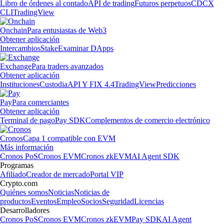
Libro de órdenes al contado
API de trading
Futuros perpetuos
CDCX
CLI
TradingView
Onchain
Para entusiastas de Web3
Obtener aplicación
Intercambios
Stake
Examinar DApps
Exchange
Para traders avanzados
Obtener aplicación
Instituciones
Custodia
API Y FIX 4.4
TradingView
Predicciones
Pay
Para comerciantes
Obtener aplicación
Terminal de pago
Pay SDK
Complementos de comercio electrónico
Cronos
Capa 1 compatible con EVM
Más información
Cronos PoS
Cronos EVM
Cronos zkEVM
AI Agent SDK
Programas
Afiliado
Creador de mercado
Portal VIP
Crypto.com
Quiénes somos
Noticias
Noticias de
productos
Eventos
Empleo
Socios
Seguridad
Licencias
Desarrolladores
Cronos PoS
Cronos EVM
Cronos zkEVM
Pay SDK
AI Agent