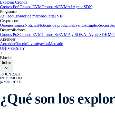
Explorar Cronos
Cronos PoS
Cronos EVM
Cronos zkEVM
AI Agent SDK
Programas
Afiliado
Creador de mercado
Portal VIP
Crypto.com
Quiénes somos
Noticias
Noticias de productos
Eventos
Empleo
Socios
Se
Desarrolladores
Cronos PoS
Cronos EVM
Cronos zkEVM
Pay SDK
AI Agent SDK
MCP
Aprender
Aprender
Bitcoin
Investigación
Mercado
UNIVERSITY
Blockchain
Índice
16 JUN 2023
|
INTERMEDIATE
|
4
MIN READ
¿Qué son los explo