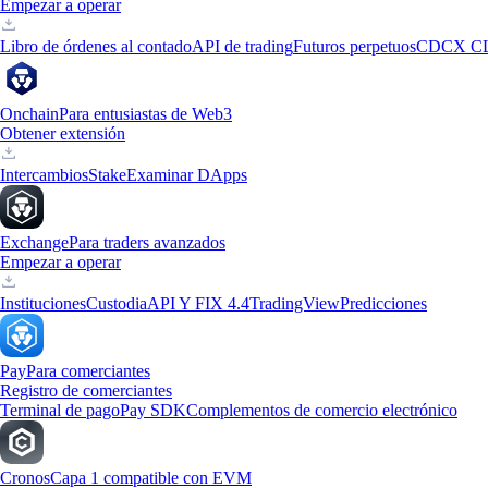
Empezar a operar
Libro de órdenes al contado
API de trading
Futuros perpetuos
CDCX C
Onchain
Para entusiastas de Web3
Obtener extensión
Intercambios
Stake
Examinar DApps
Exchange
Para traders avanzados
Empezar a operar
Instituciones
Custodia
API Y FIX 4.4
TradingView
Predicciones
Pay
Para comerciantes
Registro de comerciantes
Terminal de pago
Pay SDK
Complementos de comercio electrónico
Cronos
Capa 1 compatible con EVM