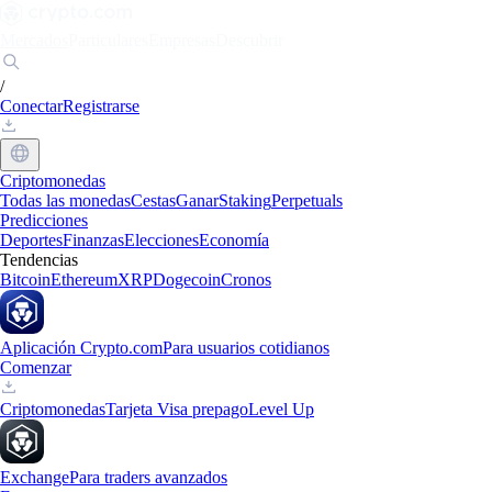
Mercados
Particulares
Empresas
Descubrir
/
Conectar
Registrarse
Criptomonedas
Todas las monedas
Cestas
Ganar
Staking
Perpetuals
Predicciones
Deportes
Finanzas
Elecciones
Economía
Tendencias
Bitcoin
Ethereum
XRP
Dogecoin
Cronos
Aplicación Crypto.com
Para usuarios cotidianos
Comenzar
Criptomonedas
Tarjeta Visa prepago
Level Up
Exchange
Para traders avanzados