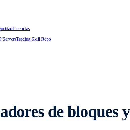
guridad
Licencias
 Servers
Trading Skill Repo
radores de bloques 