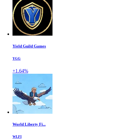
Yield Guild Games
YGG
+1.64%
World Liberty Fi...
WLFI