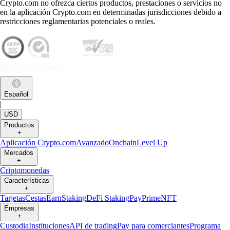
Crypto.com no ofrezca ciertos productos, prestaciones o servicios no
en la aplicación Crypto.com en determinadas jurisdicciones debido a
restricciones reglamentarias potenciales o reales.
Español
|
USD
Productos
+
Aplicación Crypto.com
Avanzado
Onchain
Level Up
Mercados
+
Criptomonedas
Características
+
Tarjetas
Cestas
Earn
Staking
DeFi Staking
Pay
Prime
NFT
Empresas
+
Custodia
Instituciones
API de trading
Pay para comerciantes
Programa