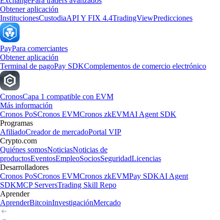
Exchange
Para traders avanzados
Obtener aplicación
Instituciones
Custodia
API Y FIX 4.4
TradingView
Predicciones
Pay
Para comerciantes
Obtener aplicación
Terminal de pago
Pay SDK
Complementos de comercio electrónico
Cronos
Capa 1 compatible con EVM
Más información
Cronos PoS
Cronos EVM
Cronos zkEVM
AI Agent SDK
Programas
Afiliado
Creador de mercado
Portal VIP
Crypto.com
Quiénes somos
Noticias
Noticias de
productos
Eventos
Empleo
Socios
Seguridad
Licencias
Desarrolladores
Cronos PoS
Cronos EVM
Cronos zkEVM
Pay SDK
AI Agent
SDK
MCP Servers
Trading Skill Repo
Aprender
Aprender
Bitcoin
Investigación
Mercado