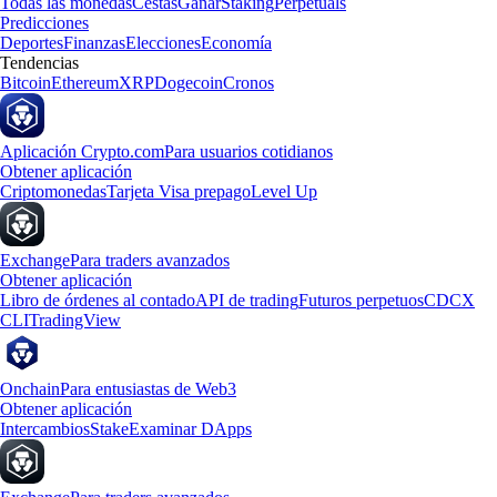
Todas las monedas
Cestas
Ganar
Staking
Perpetuals
Predicciones
Deportes
Finanzas
Elecciones
Economía
Tendencias
Bitcoin
Ethereum
XRP
Dogecoin
Cronos
Aplicación Crypto.com
Para usuarios cotidianos
Obtener aplicación
Criptomonedas
Tarjeta Visa prepago
Level Up
Exchange
Para traders avanzados
Obtener aplicación
Libro de órdenes al contado
API de trading
Futuros perpetuos
CDCX
CLI
TradingView
Onchain
Para entusiastas de Web3
Obtener aplicación
Intercambios
Stake
Examinar DApps