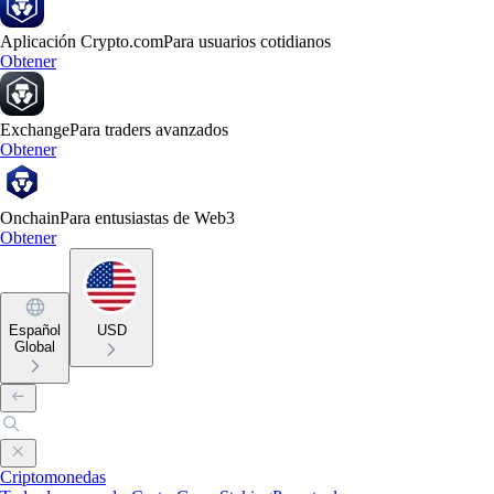
Aplicación Crypto.com
Para usuarios cotidianos
Obtener
Exchange
Para traders avanzados
Obtener
Onchain
Para entusiastas de Web3
Obtener
Español
USD
Global
Criptomonedas