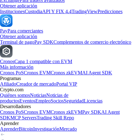
Exchange
Para traders avanzados
Obtener aplicación
Instituciones
Custodia
API Y FIX 4.4
TradingView
Predicciones
Pay
Para comerciantes
Obtener aplicación
Terminal de pago
Pay SDK
Complementos de comercio electrónico
Cronos
Capa 1 compatible con EVM
Más información
Cronos PoS
Cronos EVM
Cronos zkEVM
AI Agent SDK
Programas
Afiliado
Creador de mercado
Portal VIP
Crypto.com
Quiénes somos
Noticias
Noticias de
productos
Eventos
Empleo
Socios
Seguridad
Licencias
Desarrolladores
Cronos PoS
Cronos EVM
Cronos zkEVM
Pay SDK
AI Agent
SDK
MCP Servers
Trading Skill Repo
Aprender
Aprender
Bitcoin
Investigación
Mercado