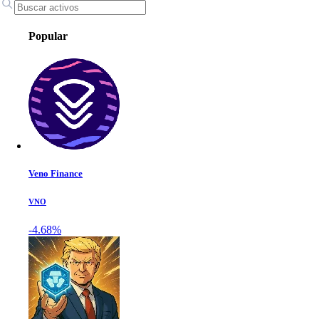
Popular
Veno Finance
VNO
-4.68%