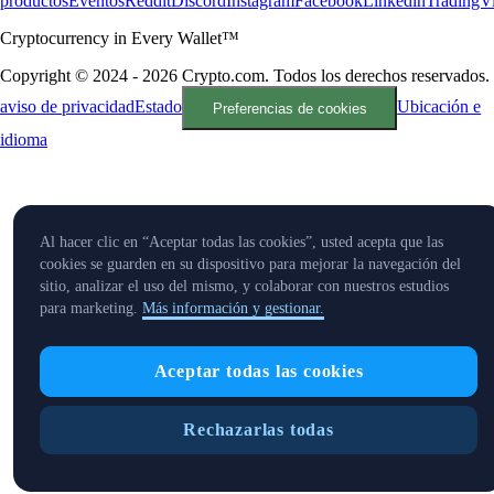
productos
Eventos
Reddit
Discord
Instagram
Facebook
Linkedin
TradingV
Cryptocurrency in Every Wallet™
Copyright © 2024 - 2026 Crypto.com. Todos los derechos reservados.
aviso de privacidad
Estado
Ubicación e
Preferencias de cookies
idioma
Al hacer clic en “Aceptar todas las cookies”, usted acepta que las
cookies se guarden en su dispositivo para mejorar la navegación del
sitio, analizar el uso del mismo, y colaborar con nuestros estudios
para marketing.
Más información y gestionar.
Aceptar todas las cookies
Rechazarlas todas