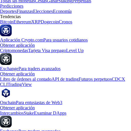
Todas las monedas
Cestas
Ganar
Staking
Perpetuals
Predicciones
Deportes
Finanzas
Elecciones
Economía
Tendencias
Bitcoin
Ethereum
XRP
Dogecoin
Cronos
Aplicación Crypto.com
Para usuarios cotidianos
Obtener aplicación
Criptomonedas
Tarjeta Visa prepago
Level Up
Exchange
Para traders avanzados
Obtener aplicación
Libro de órdenes al contado
API de trading
Futuros perpetuos
CDCX
CLI
TradingView
Onchain
Para entusiastas de Web3
Obtener aplicación
Intercambios
Stake
Examinar DApps