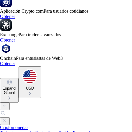
Aplicación Crypto.com
Para usuarios cotidianos
Obtener
Exchange
Para traders avanzados
Obtener
Onchain
Para entusiastas de Web3
Obtener
Español
USD
Global
Criptomonedas