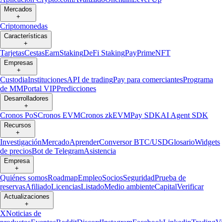
Mercados
+
Criptomonedas
Características
+
Tarjetas
Cestas
Earn
Staking
DeFi Staking
Pay
Prime
NFT
Empresas
+
Custodia
Instituciones
API de trading
Pay para comerciantes
Programa
de MM
Portal VIP
Predicciones
Desarrolladores
+
Cronos PoS
Cronos EVM
Cronos zkEVM
Pay SDK
AI Agent SDK
Recursos
+
Investigación
Mercado
Aprender
Conversor BTC/USD
Glosario
Widgets
de precios
Bot de Telegram
Asistencia
Empresa
+
Quiénes somos
Roadmap
Empleo
Socios
Seguridad
Prueba de
reservas
Afiliado
Licencias
Listado
Medio ambiente
Capital
Verificar
Actualizaciones
+
X
Noticias de