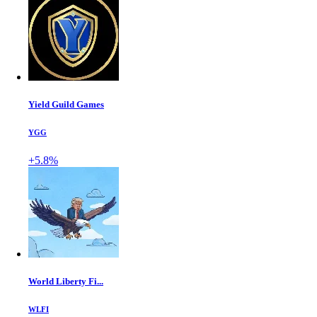
Yield Guild Games
YGG
+5.8%
World Liberty Fi...
WLFI