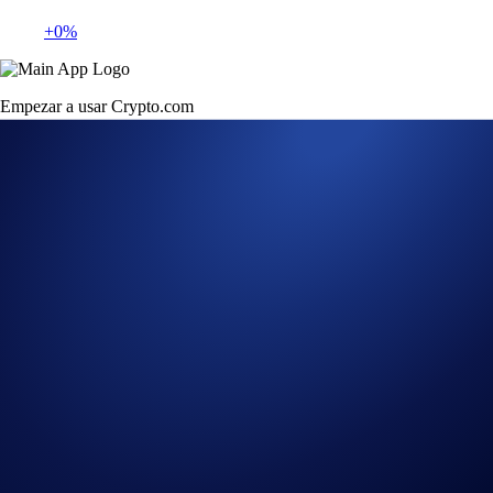
+0%
Empezar a usar Crypto.com
Registrarse ahora
26 SEP 2024
|
NOTICIAS DE PRODUCTOS
Crypto.com DeFi Wallet
Enables Crypto Purchases
via the Crypto.com App
Seamlessly purchase crypto and store it in your DeFi Wallet