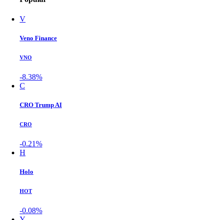
V
Veno Finance
VNO
-8.38%
C
CRO Trump AI
CRO
-0.21%
H
Holo
HOT
-0.08%
Y