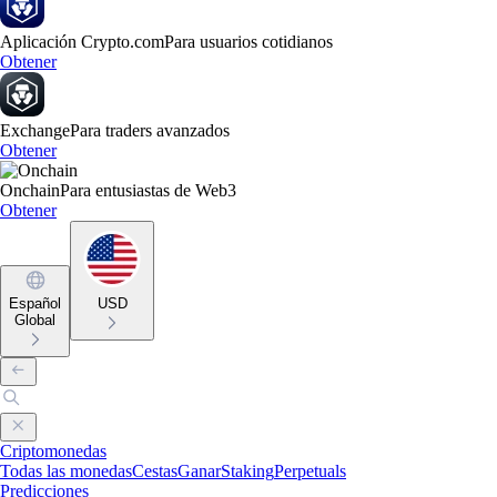
Aplicación Crypto.com
Para usuarios cotidianos
Obtener
Exchange
Para traders avanzados
Obtener
Onchain
Para entusiastas de Web3
Obtener
Español
USD
Global
Criptomonedas
Todas las monedas
Cestas
Ganar
Staking
Perpetuals
Predicciones