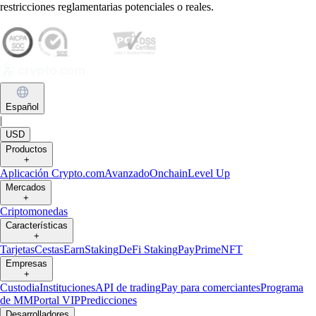
restricciones reglamentarias potenciales o reales.
Español
|
USD
Productos
+
Aplicación Crypto.com
Avanzado
Onchain
Level Up
Mercados
+
Criptomonedas
Características
+
Tarjetas
Cestas
Earn
Staking
DeFi Staking
Pay
Prime
NFT
Empresas
+
Custodia
Instituciones
API de trading
Pay para comerciantes
Programa
de MM
Portal VIP
Predicciones
Desarrolladores