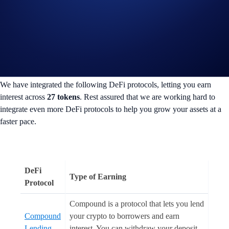
the interest rate that they offer. In just a few taps, your assets will be
put to work.
No lock-up terms are imposed, allowing you to withdraw your deposit
with the accrued interest at any time. However, please note that
withdrawals are subject to each protocol’s own terms and conditions.
We have integrated the following DeFi protocols, letting you earn
interest across
27 tokens
. Rest assured that we are working hard to
integrate even more DeFi protocols to help you grow your assets at a
faster pace.
DeFi
Type of Earning
Protocol
Compound is a protocol that lets you lend
Compound
your crypto to borrowers and earn
Lending
interest. You can withdraw your deposit