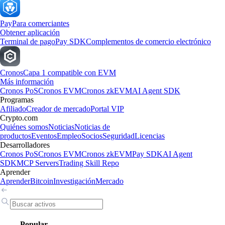
Pay
Para comerciantes
Obtener aplicación
Terminal de pago
Pay SDK
Complementos de comercio electrónico
Cronos
Capa 1 compatible con EVM
Más información
Cronos PoS
Cronos EVM
Cronos zkEVM
AI Agent SDK
Programas
Afiliado
Creador de mercado
Portal VIP
Crypto.com
Quiénes somos
Noticias
Noticias de
productos
Eventos
Empleo
Socios
Seguridad
Licencias
Desarrolladores
Cronos PoS
Cronos EVM
Cronos zkEVM
Pay SDK
AI Agent
SDK
MCP Servers
Trading Skill Repo
Aprender
Aprender
Bitcoin
Investigación
Mercado
Popular