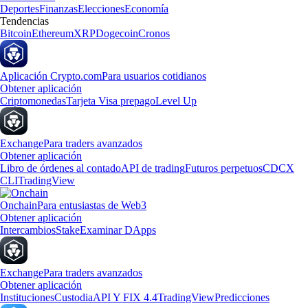
Deportes
Finanzas
Elecciones
Economía
Tendencias
Bitcoin
Ethereum
XRP
Dogecoin
Cronos
Aplicación Crypto.com
Para usuarios cotidianos
Obtener aplicación
Criptomonedas
Tarjeta Visa prepago
Level Up
Exchange
Para traders avanzados
Obtener aplicación
Libro de órdenes al contado
API de trading
Futuros perpetuos
CDCX
CLI
TradingView
Onchain
Para entusiastas de Web3
Obtener aplicación
Intercambios
Stake
Examinar DApps
Exchange
Para traders avanzados
Obtener aplicación
Instituciones
Custodia
API Y FIX 4.4
TradingView
Predicciones