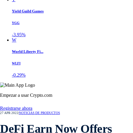
Yield Guild Games
YGG
-3.95%
W
World Liberty Fi...
WLFI
-0.29%
Empezar a usar Crypto.com
Registrarse ahora
27 APR 2022
|
NOTICIAS DE PRODUCTOS
DeFi Earn Now Offers