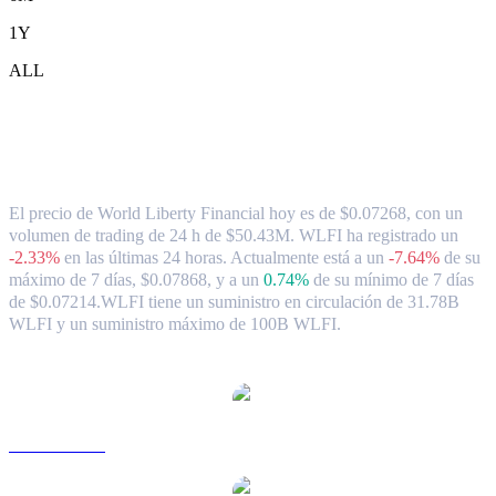
1Y
ALL
Tipo de cambio y datos del mercado de
World Liberty Financial ( WLFI ) a CAD
El precio de World Liberty Financial hoy es de $0.07268, con un
volumen de trading de 24 h de $50.43M. WLFI ha registrado un
-2.33%
en las últimas 24 horas.
Actualmente está a un
-7.64%
de su
máximo de 7 días, $0.07868,
y a un
0.74%
de su mínimo de 7 días
de $0.07214.
WLFI tiene un suministro en circulación de 31.78B
WLFI y un suministro máximo de 100B WLFI.
Pares de conversión de World Liberty Financial populares
WLFI a USD