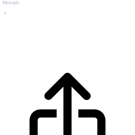
Mercado
World Liberty Financial
Precio en tiempo real de World Liberty
Financial WLFI