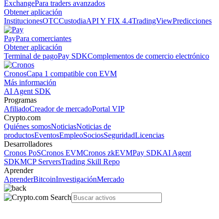
Exchange
Para traders avanzados
Obtener aplicación
Instituciones
OTC
Custodia
API Y FIX 4.4
TradingView
Predicciones
Pay
Para comerciantes
Obtener aplicación
Terminal de pago
Pay SDK
Complementos de comercio electrónico
Cronos
Capa 1 compatible con EVM
Más información
AI Agent SDK
Programas
Afiliado
Creador de mercado
Portal VIP
Crypto.com
Quiénes somos
Noticias
Noticias de
productos
Eventos
Empleo
Socios
Seguridad
Licencias
Desarrolladores
Cronos PoS
Cronos EVM
Cronos zkEVM
Pay SDK
AI Agent
SDK
MCP Servers
Trading Skill Repo
Aprender
Aprender
Bitcoin
Investigación
Mercado