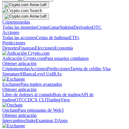
Criptomonedas
Todas las monedas
Cestas
Ganar
Staking
Derivados
OTC
Acciones
Todas las acciones
Cestas de ballenas
ETFs
Predicciones
Deportes
Finanzas
Elecciones
Economía
Aplicación Crypto.com
Para usuarios cotidianos
Obtener aplicación
Criptomonedas
Acciones
Predicciones
Tarjeta de crédito Visa
Signature®
Banca
Level Up
IRAs
Exchange
Para traders avanzados
Obtener aplicación
Libro de órdenes al contado
Bots de trading
API de
trading
OTC
CDCX CLI
TradingView
Onchain
Para entusiastas de Web3
Obtener aplicación
Intercambios
Stake
Examinar DApps