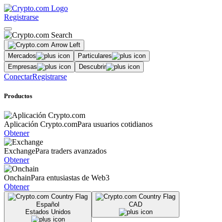
Registrarse
Mercados
Particulares
Empresas
Descubrir
Conectar
Registrarse
Productos
Aplicación Crypto.com
Para usuarios cotidianos
Obtener
Exchange
Para traders avanzados
Obtener
Onchain
Para entusiastas de Web3
Obtener
Español
CAD
Estados Unidos