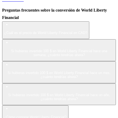
Preguntas frecuentes sobre la conversión de World Liberty
Financial
¿Cuál es el precio de World Liberty Financial en CAD?
Si hubieras invertido 100 $ en World Liberty Financial hace una
semana, ¿cuánto tendrías ahora?
Si hubieras invertido 100 $ en World Liberty Financial hace un mes,
¿cuánto tendrías ahora?
Si hubieras invertido 100 $ en World Liberty Financial hace un año,
¿cuánto tendrías ahora?
¿Cómo comprar World Liberty Financial?