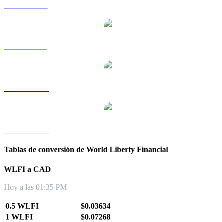
WLFI a RUB
WLFI a SGD
WLFI a TWD
WLFI a KRW
Tablas de conversión de World Liberty Financial
WLFI a CAD
Hoy a las 01:35 PM
0.5 WLFI
$0.03634
1 WLFI
$0.07268