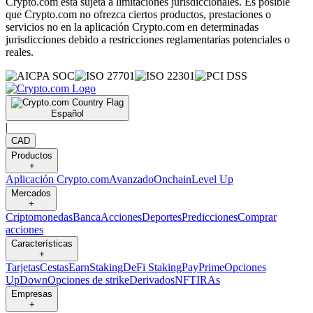
Crypto.com está sujeta a limitaciones jurisdiccionales. Es posible
que Crypto.com no ofrezca ciertos productos, prestaciones o
servicios no en la aplicación Crypto.com en determinadas
jurisdicciones debido a restricciones reglamentarias potenciales o
reales.
Español
|
CAD
Productos
+
Aplicación Crypto.com
Avanzado
Onchain
Level Up
Mercados
+
Criptomonedas
Banca
Acciones
Deportes
Predicciones
Comprar
acciones
Características
+
Tarjetas
Cestas
Earn
Staking
DeFi Staking
Pay
Prime
Opciones
UpDown
Opciones de strike
Derivados
NFT
IRAs
Empresas
+