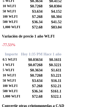
$0.3634
$0.4152
5
WLFI
$0.7268
$0.8304
10
WLFI
$3.634
$4.152
50
WLFI
$7.268
$8.304
100
WLFI
$36.34
$41.52
500
WLFI
$72.68
$83.04
1,000
WLFI
Variación de precio 1 año WLFI
-77.53%
Importe
Hoy 1:35 PM
Hace 1 año
$0.03634
$0.1611
0.5
WLFI
$0.07268
$0.3221
1
WLFI
$0.3634
$1.611
5
WLFI
$0.7268
$3.221
10
WLFI
$3.634
$16.11
50
WLFI
$7.268
$32.21
100
WLFI
$36.34
$161.1
500
WLFI
$72.68
$322.1
1,000
WLFI
Convertir otras criptomonedas a CAD