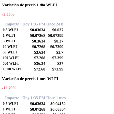
Variación de precio 1 día WLFI
-2.33%
Importe
Hoy 1:35 PM
Hace 24 h
$0.03634
$0.037
0.5
WLFI
$0.07268
$0.07399
1
WLFI
$0.3634
$0.37
5
WLFI
$0.7268
$0.7399
10
WLFI
$3.634
$3.7
50
WLFI
$7.268
$7.399
100
WLFI
$36.34
$37
500
WLFI
$72.68
$73.99
1,000
WLFI
Variación de precio 1 mes WLFI
-12.79%
Importe
Hoy 1:35 PM
Hace 1 mes
$0.03634
$0.04152
0.5
WLFI
$0.07268
$0.08304
1
WLFI