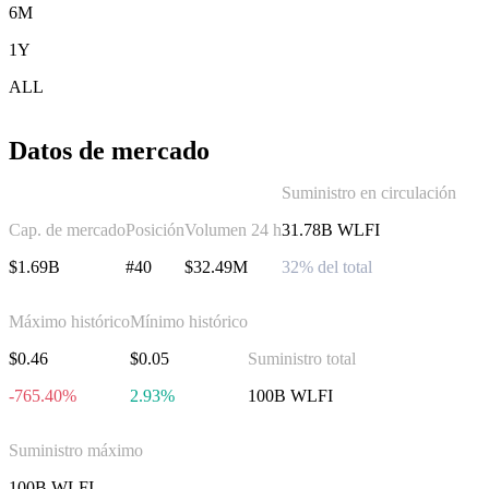
6M
1Y
ALL
Datos de mercado
Suministro en circulación
Cap. de mercado
Posición
Volumen 24 h
31.78B WLFI
$1.69B
#40
$32.49M
32% del total
Máximo histórico
Mínimo histórico
$0.46
$0.05
Suministro total
-765.40%
2.93%
100B WLFI
Suministro máximo
100B WLFI