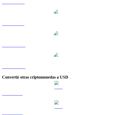
WLFI a RUB
WLFI a SGD
WLFI a TWD
WLFI a KRW
Convertir otras criptomonedas a USD
BTC a USD
ETH a USD