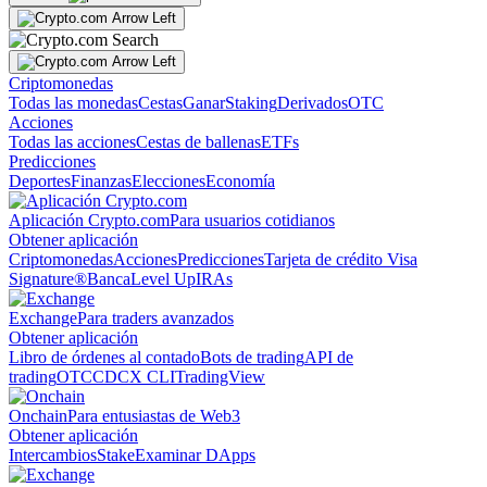
Criptomonedas
Todas las monedas
Cestas
Ganar
Staking
Derivados
OTC
Acciones
Todas las acciones
Cestas de ballenas
ETFs
Predicciones
Deportes
Finanzas
Elecciones
Economía
Aplicación Crypto.com
Para usuarios cotidianos
Obtener aplicación
Criptomonedas
Acciones
Predicciones
Tarjeta de crédito Visa
Signature®
Banca
Level Up
IRAs
Exchange
Para traders avanzados
Obtener aplicación
Libro de órdenes al contado
Bots de trading
API de
trading
OTC
CDCX CLI
TradingView
Onchain
Para entusiastas de Web3
Obtener aplicación
Intercambios
Stake
Examinar DApps