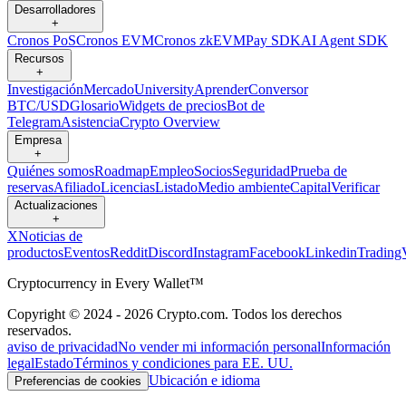
Desarrolladores
+
Cronos PoS
Cronos EVM
Cronos zkEVM
Pay SDK
AI Agent SDK
Recursos
+
Investigación
Mercado
University
Aprender
Conversor
BTC/USD
Glosario
Widgets de precios
Bot de
Telegram
Asistencia
Crypto Overview
Empresa
+
Quiénes somos
Roadmap
Empleo
Socios
Seguridad
Prueba de
reservas
Afiliado
Licencias
Listado
Medio ambiente
Capital
Verificar
Actualizaciones
+
X
Noticias de
productos
Eventos
Reddit
Discord
Instagram
Facebook
Linkedin
Trading
Cryptocurrency in Every Wallet™
Copyright © 2024 - 2026 Crypto.com. Todos los derechos
reservados.
aviso de privacidad
No vender mi información personal
Información
legal
Estado
Términos y condiciones para EE. UU.
Ubicación e idioma
Preferencias de cookies