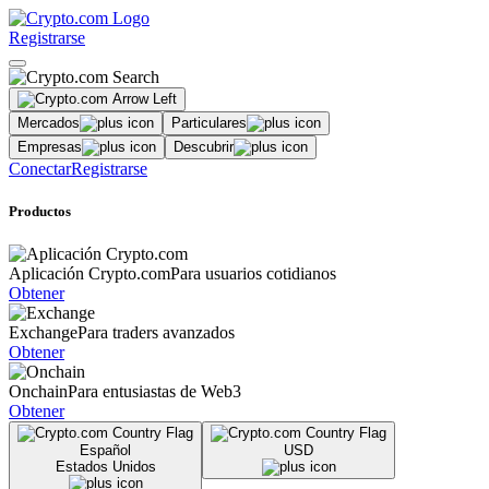
Registrarse
Mercados
Particulares
Empresas
Descubrir
Conectar
Registrarse
Productos
Aplicación Crypto.com
Para usuarios cotidianos
Obtener
Exchange
Para traders avanzados
Obtener
Onchain
Para entusiastas de Web3
Obtener
Español
USD
Estados Unidos