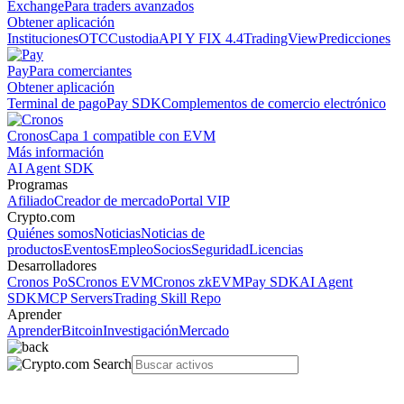
Exchange
Para traders avanzados
Obtener aplicación
Instituciones
OTC
Custodia
API Y FIX 4.4
TradingView
Predicciones
Pay
Para comerciantes
Obtener aplicación
Terminal de pago
Pay SDK
Complementos de comercio electrónico
Cronos
Capa 1 compatible con EVM
Más información
AI Agent SDK
Programas
Afiliado
Creador de mercado
Portal VIP
Crypto.com
Quiénes somos
Noticias
Noticias de
productos
Eventos
Empleo
Socios
Seguridad
Licencias
Desarrolladores
Cronos PoS
Cronos EVM
Cronos zkEVM
Pay SDK
AI Agent
SDK
MCP Servers
Trading Skill Repo
Aprender
Aprender
Bitcoin
Investigación
Mercado