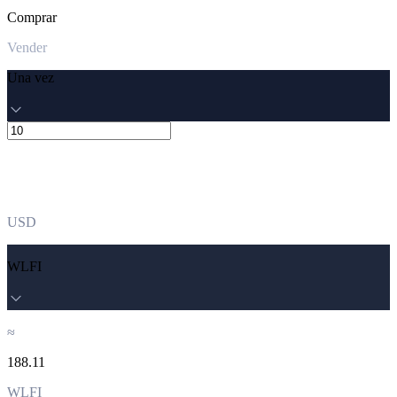
Comprar
Vender
Una vez
USD
WLFI
≈
188.11
WLFI