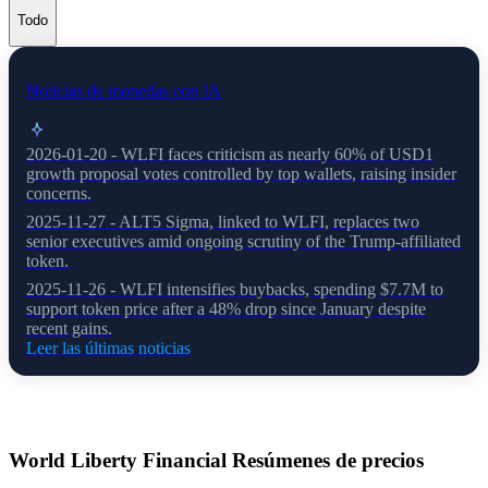
Todo
Noticias de monedas con IA
2026-01-20 - WLFI faces criticism as nearly 60% of USD1
growth proposal votes controlled by top wallets, raising insider
concerns.
2025-11-27 - ALT5 Sigma, linked to WLFI, replaces two
senior executives amid ongoing scrutiny of the Trump-affiliated
token.
2025-11-26 - WLFI intensifies buybacks, spending $7.7M to
support token price after a 48% drop since January despite
recent gains.
Leer las últimas noticias
Acerca de World Liberty Financial
World Liberty Financial
Resúmenes de precios