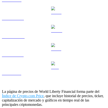
TRX a USD
HYPE a USD
DOGE a USD
USDS a USD
LEO a USD
La página de precios de World Liberty Financial forma parte del
Índice de Crypto.com Price
, que incluye historial de precios, ticker,
capitalización de mercado y gráficos en tiempo real de las
principales criptomonedas.