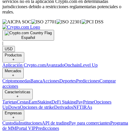
servicios no en la aplicación Crypto.com en determinadas
jurisdicciones debido a restricciones reglamentarias potenciales o
reales.
Español
|
USD
Productos
+
Aplicación Crypto.com
Avanzado
Onchain
Level Up
Mercados
+
Criptomonedas
Banca
Acciones
Deportes
Predicciones
Comprar
acciones
Características
+
Tarjetas
Cestas
Earn
Staking
DeFi Staking
Pay
Prime
Opciones
UpDown
Opciones de strike
Derivados
NFT
IRAs
Empresas
+
Custodia
Instituciones
API de trading
Pay para comerciantes
Programa
de MM
Portal VIP
Predicciones