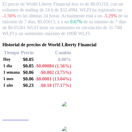
El precio de World Liberty Financial hoy es de $0.05316, con un
volumen de trading de 24 h de $32.49M. WLFI ha registrado un
-1.56%
en las últimas 24 horas.
Actualmente está a un
-5.29%
de su
máximo de 7 días, $0.05613,
y a un
0.67%
de su mínimo de 7 días
de $0.05281.
WLFI tiene un suministro en circulación de 31.78B
WLFI y un suministro máximo de 100B WLFI.
Historial de precios de World Liberty Financial
Tiempo
Precio
Cambio
$0.05
0.00%
Hoy
$0.05
-$0.00084
(1.56%)
1 día
$0.06
-$0.002
(3.75%)
1 semana
$0.06
-$0.0081
(13.04%)
1 mes
$0.23
-$0.18
(77.17%)
1 año
Pares de conversión de World Liberty Financial populares
WLFI a AUD