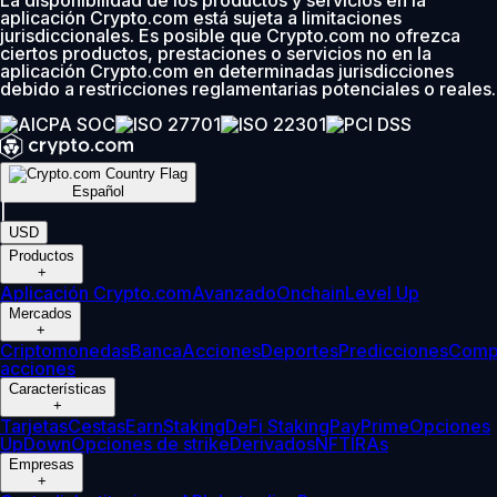
La disponibilidad de los productos y servicios en la
aplicación Crypto.com está sujeta a limitaciones
jurisdiccionales. Es posible que Crypto.com no ofrezca
ciertos productos, prestaciones o servicios no en la
aplicación Crypto.com en determinadas jurisdicciones
debido a restricciones reglamentarias potenciales o reales.
Español
|
USD
Productos
+
Aplicación Crypto.com
Avanzado
Onchain
Level Up
Mercados
+
Criptomonedas
Banca
Acciones
Deportes
Predicciones
Comp
acciones
Características
+
Tarjetas
Cestas
Earn
Staking
DeFi Staking
Pay
Prime
Opciones
UpDown
Opciones de strike
Derivados
NFT
IRAs
Empresas
+