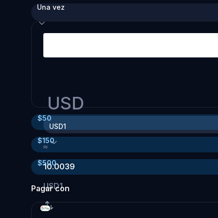
Una vez
USD
$
50
USD1
$
150
≈
$
500
10.0039
USD1
Pagar con