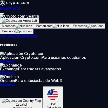
Registrarse
Mercados
Particulares
Empresas
Descubrir
Conectar
Registrarse
Productos
Aplicación Crypto.com
Para usuarios cotidianos
Obtener
Exchange
Para traders avanzados
Obtener
Onchain
Para entusiastas de Web3
Obtener
USD
Español