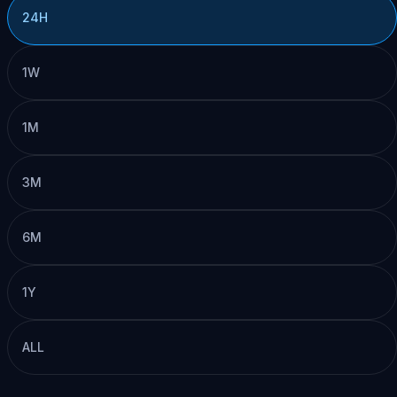
24H
1W
1M
3M
6M
1Y
ALL