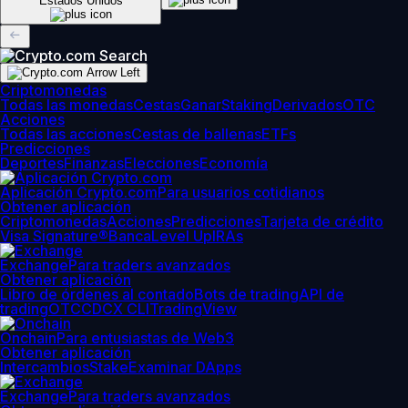
Estados Unidos
Criptomonedas
Todas las monedas
Cestas
Ganar
Staking
Derivados
OTC
Acciones
Todas las acciones
Cestas de ballenas
ETFs
Predicciones
Deportes
Finanzas
Elecciones
Economía
Aplicación Crypto.com
Para usuarios cotidianos
Obtener aplicación
Criptomonedas
Acciones
Predicciones
Tarjeta de crédito
Visa Signature®
Banca
Level Up
IRAs
Exchange
Para traders avanzados
Obtener aplicación
Libro de órdenes al contado
Bots de trading
API de
trading
OTC
CDCX CLI
TradingView
Onchain
Para entusiastas de Web3
Obtener aplicación
Intercambios
Stake
Examinar DApps
Exchange
Para traders avanzados