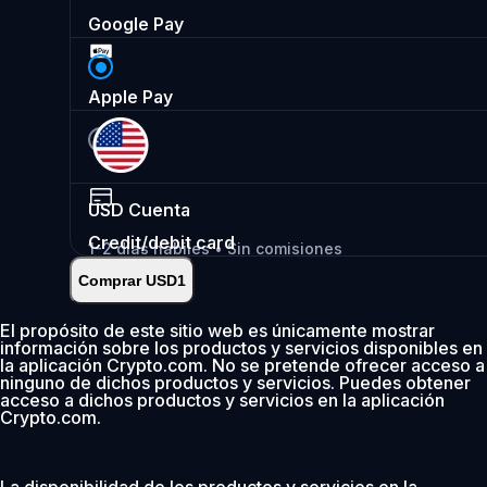
Google Pay
Apple Pay
USD
Cuenta
Credit/debit card
1-2 días hábiles • Sin comisiones
Comprar USD1
Instantáneo
•
Depositar
2.99%
El propósito de este sitio web es únicamente mostrar
información sobre los productos y servicios disponibles en
0 % de comisión los primeros 30 días
la aplicación Crypto.com. No se pretende ofrecer acceso a
ninguno de dichos productos y servicios. Puedes obtener
Añadir
acceso a dichos productos y servicios en la aplicación
Crypto.com.