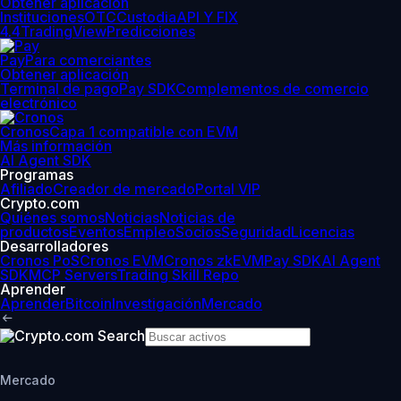
Obtener aplicación
Instituciones
OTC
Custodia
API Y FIX
4.4
TradingView
Predicciones
Pay
Para comerciantes
Obtener aplicación
Terminal de pago
Pay SDK
Complementos de comercio
electrónico
Cronos
Capa 1 compatible con EVM
Más información
AI Agent SDK
Programas
Afiliado
Creador de mercado
Portal VIP
Crypto.com
Quiénes somos
Noticias
Noticias de
productos
Eventos
Empleo
Socios
Seguridad
Licencias
Desarrolladores
Cronos PoS
Cronos EVM
Cronos zkEVM
Pay SDK
AI Agent
SDK
MCP Servers
Trading Skill Repo
Aprender
Aprender
Bitcoin
Investigación
Mercado
Mercado