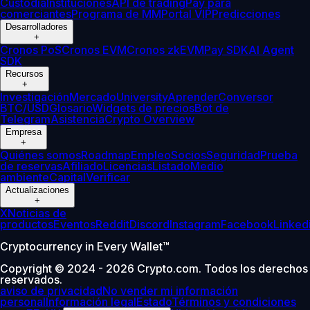
Custodia
Instituciones
API de trading
Pay para
comerciantes
Programa de MM
Portal VIP
Predicciones
Desarrolladores
+
Cronos PoS
Cronos EVM
Cronos zkEVM
Pay SDK
AI Agent
SDK
Recursos
+
Investigación
Mercado
University
Aprender
Conversor
BTC/USD
Glosario
Widgets de precios
Bot de
Telegram
Asistencia
Crypto Overview
Empresa
+
Quiénes somos
Roadmap
Empleo
Socios
Seguridad
Prueba
de reservas
Afiliado
Licencias
Listado
Medio
ambiente
Capital
Verificar
Actualizaciones
+
X
Noticias de
productos
Eventos
Reddit
Discord
Instagram
Facebook
Linked
Cryptocurrency in Every Wallet™
Copyright © 2024 - 2026 Crypto.com. Todos los derechos
reservados.
aviso de privacidad
No vender mi información
personal
Información legal
Estado
Términos y condiciones