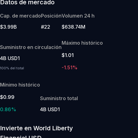
Datos de mercado
Cap. de mercado
Posición
Volumen 24 h
$3.99B
#22
$638.74M
Máximo histórico
Suministro en circulación
$1.01
4B USD1
-1.51%
100% del total
Mínimo histórico
$0.99
Suministro total
0.86%
4B USD1
Invierte en World Liberty
Financial USD