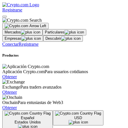
Registrarse
Mercados
Particulares
Empresas
Descubrir
Conectar
Registrarse
Productos
Aplicación Crypto.com
Para usuarios cotidianos
Obtener
Exchange
Para traders avanzados
Obtener
Onchain
Para entusiastas de Web3
Obtener
Español
USD
Estados Unidos