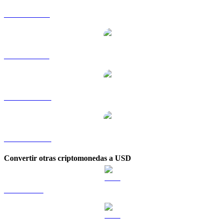
USDC a RUB
USDC a SGD
USDC a TWD
USDC a KRW
Convertir otras criptomonedas a USD
BTC a USD