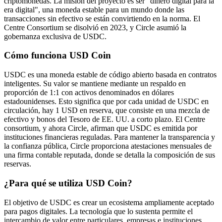
criptomonedas. La misión del proyecto es ser "dinero digital para la
era digital", una moneda estable para un mundo donde las
transacciones sin efectivo se están convirtiendo en la norma. El
Centre Consortium se disolvió en 2023, y Circle asumió la
gobernanza exclusiva de USDC.
Cómo funciona USD Coin
USDC es una moneda estable de código abierto basada en contratos
inteligentes. Su valor se mantiene mediante un respaldo en
proporción de 1:1 con activos denominados en dólares
estadounidenses. Esto significa que por cada unidad de USDC en
circulación, hay 1 USD en reserva, que consiste en una mezcla de
efectivo y bonos del Tesoro de EE. UU. a corto plazo. El Centre
consortium, y ahora Circle, afirman que USDC es emitida por
instituciones financieras reguladas. Para mantener la transparencia y
la confianza pública, Circle proporciona atestaciones mensuales de
una firma contable reputada, donde se detalla la composición de sus
reservas.
¿Para qué se utiliza USD Coin?
El objetivo de USDC es crear un ecosistema ampliamente aceptado
para pagos digitales. La tecnología que lo sustenta permite el
intercambio de valor entre particulares, empresas e instituciones