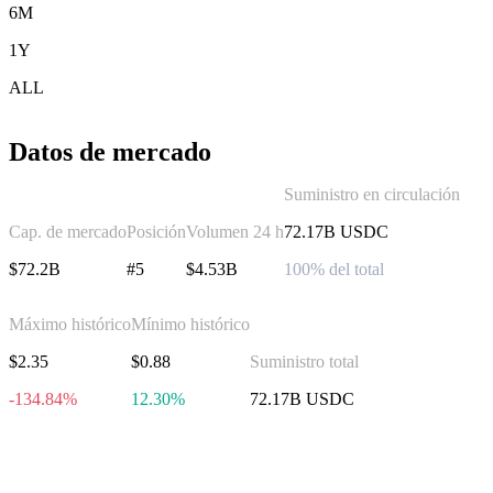
6M
1Y
ALL
Datos de mercado
Suministro en circulación
Cap. de mercado
Posición
Volumen 24 h
72.17B USDC
$72.2B
#5
$4.53B
100% del total
Máximo histórico
Mínimo histórico
$2.35
$0.88
Suministro total
-134.84%
12.30%
72.17B USDC
Invierte en USD Coin