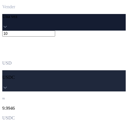
Vender
Una vez
USD
USDC
≈
9.9946
USDC