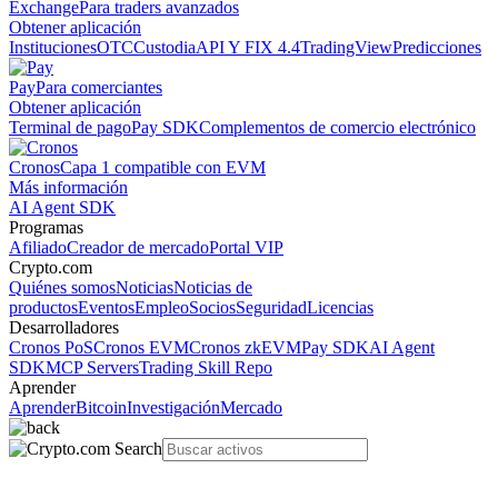
Exchange
Para traders avanzados
Obtener aplicación
Instituciones
OTC
Custodia
API Y FIX 4.4
TradingView
Predicciones
Pay
Para comerciantes
Obtener aplicación
Terminal de pago
Pay SDK
Complementos de comercio electrónico
Cronos
Capa 1 compatible con EVM
Más información
AI Agent SDK
Programas
Afiliado
Creador de mercado
Portal VIP
Crypto.com
Quiénes somos
Noticias
Noticias de
productos
Eventos
Empleo
Socios
Seguridad
Licencias
Desarrolladores
Cronos PoS
Cronos EVM
Cronos zkEVM
Pay SDK
AI Agent
SDK
MCP Servers
Trading Skill Repo
Aprender
Aprender
Bitcoin
Investigación
Mercado