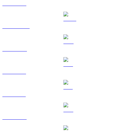
ETH a USD
USDT a USD
BNB a USD
XRP a USD
SOL a USD
TRX a USD