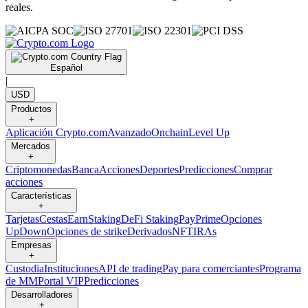
reales.
Español
|
USD
Productos
+
Aplicación Crypto.com
Avanzado
Onchain
Level Up
Mercados
+
Criptomonedas
Banca
Acciones
Deportes
Predicciones
Comprar
acciones
Características
+
Tarjetas
Cestas
Earn
Staking
DeFi Staking
Pay
Prime
Opciones
UpDown
Opciones de strike
Derivados
NFT
IRAs
Empresas
+
Custodia
Instituciones
API de trading
Pay para comerciantes
Programa
de MM
Portal VIP
Predicciones
Desarrolladores
+