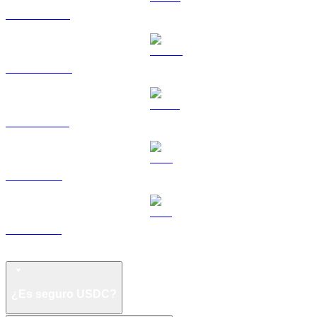
HYPE a USD
DOGE a USD
USDS a USD
LEO a USD
ZEC a USD
Preguntas frecuentes sobre USD Coin
¿Es seguro USDC?