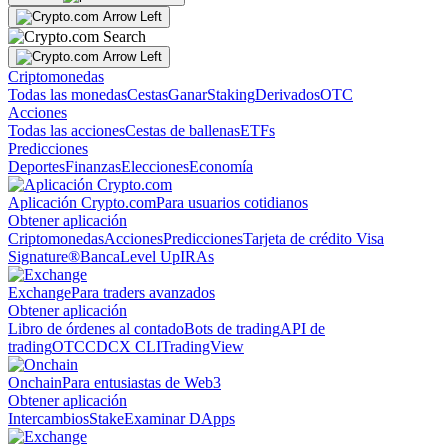
Criptomonedas
Todas las monedas
Cestas
Ganar
Staking
Derivados
OTC
Acciones
Todas las acciones
Cestas de ballenas
ETFs
Predicciones
Deportes
Finanzas
Elecciones
Economía
Aplicación Crypto.com
Para usuarios cotidianos
Obtener aplicación
Criptomonedas
Acciones
Predicciones
Tarjeta de crédito Visa
Signature®
Banca
Level Up
IRAs
Exchange
Para traders avanzados
Obtener aplicación
Libro de órdenes al contado
Bots de trading
API de
trading
OTC
CDCX CLI
TradingView
Onchain
Para entusiastas de Web3
Obtener aplicación
Intercambios
Stake
Examinar DApps