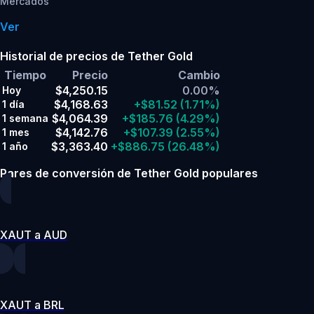
Mercados
Ver
Historial de precios de Tether Gold
Tiempo
Precio
Cambio
$4,250.15
0.00%
Hoy
$4,168.63
+$81.52
(1.71%)
1 día
$4,064.39
+$185.76
(4.29%)
1 semana
$4,142.76
+$107.39
(2.55%)
1 mes
$3,363.40
+$886.75
(26.48%)
1 año
Pares de conversión de Tether Gold populares
XAUT a AUD
XAUT a BRL