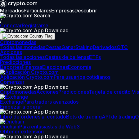
Mercados
Particulares
Empresas
Descubrir
/
Conectar
Registrarse
Criptomonedas
Todas las monedas
Cestas
Ganar
Staking
Derivados
OTC
Acciones
Todas las acciones
Cestas de ballenas
ETFs
Predicciones
Deportes
Finanzas
Elecciones
Economía
Aplicación Crypto.com
Para usuarios cotidianos
Comenzar
Criptomonedas
Acciones
Predicciones
Tarjeta de crédito Vi
Exchange
Para traders avanzados
Empezar a operar
Libro de órdenes al contado
Bots de trading
API de trading
O
Onchain
Para entusiastas de Web3
Obtener extensión