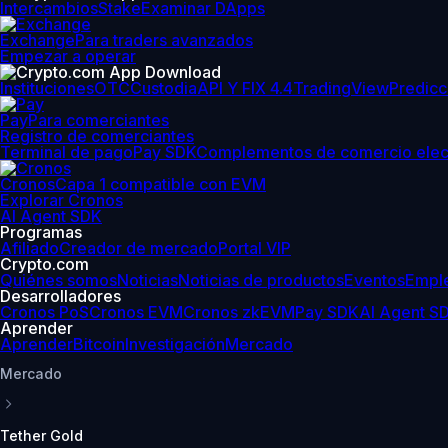
Intercambios
Stake
Examinar DApps
Exchange
Para traders avanzados
Empezar a operar
Instituciones
OTC
Custodia
API Y FIX 4.4
TradingView
Predicc
Pay
Para comerciantes
Registro de comerciantes
Terminal de pago
Pay SDK
Complementos de comercio elec
Cronos
Capa 1 compatible con EVM
Explorar Cronos
AI Agent SDK
Programas
Afiliado
Creador de mercado
Portal VIP
Crypto.com
Quiénes somos
Noticias
Noticias de productos
Eventos
Empl
Desarrolladores
Cronos PoS
Cronos EVM
Cronos zkEVM
Pay SDK
AI Agent S
Aprender
Aprender
Bitcoin
Investigación
Mercado
Mercado
Tether Gold