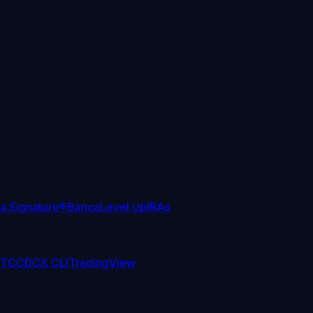
sa Signature®
Banca
Level Up
IRAs
TC
CDCX CLI
TradingView