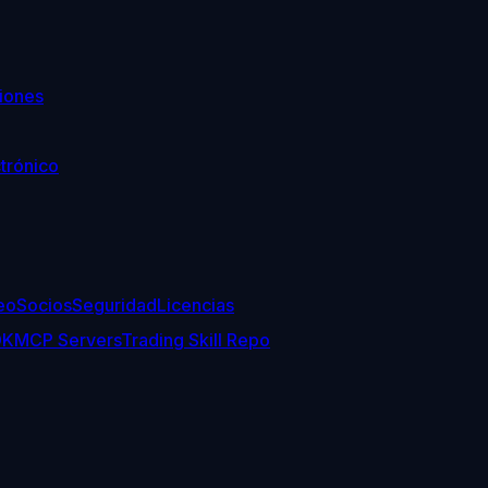
iones
trónico
eo
Socios
Seguridad
Licencias
DK
MCP Servers
Trading Skill Repo