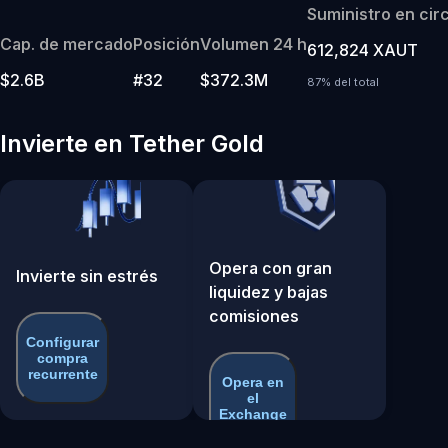
Suministro en cir
Cap. de mercado
Posición
Volumen 24 h
612,824 XAUT
$2.6B
#32
$372.3M
87% del total
Invierte en Tether Gold
Opera con gran
Invierte sin estrés
liquidez y bajas
comisiones
Configurar
compra
recurrente
Opera en
el
Exchange