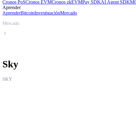
Cronos PoS
Cronos EVM
Cronos zkEVM
Pay SDK
AI Agent SDK
MC
Aprender
Aprender
Bitcoin
Investigación
Mercado
Mercado
Sky
Sky
SKY