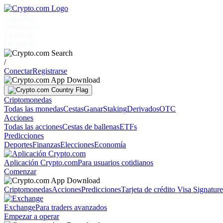
Mercados
Particulares
Empresas
Descubrir
/
Conectar
Registrarse
Criptomonedas
Todas las monedas
Cestas
Ganar
Staking
Derivados
OTC
Acciones
Todas las acciones
Cestas de ballenas
ETFs
Predicciones
Deportes
Finanzas
Elecciones
Economía
Aplicación Crypto.com
Para usuarios cotidianos
Comenzar
Criptomonedas
Acciones
Predicciones
Tarjeta de crédito Visa Signatur
Exchange
Para traders avanzados
Empezar a operar