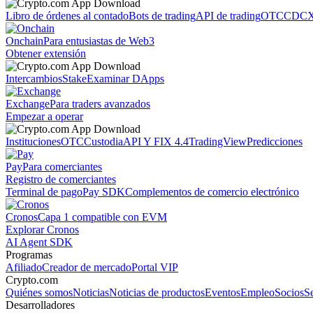
Libro de órdenes al contado
Bots de trading
API de trading
OTC
CDCX
Onchain
Para entusiastas de Web3
Obtener extensión
Intercambios
Stake
Examinar DApps
Exchange
Para traders avanzados
Empezar a operar
Instituciones
OTC
Custodia
API Y FIX 4.4
TradingView
Predicciones
Pay
Para comerciantes
Registro de comerciantes
Terminal de pago
Pay SDK
Complementos de comercio electrónico
Cronos
Capa 1 compatible con EVM
Explorar Cronos
AI Agent SDK
Programas
Afiliado
Creador de mercado
Portal VIP
Crypto.com
Quiénes somos
Noticias
Noticias de productos
Eventos
Empleo
Socios
S
Desarrolladores