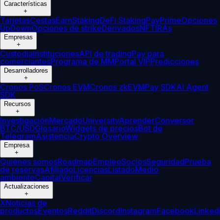
Características
+
Tarjetas
Cestas
Earn
Staking
DeFi Staking
Pay
Prime
Opciones
UpDown
Opciones de strike
Derivados
NFT
IRAs
Empresas
+
Custodia
Instituciones
API de trading
Pay para
comerciantes
Programa de MM
Portal VIP
Predicciones
Desarrolladores
+
Cronos PoS
Cronos EVM
Cronos zkEVM
Pay SDK
AI Agent
SDK
Recursos
+
Investigación
Mercado
University
Aprender
Conversor
BTC/USD
Glosario
Widgets de precios
Bot de
Telegram
Asistencia
Crypto Overview
Empresa
+
Quiénes somos
Roadmap
Empleo
Socios
Seguridad
Prueba
de reservas
Afiliado
Licencias
Listado
Medio
ambiente
Capital
Verificar
Actualizaciones
+
X
Noticias de
productos
Eventos
Reddit
Discord
Instagram
Facebook
Linked