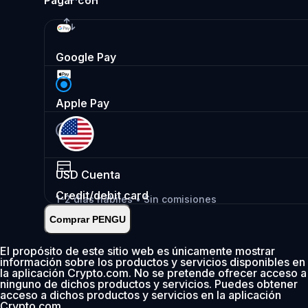
Pagar con
Google Pay
Apple Pay
USD
Cuenta
Credit/debit card
1-2 días hábiles • Sin comisiones
Comprar PENGU
Instantáneo
•
Depositar
2.99%
El propósito de este sitio web es únicamente mostrar
información sobre los productos y servicios disponibles en
0 % de comisión los primeros 30 días
la aplicación Crypto.com. No se pretende ofrecer acceso a
ninguno de dichos productos y servicios. Puedes obtener
Añadir
acceso a dichos productos y servicios en la aplicación
Crypto.com.