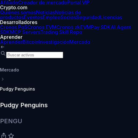
Afiliado
Creador de mercado
Portal VIP
Crypto.com
Quiénes somos
Noticias
Noticias de
productos
Eventos
Empleo
Socios
Seguridad
Licencias
Desarrolladores
Cronos PoS
Cronos EVM
Cronos zkEVM
Pay SDK
AI Agent
SDK
MCP Servers
Trading Skill Repo
Aprender
Aprender
Bitcoin
Investigación
Mercado
Mercado
Pudgy Penguins
Pudgy Penguins
PENGU