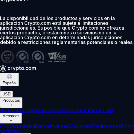
La disponibilidad de los productos y servicios en la
aplicación Crypto.com está sujeta a limitaciones
jurisdiccionales. Es posible que Crypto.com no ofrezca
ciertos productos, prestaciones o servicios no en la
aplicación Crypto.com en determinadas jurisdicciones
debido a restricciones reglamentarias potenciales o reales.
Español
|
USD
Productos
+
Aplicación Crypto.com
Avanzado
Onchain
Level Up
Mercados
+
Criptomonedas
Banca
Acciones
Deportes
Predicciones
Comp
acciones