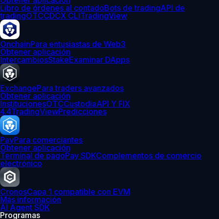
Obtener aplicación
Libro de órdenes al contado
Bots de trading
API de
trading
OTC
CDCX CLI
TradingView
Onchain
Para entusiastas de Web3
Obtener aplicación
Intercambios
Stake
Examinar DApps
Exchange
Para traders avanzados
Obtener aplicación
Instituciones
OTC
Custodia
API Y FIX
4.4
TradingView
Predicciones
Pay
Para comerciantes
Obtener aplicación
Terminal de pago
Pay SDK
Complementos de comercio
electrónico
Cronos
Capa 1 compatible con EVM
Más información
AI Agent SDK
Programas