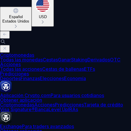
Español
USD
Estados Unidos
Criptomonedas
Todas las monedas
Cestas
Ganar
Staking
Derivados
OTC
Acciones
Todas las acciones
Cestas de ballenas
ETFs
Predicciones
Deportes
Finanzas
Elecciones
Economía
Aplicación Crypto.com
Para usuarios cotidianos
Obtener aplicación
Criptomonedas
Acciones
Predicciones
Tarjeta de crédito
Visa Signature®
Banca
Level Up
IRAs
Exchange
Para traders avanzados