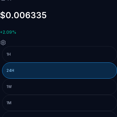
$0.006335
+2.09%
1H
24H
1W
1M