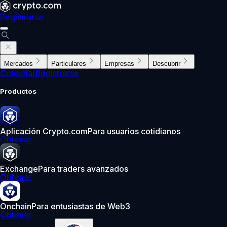
Registrarse
Mercados
Particulares
Empresas
Descubrir
Conectar
Registrarse
Productos
Aplicación Crypto.com
Para usuarios cotidianos
Obtener
Exchange
Para traders avanzados
Obtener
Onchain
Para entusiastas de Web3
Obtener