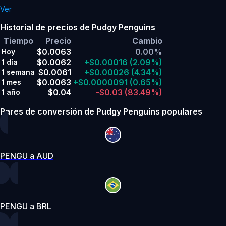
Ver
Historial de precios de Pudgy Penguins
Tiempo
Precio
Cambio
$0.0063
0.00%
Hoy
$0.0062
+$0.00016
(2.09%)
1 día
$0.0061
+$0.00026
(4.34%)
1 semana
$0.0063
+$0.0000091
(0.65%)
1 mes
$0.04
-$0.03
(83.49%)
1 año
Pares de conversión de Pudgy Penguins populares
PENGU a AUD
PENGU a BRL