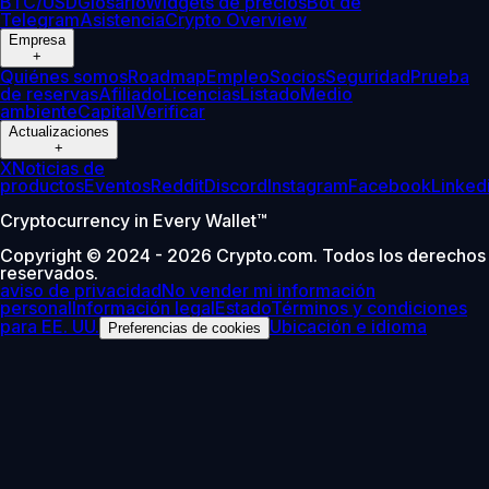
BTC/USD
Glosario
Widgets de precios
Bot de
Telegram
Asistencia
Crypto Overview
Empresa
+
Quiénes somos
Roadmap
Empleo
Socios
Seguridad
Prueba
de reservas
Afiliado
Licencias
Listado
Medio
ambiente
Capital
Verificar
Actualizaciones
+
X
Noticias de
productos
Eventos
Reddit
Discord
Instagram
Facebook
Linked
Cryptocurrency in Every Wallet™
Copyright © 2024 - 2026 Crypto.com. Todos los derechos
reservados.
aviso de privacidad
No vender mi información
personal
Información legal
Estado
Términos y condiciones
para EE. UU.
Ubicación e idioma
Preferencias de cookies