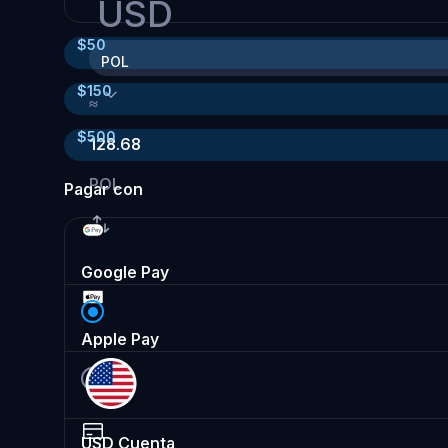
USD
$
50
POL
$
150
≈
$
500
128.68
POL
Pagar con
Google Pay
Apple Pay
USD
Cuenta