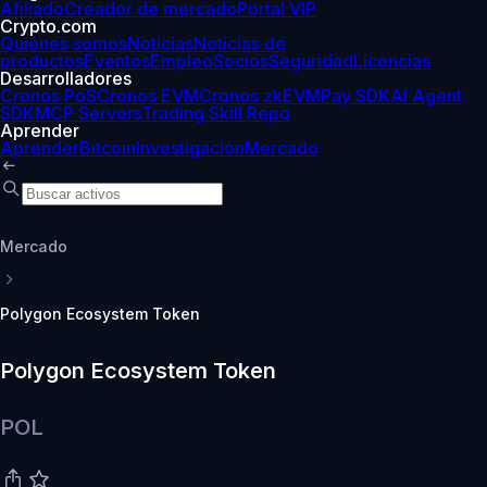
Afiliado
Creador de mercado
Portal VIP
Crypto.com
Quiénes somos
Noticias
Noticias de
productos
Eventos
Empleo
Socios
Seguridad
Licencias
Desarrolladores
Cronos PoS
Cronos EVM
Cronos zkEVM
Pay SDK
AI Agent
SDK
MCP Servers
Trading Skill Repo
Aprender
Aprender
Bitcoin
Investigación
Mercado
Mercado
Polygon Ecosystem Token
Polygon Ecosystem Token
POL