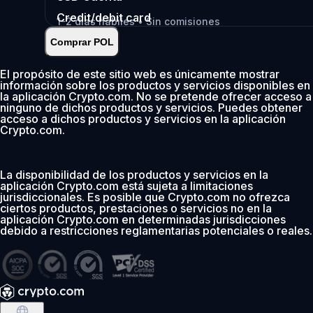
Credit/debit card
1-2 días hábiles • Sin comisiones
Comprar POL
Instantáneo
•
Depositar
2.99%
El propósito de este sitio web es únicamente mostrar
información sobre los productos y servicios disponibles en
0 % de comisión los primeros 30 días
la aplicación Crypto.com. No se pretende ofrecer acceso a
ninguno de dichos productos y servicios. Puedes obtener
Añadir
acceso a dichos productos y servicios en la aplicación
Crypto.com.
La disponibilidad de los productos y servicios en la
aplicación Crypto.com está sujeta a limitaciones
jurisdiccionales. Es posible que Crypto.com no ofrezca
ciertos productos, prestaciones o servicios no en la
aplicación Crypto.com en determinadas jurisdicciones
debido a restricciones reglamentarias potenciales o reales.