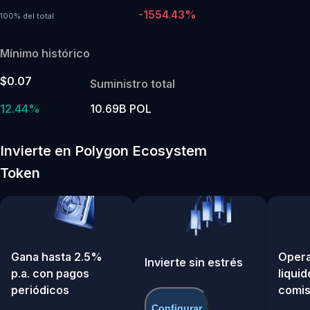
-1554.43%
100% del total
Mínimo histórico
$0.07
Suministro total
12.44%
10.69B POL
Invierte en Polygon Ecosystem
Token
Gana hasta 2.5%
Opera
Invierte sin estrés
p.a. con pagos
liquid
periódicos
comis
Configurar