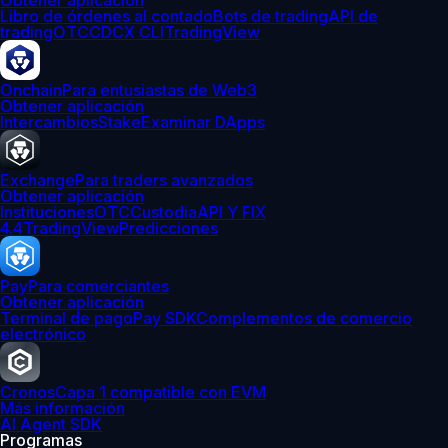
Obtener aplicación
Libro de órdenes al contado
Bots de trading
API de
trading
OTC
CDCX CLI
TradingView
Onchain
Para entusiastas de Web3
Obtener aplicación
Intercambios
Stake
Examinar DApps
Exchange
Para traders avanzados
Obtener aplicación
Instituciones
OTC
Custodia
API Y FIX
4.4
TradingView
Predicciones
Pay
Para comerciantes
Obtener aplicación
Terminal de pago
Pay SDK
Complementos de comercio
electrónico
Cronos
Capa 1 compatible con EVM
Más información
AI Agent SDK
Programas