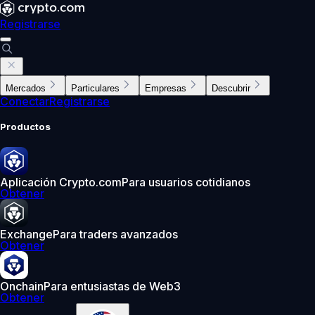
Registrarse
Mercados
Particulares
Empresas
Descubrir
Conectar
Registrarse
Productos
Aplicación Crypto.com
Para usuarios cotidianos
Obtener
Exchange
Para traders avanzados
Obtener
Onchain
Para entusiastas de Web3
Obtener