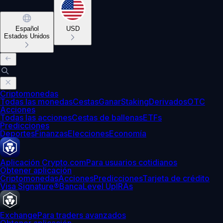
Español
USD
Estados Unidos
Criptomonedas
Todas las monedas
Cestas
Ganar
Staking
Derivados
OTC
Acciones
Todas las acciones
Cestas de ballenas
ETFs
Predicciones
Deportes
Finanzas
Elecciones
Economía
Aplicación Crypto.com
Para usuarios cotidianos
Obtener aplicación
Criptomonedas
Acciones
Predicciones
Tarjeta de crédito
Visa Signature®
Banca
Level Up
IRAs
Exchange
Para traders avanzados