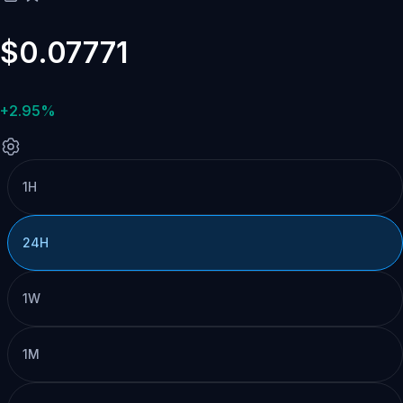
$0.07771
+2.95%
1H
24H
1W
1M