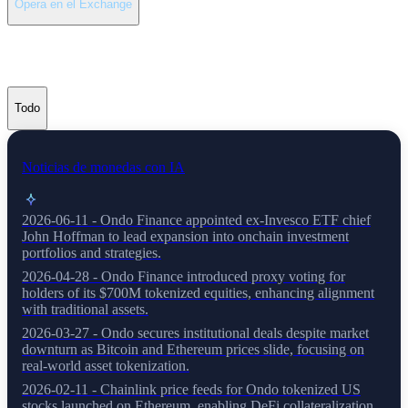
Opera en el Exchange
Últimas noticias de Ondo
Todo
Noticias de monedas con IA
2026-06-11 - Ondo Finance appointed ex-Invesco ETF chief
John Hoffman to lead expansion into onchain investment
portfolios and strategies.
2026-04-28 - Ondo Finance introduced proxy voting for
holders of its $700M tokenized equities, enhancing alignment
with traditional assets.
2026-03-27 - Ondo secures institutional deals despite market
downturn as Bitcoin and Ethereum prices slide, focusing on
real-world asset tokenization.
2026-02-11 - Chainlink price feeds for Ondo tokenized US
stocks launched on Ethereum, enabling DeFi collateralization