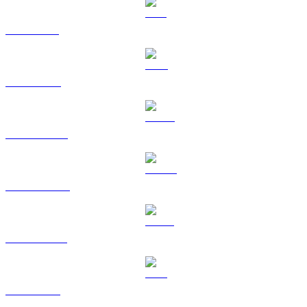
SOL a USD
TRX a USD
HYPE a USD
DOGE a USD
USDS a USD
LEO a USD