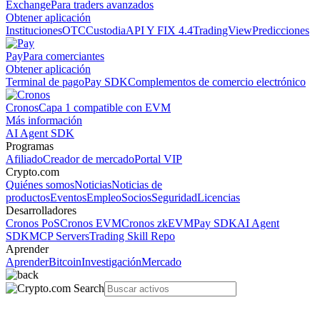
Exchange
Para traders avanzados
Obtener aplicación
Instituciones
OTC
Custodia
API Y FIX 4.4
TradingView
Predicciones
Pay
Para comerciantes
Obtener aplicación
Terminal de pago
Pay SDK
Complementos de comercio electrónico
Cronos
Capa 1 compatible con EVM
Más información
AI Agent SDK
Programas
Afiliado
Creador de mercado
Portal VIP
Crypto.com
Quiénes somos
Noticias
Noticias de
productos
Eventos
Empleo
Socios
Seguridad
Licencias
Desarrolladores
Cronos PoS
Cronos EVM
Cronos zkEVM
Pay SDK
AI Agent
SDK
MCP Servers
Trading Skill Repo
Aprender
Aprender
Bitcoin
Investigación
Mercado