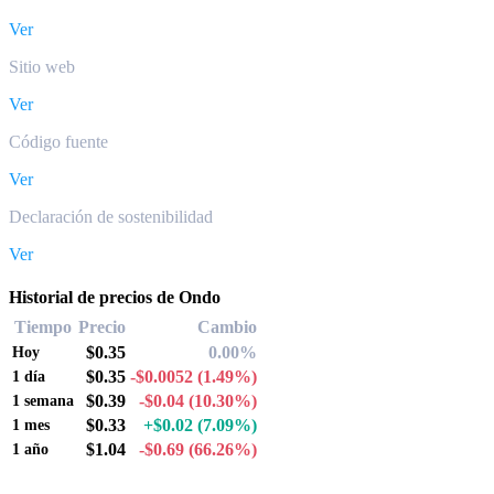
Ver
Sitio web
Ver
Código fuente
Ver
Declaración de sostenibilidad
Ver
Historial de precios de Ondo
Tiempo
Precio
Cambio
$0.35
0.00%
Hoy
$0.35
-$0.0052
(1.49%)
1 día
$0.39
-$0.04
(10.30%)
1 semana
$0.33
+$0.02
(7.09%)
1 mes
$1.04
-$0.69
(66.26%)
1 año
Pares de conversión de Ondo populares