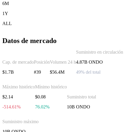
6M
1Y
ALL
Datos de mercado
Suministro en circulación
Cap. de mercado
Posición
Volumen 24 h
4.87B ONDO
$1.7B
#39
$56.4M
49% del total
Máximo histórico
Mínimo histórico
$2.14
$0.08
Suministro total
-514.61%
76.02%
10B ONDO
Suministro máximo
10B ONDO