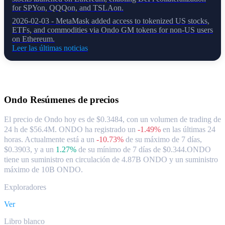
for SPYon, QQQon, and TSLAon.
2026-02-03 - MetaMask added access to tokenized US stocks,
ETFs, and commodities via Ondo GM tokens for non-US users
on Ethereum.
Leer las últimas noticias
Acerca de Ondo
Ondo
Resúmenes de precios
El precio de Ondo hoy es de $0.3484, con un volumen de trading de
24 h de $56.4M. ONDO ha registrado un
-1.49%
en las últimas 24
horas.
Actualmente está a un
-10.73%
de su máximo de 7 días,
$0.3903,
y a un
1.27%
de su mínimo de 7 días de $0.344.
ONDO
tiene un suministro en circulación de 4.87B ONDO y un suministro
máximo de 10B ONDO.
Exploradores
Ver
Libro blanco