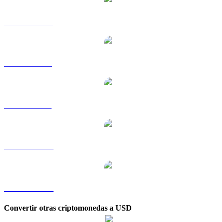
ONDO a HKD
ONDO a RUB
ONDO a SGD
ONDO a TWD
ONDO a KRW
Convertir otras criptomonedas a USD