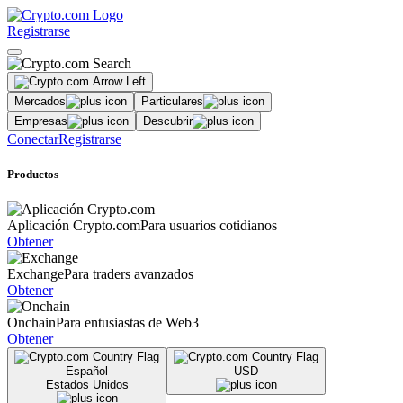
Registrarse
Mercados
Particulares
Empresas
Descubrir
Conectar
Registrarse
Productos
Aplicación Crypto.com
Para usuarios cotidianos
Obtener
Exchange
Para traders avanzados
Obtener
Onchain
Para entusiastas de Web3
Obtener
Español
USD
Estados Unidos