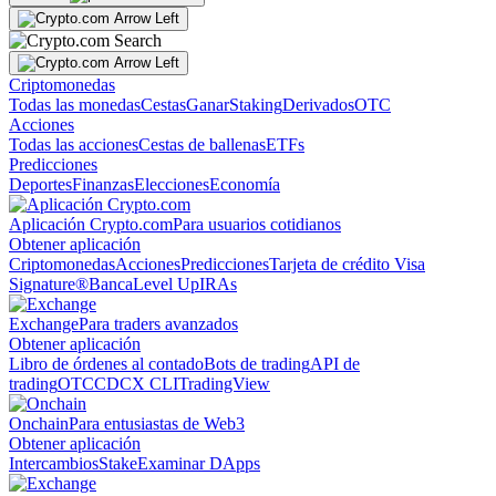
Criptomonedas
Todas las monedas
Cestas
Ganar
Staking
Derivados
OTC
Acciones
Todas las acciones
Cestas de ballenas
ETFs
Predicciones
Deportes
Finanzas
Elecciones
Economía
Aplicación Crypto.com
Para usuarios cotidianos
Obtener aplicación
Criptomonedas
Acciones
Predicciones
Tarjeta de crédito Visa
Signature®
Banca
Level Up
IRAs
Exchange
Para traders avanzados
Obtener aplicación
Libro de órdenes al contado
Bots de trading
API de
trading
OTC
CDCX CLI
TradingView
Onchain
Para entusiastas de Web3
Obtener aplicación
Intercambios
Stake
Examinar DApps