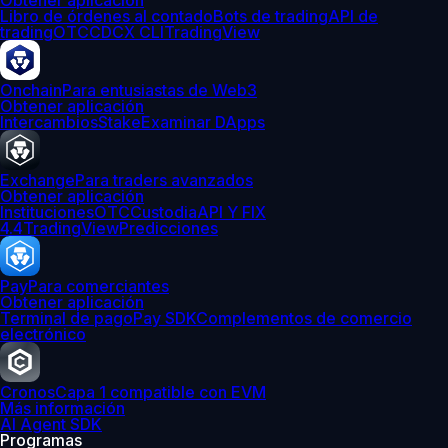
Obtener aplicación
Libro de órdenes al contado
Bots de trading
API de
trading
OTC
CDCX CLI
TradingView
Onchain
Para entusiastas de Web3
Obtener aplicación
Intercambios
Stake
Examinar DApps
Exchange
Para traders avanzados
Obtener aplicación
Instituciones
OTC
Custodia
API Y FIX
4.4
TradingView
Predicciones
Pay
Para comerciantes
Obtener aplicación
Terminal de pago
Pay SDK
Complementos de comercio
electrónico
Cronos
Capa 1 compatible con EVM
Más información
AI Agent SDK
Programas