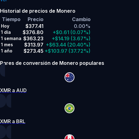
Historial de precios de Monero
Tiempo
Precio
Cambio
$377.41
0.00%
Hoy
$376.80
+$0.61
(0.07%)
1 día
$363.23
+$14.19
(3.67%)
1 semana
$313.97
+$63.44
(20.40%)
1 mes
$273.45
+$103.97
(37.72%)
1 año
Pares de conversión de Monero populares
XMR a AUD
XMR a BRL