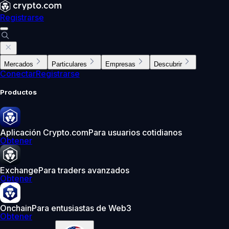
Registrarse
Mercados
Particulares
Empresas
Descubrir
Conectar
Registrarse
Productos
Aplicación Crypto.com
Para usuarios cotidianos
Obtener
Exchange
Para traders avanzados
Obtener
Onchain
Para entusiastas de Web3
Obtener