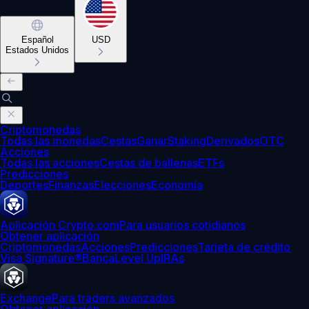
Español
USD
Estados Unidos
Criptomonedas
Todas las monedas
Cestas
Ganar
Staking
Derivados
OTC
Acciones
Todas las acciones
Cestas de ballenas
ETFs
Predicciones
Deportes
Finanzas
Elecciones
Economía
Aplicación Crypto.com
Para usuarios cotidianos
Obtener aplicación
Criptomonedas
Acciones
Predicciones
Tarjeta de crédito
Visa Signature®
Banca
Level Up
IRAs
Exchange
Para traders avanzados