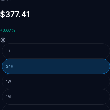
$377.41
+0.07%
1H
24H
1W
1M