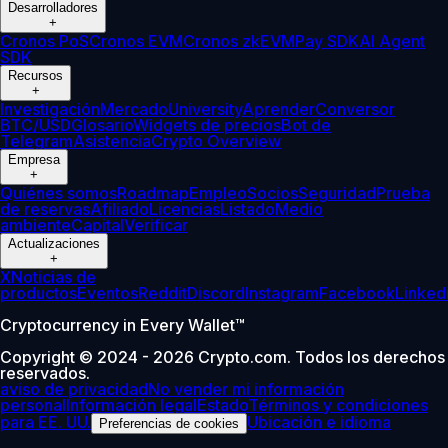
Desarrolladores
+
Cronos PoS
Cronos EVM
Cronos zkEVM
Pay SDK
AI Agent
SDK
Recursos
+
Investigación
Mercado
University
Aprender
Conversor
BTC/USD
Glosario
Widgets de precios
Bot de
Telegram
Asistencia
Crypto Overview
Empresa
+
Quiénes somos
Roadmap
Empleo
Socios
Seguridad
Prueba
de reservas
Afiliado
Licencias
Listado
Medio
ambiente
Capital
Verificar
Actualizaciones
+
X
Noticias de
productos
Eventos
Reddit
Discord
Instagram
Facebook
Linked
Cryptocurrency in Every Wallet™
Copyright © 2024 - 2026 Crypto.com. Todos los derechos
reservados.
aviso de privacidad
No vender mi información
personal
Información legal
Estado
Términos y condiciones
para EE. UU.
Ubicación e idioma
Preferencias de cookies