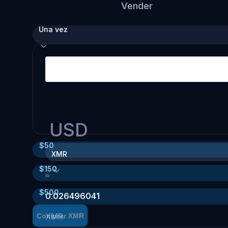
Vender
Una vez
USD
$
50
XMR
$
150
≈
$
500
0.026496041
XMR
Comprar XMR