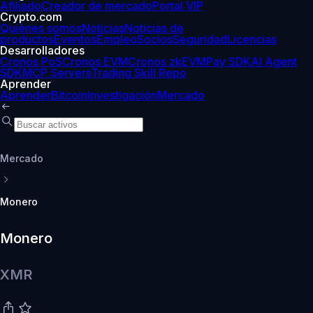
Afiliado
Creador de mercado
Portal VIP
Crypto.com
Quiénes somos
Noticias
Noticias de
productos
Eventos
Empleo
Socios
Seguridad
Licencias
Desarrolladores
Cronos PoS
Cronos EVM
Cronos zkEVM
Pay SDK
AI Agent
SDK
MCP Servers
Trading Skill Repo
Aprender
Aprender
Bitcoin
Investigación
Mercado
Mercado
Monero
Monero
XMR