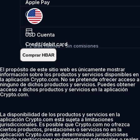
Apple Pay
USD
Cuenta
Credit/debit card
1-2 días hábiles • Sin comisiones
Comprar HBAR
Instantáneo
•
Depositar
2.99%
El propósito de este sitio web es únicamente mostrar
información sobre los productos y servicios disponibles en
0 % de comisión los primeros 30 días
la aplicación Crypto.com. No se pretende ofrecer acceso a
ninguno de dichos productos y servicios. Puedes obtener
Añadir
acceso a dichos productos y servicios en la aplicación
Crypto.com.
La disponibilidad de los productos y servicios en la
aplicación Crypto.com está sujeta a limitaciones
jurisdiccionales. Es posible que Crypto.com no ofrezca
ciertos productos, prestaciones o servicios no en la
aplicación Crypto.com en determinadas jurisdicciones
debido a restricciones reglamentarias potenciales o reales.