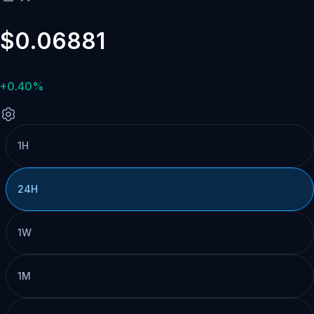
$0.06881
+0.40%
1H
24H
1W
1M