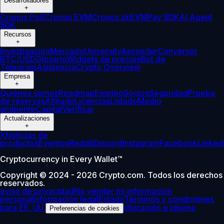
Desarrolladores
+
Cronos PoS
Cronos EVM
Cronos zkEVM
Pay SDK
AI Agent
SDK
Recursos
+
Investigación
Mercado
University
Aprender
Conversor
BTC/USD
Glosario
Widgets de precios
Bot de
Telegram
Asistencia
Crypto Overview
Empresa
+
Quiénes somos
Roadmap
Empleo
Socios
Seguridad
Prueba
de reservas
Afiliado
Licencias
Listado
Medio
ambiente
Capital
Verificar
Actualizaciones
+
X
Noticias de
productos
Eventos
Reddit
Discord
Instagram
Facebook
Linked
Cryptocurrency in Every Wallet™
Copyright © 2024 - 2026 Crypto.com. Todos los derechos
reservados.
aviso de privacidad
No vender mi información
personal
Información legal
Estado
Términos y condiciones
para EE. UU.
Ubicación e idioma
Preferencias de cookies