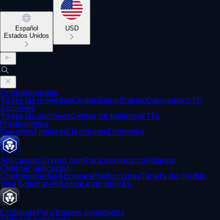
Español
USD
Estados Unidos
Criptomonedas
Todas las monedas
Cestas
Ganar
Staking
Derivados
OTC
Acciones
Todas las acciones
Cestas de ballenas
ETFs
Predicciones
Deportes
Finanzas
Elecciones
Economía
Aplicación Crypto.com
Para usuarios cotidianos
Obtener aplicación
Criptomonedas
Acciones
Predicciones
Tarjeta de crédito
Visa Signature®
Banca
Level Up
IRAs
Exchange
Para traders avanzados