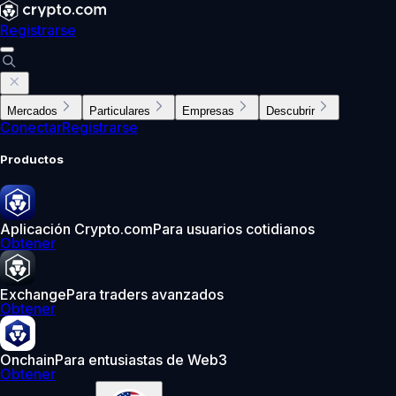
Registrarse
Mercados
Particulares
Empresas
Descubrir
Conectar
Registrarse
Productos
Aplicación Crypto.com
Para usuarios cotidianos
Obtener
Exchange
Para traders avanzados
Obtener
Onchain
Para entusiastas de Web3
Obtener