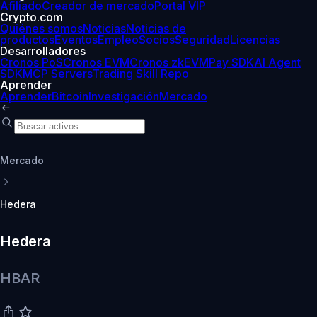
Afiliado
Creador de mercado
Portal VIP
Crypto.com
Quiénes somos
Noticias
Noticias de
productos
Eventos
Empleo
Socios
Seguridad
Licencias
Desarrolladores
Cronos PoS
Cronos EVM
Cronos zkEVM
Pay SDK
AI Agent
SDK
MCP Servers
Trading Skill Repo
Aprender
Aprender
Bitcoin
Investigación
Mercado
Mercado
Hedera
Hedera
HBAR