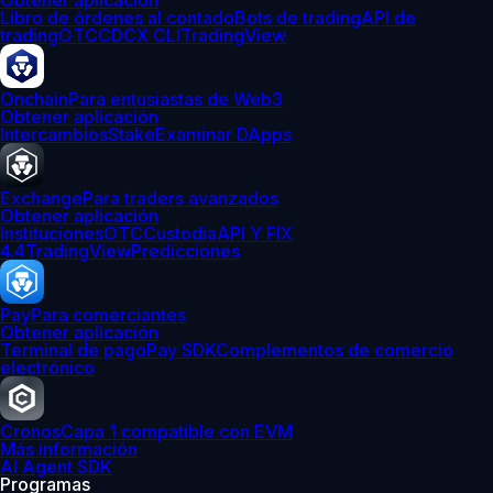
Obtener aplicación
Libro de órdenes al contado
Bots de trading
API de
trading
OTC
CDCX CLI
TradingView
Onchain
Para entusiastas de Web3
Obtener aplicación
Intercambios
Stake
Examinar DApps
Exchange
Para traders avanzados
Obtener aplicación
Instituciones
OTC
Custodia
API Y FIX
4.4
TradingView
Predicciones
Pay
Para comerciantes
Obtener aplicación
Terminal de pago
Pay SDK
Complementos de comercio
electrónico
Cronos
Capa 1 compatible con EVM
Más información
AI Agent SDK
Programas