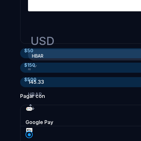
USD
$
50
HBAR
$
150
≈
$
500
145.33
HBAR
Pagar con
Google Pay