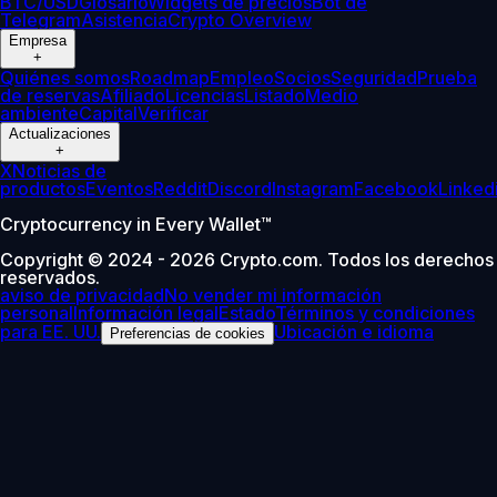
BTC/USD
Glosario
Widgets de precios
Bot de
Telegram
Asistencia
Crypto Overview
Empresa
+
Quiénes somos
Roadmap
Empleo
Socios
Seguridad
Prueba
de reservas
Afiliado
Licencias
Listado
Medio
ambiente
Capital
Verificar
Actualizaciones
+
X
Noticias de
productos
Eventos
Reddit
Discord
Instagram
Facebook
Linked
Cryptocurrency in Every Wallet™
Copyright © 2024 - 2026 Crypto.com. Todos los derechos
reservados.
aviso de privacidad
No vender mi información
personal
Información legal
Estado
Términos y condiciones
para EE. UU.
Ubicación e idioma
Preferencias de cookies