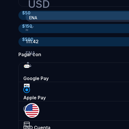
USD
$
50
ENA
$
150
≈
$
500
111.42
ENA
Pagar con
Google Pay
Apple Pay
USD
Cuenta