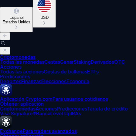
Español
USD
Estados Unidos
Criptomonedas
Todas las monedas
Cestas
Ganar
Staking
Derivados
OTC
Acciones
Todas las acciones
Cestas de ballenas
ETFs
Predicciones
Deportes
Finanzas
Elecciones
Economía
Aplicación Crypto.com
Para usuarios cotidianos
Obtener aplicación
Criptomonedas
Acciones
Predicciones
Tarjeta de crédito
Visa Signature®
Banca
Level Up
IRAs
Exchange
Para traders avanzados