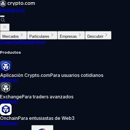
Registrarse
Mercados
Particulares
Empresas
Descubrir
Conectar
Registrarse
Productos
Aplicación Crypto.com
Para usuarios cotidianos
Obtener
Exchange
Para traders avanzados
Obtener
Onchain
Para entusiastas de Web3
Obtener