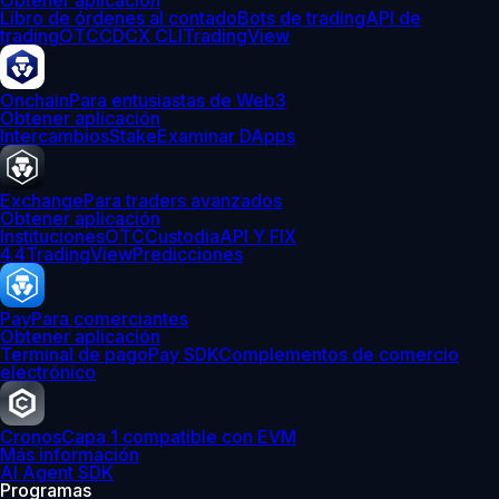
Obtener aplicación
Libro de órdenes al contado
Bots de trading
API de
trading
OTC
CDCX CLI
TradingView
Onchain
Para entusiastas de Web3
Obtener aplicación
Intercambios
Stake
Examinar DApps
Exchange
Para traders avanzados
Obtener aplicación
Instituciones
OTC
Custodia
API Y FIX
4.4
TradingView
Predicciones
Pay
Para comerciantes
Obtener aplicación
Terminal de pago
Pay SDK
Complementos de comercio
electrónico
Cronos
Capa 1 compatible con EVM
Más información
AI Agent SDK
Programas