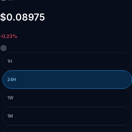
$0.08975
-0.23%
1H
24H
1W
1M