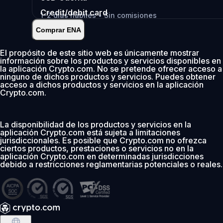
Credit/debit card
1-2 días hábiles • Sin comisiones
Comprar ENA
Instantáneo
•
Depositar
2.99%
El propósito de este sitio web es únicamente mostrar
información sobre los productos y servicios disponibles en
0 % de comisión los primeros 30 días
la aplicación Crypto.com. No se pretende ofrecer acceso a
ninguno de dichos productos y servicios. Puedes obtener
Añadir
acceso a dichos productos y servicios en la aplicación
Crypto.com.
La disponibilidad de los productos y servicios en la
aplicación Crypto.com está sujeta a limitaciones
jurisdiccionales. Es posible que Crypto.com no ofrezca
ciertos productos, prestaciones o servicios no en la
aplicación Crypto.com en determinadas jurisdicciones
debido a restricciones reglamentarias potenciales o reales.