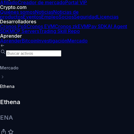
Afiliado
Creador de mercado
Portal VIP
Crypto.com
Quiénes somos
Noticias
Noticias de
productos
Eventos
Empleo
Socios
Seguridad
Licencias
Desarrolladores
Cronos PoS
Cronos EVM
Cronos zkEVM
Pay SDK
AI Agent
SDK
MCP Servers
Trading Skill Repo
Aprender
Aprender
Bitcoin
Investigación
Mercado
Mercado
Ethena
Ethena
ENA