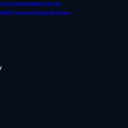
eo
Socios
Seguridad
Licencias
DK
MCP Servers
Trading Skill Repo
V