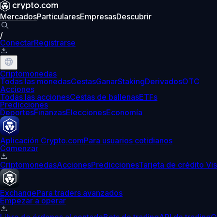
Mercados
Particulares
Empresas
Descubrir
/
Conectar
Registrarse
Criptomonedas
Todas las monedas
Cestas
Ganar
Staking
Derivados
OTC
Acciones
Todas las acciones
Cestas de ballenas
ETFs
Predicciones
Deportes
Finanzas
Elecciones
Economía
Aplicación Crypto.com
Para usuarios cotidianos
Comenzar
Criptomonedas
Acciones
Predicciones
Tarjeta de crédito Vi
Exchange
Para traders avanzados
Empezar a operar