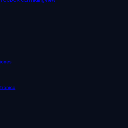
TC
CDCX CLI
TradingView
iones
trónico