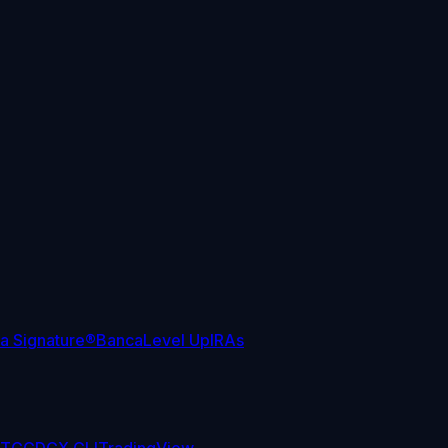
sa Signature®
Banca
Level Up
IRAs