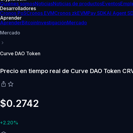
Quiénes somos
Noticias
Noticias de productos
Eventos
Empl
Desarrolladores
Cronos PoS
Cronos EVM
Cronos zkEVM
Pay SDK
AI Agent S
Aprender
Aprender
Bitcoin
Investigación
Mercado
Mercado
Curve DAO Token
Precio en tiempo real de Curve DAO Token CR
$0.2742
+2.20%