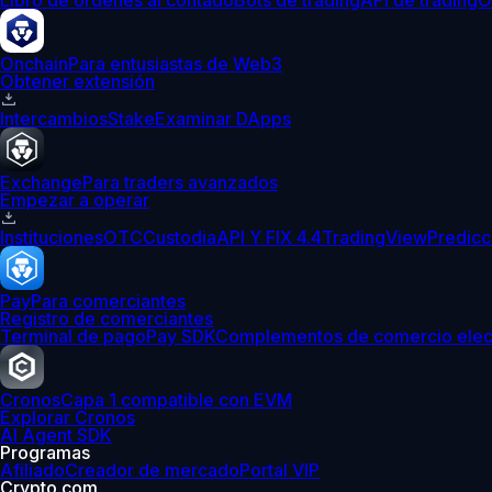
Libro de órdenes al contado
Bots de trading
API de trading
O
Onchain
Para entusiastas de Web3
Obtener extensión
Intercambios
Stake
Examinar DApps
Exchange
Para traders avanzados
Empezar a operar
Instituciones
OTC
Custodia
API Y FIX 4.4
TradingView
Predicc
Pay
Para comerciantes
Registro de comerciantes
Terminal de pago
Pay SDK
Complementos de comercio elec
Cronos
Capa 1 compatible con EVM
Explorar Cronos
AI Agent SDK
Programas
Afiliado
Creador de mercado
Portal VIP
Crypto.com