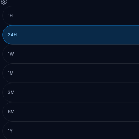
1H
24H
1W
1M
3M
6M
1Y