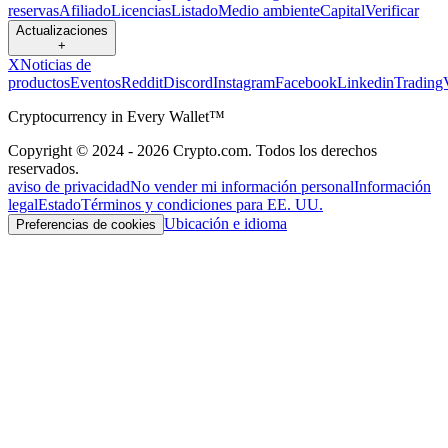
reservas
Afiliado
Licencias
Listado
Medio ambiente
Capital
Verificar
Actualizaciones
+
X
Noticias de
productos
Eventos
Reddit
Discord
Instagram
Facebook
Linkedin
Trading
Cryptocurrency in Every Wallet™
Copyright © 2024 - 2026 Crypto.com. Todos los derechos
reservados.
aviso de privacidad
No vender mi información personal
Información
legal
Estado
Términos y condiciones para EE. UU.
Ubicación e idioma
Preferencias de cookies