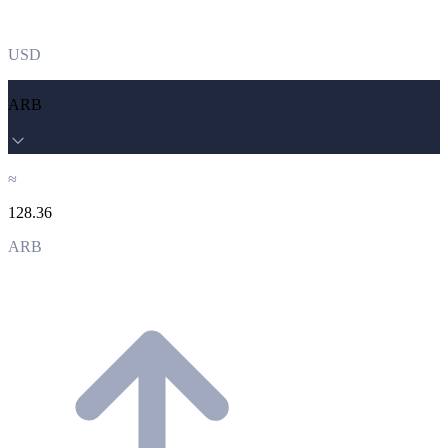
USD
ARB
≈
128.36
ARB