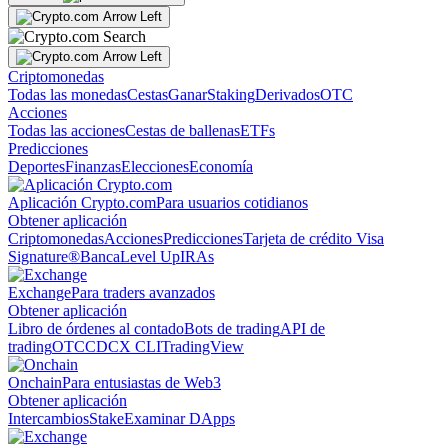
Criptomonedas
Todas las monedas
Cestas
Ganar
Staking
Derivados
OTC
Acciones
Todas las acciones
Cestas de ballenas
ETFs
Predicciones
Deportes
Finanzas
Elecciones
Economía
Aplicación Crypto.com
Para usuarios cotidianos
Obtener aplicación
Criptomonedas
Acciones
Predicciones
Tarjeta de crédito Visa
Signature®
Banca
Level Up
IRAs
Exchange
Para traders avanzados
Obtener aplicación
Libro de órdenes al contado
Bots de trading
API de
trading
OTC
CDCX CLI
TradingView
Onchain
Para entusiastas de Web3
Obtener aplicación
Intercambios
Stake
Examinar DApps