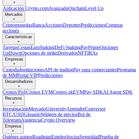
+
Aplicación Crypto.com
Avanzado
Onchain
Level Up
Mercados
+
Criptomonedas
Banca
Acciones
Deportes
Predicciones
Comprar
acciones
Características
+
Tarjetas
Cestas
Earn
Staking
DeFi Staking
Pay
Prime
Opciones
UpDown
Opciones de strike
Derivados
NFT
IRAs
Empresas
+
Custodia
Instituciones
API de trading
Pay para comerciantes
Programa
de MM
Portal VIP
Predicciones
Desarrolladores
+
Cronos PoS
Cronos EVM
Cronos zkEVM
Pay SDK
AI Agent SDK
Recursos
+
Investigación
Mercado
University
Aprender
Conversor
BTC/USD
Glosario
Widgets de precios
Bot de
Telegram
Asistencia
Crypto Overview
Empresa
+
Quiénes somos
Roadmap
Empleo
Socios
Seguridad
Prueba de