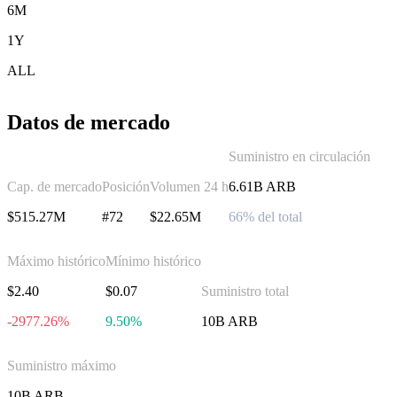
6M
1Y
ALL
Datos de mercado
Suministro en circulación
Cap. de mercado
Posición
Volumen 24 h
6.61B ARB
$515.27M
#72
$22.65M
66% del total
Máximo histórico
Mínimo histórico
$2.40
$0.07
Suministro total
-2977.26%
9.50%
10B ARB
Suministro máximo
10B ARB