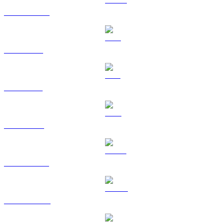
USDC a USD
XRP a USD
SOL a USD
TRX a USD
HYPE a USD
DOGE a USD