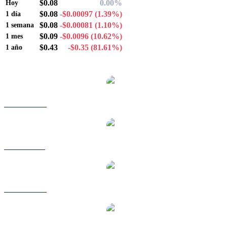
$0.08
0.00%
Hoy
$0.08
-$0.00097
(1.39%)
1 día
$0.08
-$0.00081
(1.10%)
1 semana
$0.09
-$0.0096
(10.62%)
1 mes
$0.43
-$0.35
(81.61%)
1 año
Pares de conversión de Arbitrum populares
ARB a AUD
ARB a BRL
ARB a CAD