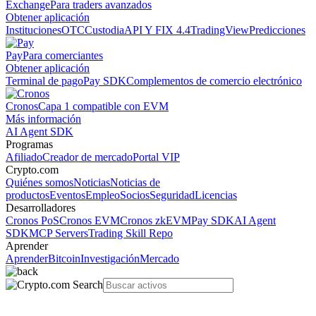
Exchange
Para traders avanzados
Obtener aplicación
Instituciones
OTC
Custodia
API Y FIX 4.4
TradingView
Predicciones
Pay
Para comerciantes
Obtener aplicación
Terminal de pago
Pay SDK
Complementos de comercio electrónico
Cronos
Capa 1 compatible con EVM
Más información
AI Agent SDK
Programas
Afiliado
Creador de mercado
Portal VIP
Crypto.com
Quiénes somos
Noticias
Noticias de
productos
Eventos
Empleo
Socios
Seguridad
Licencias
Desarrolladores
Cronos PoS
Cronos EVM
Cronos zkEVM
Pay SDK
AI Agent
SDK
MCP Servers
Trading Skill Repo
Aprender
Aprender
Bitcoin
Investigación
Mercado