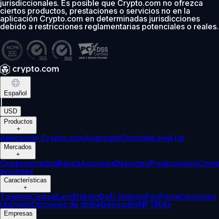
jurisdiccionales. Es posible que Crypto.com no ofrezca
ciertos productos, prestaciones o servicios no en la
aplicación Crypto.com en determinadas jurisdicciones
debido a restricciones reglamentarias potenciales o reales.
Español
|
USD
Productos
+
Aplicación Crypto.com
Avanzado
Onchain
Level Up
Mercados
+
Criptomonedas
Banca
Acciones
Deportes
Predicciones
Comp
acciones
Características
+
Tarjetas
Cestas
Earn
Staking
DeFi Staking
Pay
Prime
Opciones
UpDown
Opciones de strike
Derivados
NFT
IRAs
Empresas