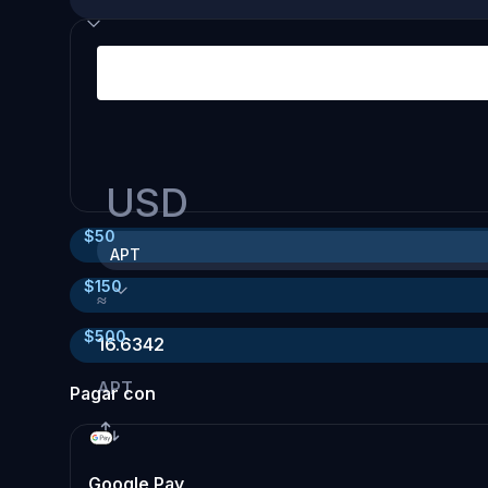
USD
$
50
APT
$
150
≈
$
500
16.6342
APT
Pagar con
Google Pay