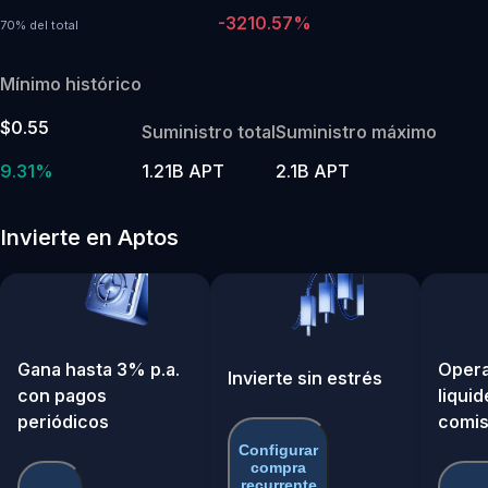
-3210.57%
70% del total
Mínimo histórico
$0.55
Suministro total
Suministro máximo
9.31%
1.21B APT
2.1B APT
Invierte en Aptos
Gana hasta 3% p.a.
Opera
Invierte sin estrés
con pagos
liquid
periódicos
comis
Configurar
compra
recurrente