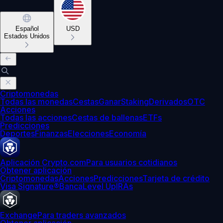
Español
USD
Estados Unidos
Criptomonedas
Todas las monedas
Cestas
Ganar
Staking
Derivados
OTC
Acciones
Todas las acciones
Cestas de ballenas
ETFs
Predicciones
Deportes
Finanzas
Elecciones
Economía
Aplicación Crypto.com
Para usuarios cotidianos
Obtener aplicación
Criptomonedas
Acciones
Predicciones
Tarjeta de crédito
Visa Signature®
Banca
Level Up
IRAs
Exchange
Para traders avanzados