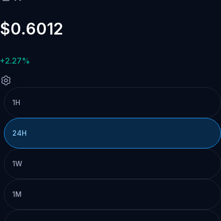
$0.6012
+2.27%
1H
24H
1W
1M