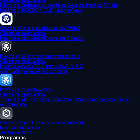
Obtener aplicación
Libro de órdenes al contado
Bots de trading
API de
trading
OTC
CDCX CLI
TradingView
Onchain
Para entusiastas de Web3
Obtener aplicación
Intercambios
Stake
Examinar DApps
Exchange
Para traders avanzados
Obtener aplicación
Instituciones
OTC
Custodia
API Y FIX
4.4
TradingView
Predicciones
Pay
Para comerciantes
Obtener aplicación
Terminal de pago
Pay SDK
Complementos de comercio
electrónico
Cronos
Capa 1 compatible con EVM
Más información
AI Agent SDK
Programas