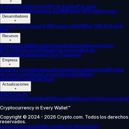
+
Custodia
Instituciones
API de trading
Pay para
comerciantes
Programa de MM
Portal VIP
Predicciones
Desarrolladores
+
Cronos PoS
Cronos EVM
Cronos zkEVM
Pay SDK
AI Agent
SDK
Recursos
+
Investigación
Mercado
University
Aprender
Conversor
BTC/USD
Glosario
Widgets de precios
Bot de
Telegram
Asistencia
Crypto Overview
Empresa
+
Quiénes somos
Roadmap
Empleo
Socios
Seguridad
Prueba
de reservas
Afiliado
Licencias
Listado
Medio
ambiente
Capital
Verificar
Actualizaciones
+
X
Noticias de
productos
Eventos
Reddit
Discord
Instagram
Facebook
Linked
Cryptocurrency in Every Wallet™
Copyright © 2024 - 2026 Crypto.com. Todos los derechos
reservados.
aviso de privacidad
No vender mi información