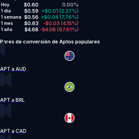
$0.60
0.00%
Hoy
$0.59
+$0.01
(2.27%)
1 día
$0.56
+$0.04
(7.76%)
1 semana
$0.63
-$0.03
(4.15%)
1 mes
$4.68
-$4.08
(87.61%)
1 año
Pares de conversión de Aptos populares
APT a AUD
APT a BRL
APT a CAD