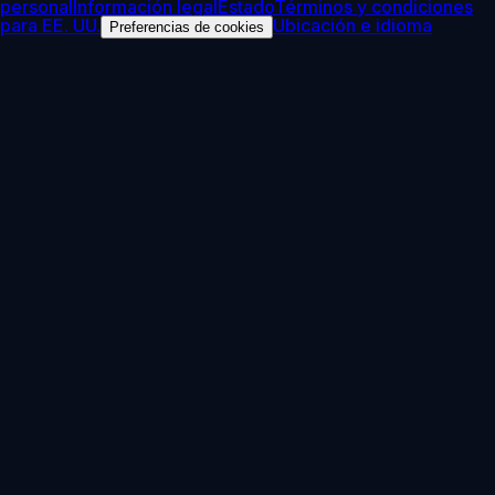
personal
Información legal
Estado
Términos y condiciones
para EE. UU.
Ubicación e idioma
Preferencias de cookies