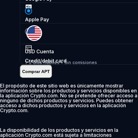
Apple Pay
USD
Cuenta
Credit/debit card
1-2 días hábiles • Sin comisiones
Comprar APT
Instantáneo
•
Depositar
2.99%
El propósito de este sitio web es únicamente mostrar
información sobre los productos y servicios disponibles en
0 % de comisión los primeros 30 días
la aplicación Crypto.com. No se pretende ofrecer acceso a
ninguno de dichos productos y servicios. Puedes obtener
Añadir
acceso a dichos productos y servicios en la aplicación
Crypto.com.
La disponibilidad de los productos y servicios en la
aplicación Crypto.com está sujeta a limitaciones