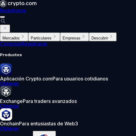
Registrarse
Mercados
Particulares
Empresas
Descubrir
Conectar
Registrarse
Productos
Aplicación Crypto.com
Para usuarios cotidianos
Obtener
Exchange
Para traders avanzados
Obtener
Onchain
Para entusiastas de Web3
Obtener