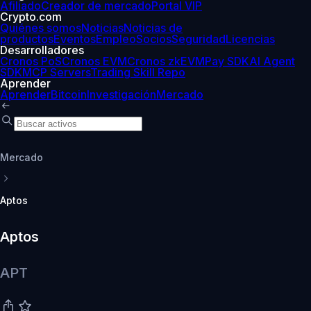
Afiliado
Creador de mercado
Portal VIP
Crypto.com
Quiénes somos
Noticias
Noticias de
productos
Eventos
Empleo
Socios
Seguridad
Licencias
Desarrolladores
Cronos PoS
Cronos EVM
Cronos zkEVM
Pay SDK
AI Agent
SDK
MCP Servers
Trading Skill Repo
Aprender
Aprender
Bitcoin
Investigación
Mercado
Mercado
Aptos
Aptos
APT