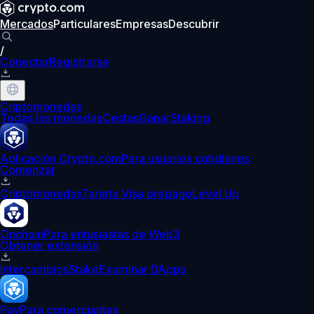
Mercados
Particulares
Empresas
Descubrir
/
Conectar
Registrarse
Criptomonedas
Todas las monedas
Cestas
Ganar
Staking
Aplicación Crypto.com
Para usuarios cotidianos
Comenzar
Criptomonedas
Tarjeta Visa prepago
Level Up
Onchain
Para entusiastas de Web3
Obtener extensión
Intercambios
Stake
Examinar DApps
Pay
Para comerciantes