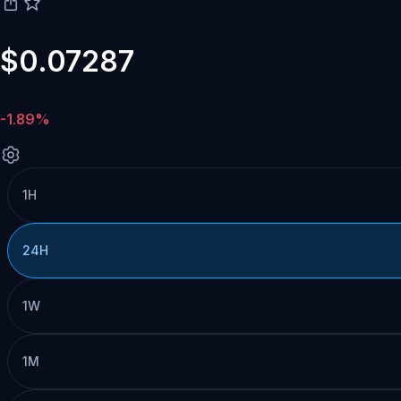
$0.07287
-1.89%
1H
24H
1W
1M