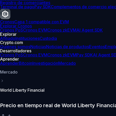
Registro de comerciantes
Terminal de pago
Pay SDK
Complementos de comercio elec
Cronos
Capa 1 compatible con EVM
Explorar Cronos
Cronos PoS
Cronos EVM
Cronos zkEVM
AI Agent SDK
Explorar
Afiliado
Instituciones
Custodia
Crypto.com
Quiénes somos
Noticias
Noticias de productos
Eventos
Empl
Desarrolladores
Cronos PoS
Cronos EVM
Cronos zkEVM
Pay SDK
AI Agent S
Aprender
Aprender
Bitcoin
Investigación
Mercado
Mercado
World Liberty Financial
Precio en tiempo real de World Liberty Financi