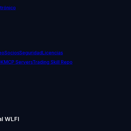
trónico
eo
Socios
Seguridad
Licencias
DK
MCP Servers
Trading Skill Repo
al WLFI