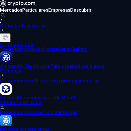
Mercados
Particulares
Empresas
Descubrir
/
Conectar
Registrarse
Criptomonedas
Todas las monedas
Cestas
Ganar
Staking
Aplicación Crypto.com
Para usuarios cotidianos
Comenzar
Criptomonedas
Tarjeta Visa prepago
Level Up
Onchain
Para entusiastas de Web3
Obtener extensión
Intercambios
Stake
Examinar DApps
Pay
Para comerciantes