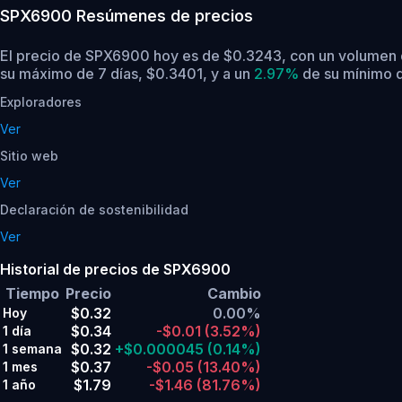
SPX6900
Resúmenes de precios
El precio de SPX6900 hoy es de $0.3243, con un volumen d
su máximo de 7 días, $0.3401,
y a un
2.97%
de su mínimo d
Exploradores
Ver
Sitio web
Ver
Declaración de sostenibilidad
Ver
Historial de precios de SPX6900
Tiempo
Precio
Cambio
$0.32
0.00%
Hoy
$0.34
-$0.01
(3.52%)
1 día
$0.32
+$0.000045
(0.14%)
1 semana
$0.37
-$0.05
(13.40%)
1 mes
$1.79
-$1.46
(81.76%)
1 año