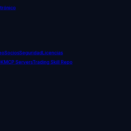
trónico
eo
Socios
Seguridad
Licencias
DK
MCP Servers
Trading Skill Repo