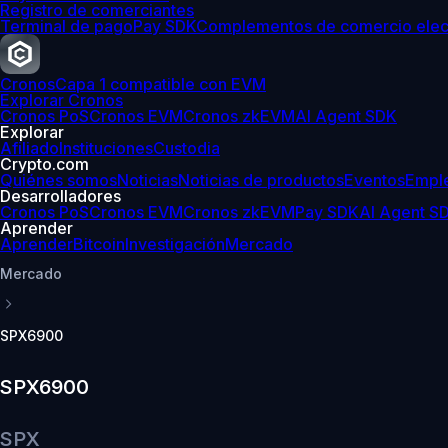
Registro de comerciantes
Terminal de pago
Pay SDK
Complementos de comercio elec
Cronos
Capa 1 compatible con EVM
Explorar Cronos
Cronos PoS
Cronos EVM
Cronos zkEVM
AI Agent SDK
Explorar
Afiliado
Instituciones
Custodia
Crypto.com
Quiénes somos
Noticias
Noticias de productos
Eventos
Empl
Desarrolladores
Cronos PoS
Cronos EVM
Cronos zkEVM
Pay SDK
AI Agent S
Aprender
Aprender
Bitcoin
Investigación
Mercado
Mercado
SPX6900
SPX6900
SPX