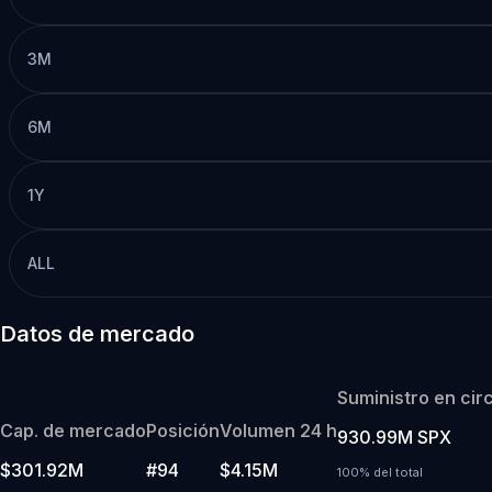
3M
6M
1Y
ALL
Datos de mercado
Suministro en cir
Cap. de mercado
Posición
Volumen 24 h
930.99M SPX
$301.92M
#94
$4.15M
100% del total