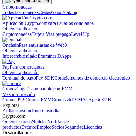
Criptomonedas
Todas las monedas
Cestas
Ganar
Staking
Aplicación Crypto.com
Para usuarios cotidianos
Obtener aplicación
Criptomonedas
Tarjeta Visa prepago
Level Up
Onchain
Para entusiastas de Web3
Obtener aplicación
Intercambios
Stake
Examinar DApps
Pay
Para comerciantes
Obtener aplicación
Terminal de pago
Pay SDK
Complementos de comercio electrónico
Cronos
Capa 1 compatible con EVM
Más información
Cronos PoS
Cronos EVM
Cronos zkEVM
AI Agent SDK
Explorar
Afiliado
Instituciones
Custodia
Crypto.com
Quiénes somos
Noticias
Noticias de
productos
Eventos
Empleo
Socios
Seguridad
Licencias
Desarrolladores