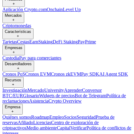
+
Aplicación Crypto.com
Onchain
Level Up
Mercados
+
Criptomonedas
Características
+
Tarjetas
Cestas
Earn
Staking
DeFi Staking
Pay
Prime
Empresas
+
Custodia
Pay para comerciantes
Desarrolladores
+
Cronos PoS
Cronos EVM
Cronos zkEVM
Pay SDK
AI Agent SDK
Recursos
+
Investigación
Mercado
University
Aprender
Conversor
BTC/EUR
Glosario
Widgets de precios
Bot de Telegram
Política de
reclamaciones
Asistencia
Crypto Overview
Empresa
+
Quiénes somos
Roadmap
Empleo
Socios
Seguridad
Prueba de
reservas
Afiliado
Licencias
Centro de exploración de
criptoactivos
Medio ambiente
Capital
Verificar
Política de conflictos de
intereses