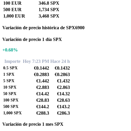
100 EUR
346.8 SPX
500 EUR
1,734 SPX
1,000 EUR
3,468 SPX
Variación de precio histórica de SPX6900
Variación de precio 1 día SPX
+0.68%
Importe
Hoy 7:23 PM
Hace 24 h
€0.1442
€0.1432
0.5
SPX
€0.2883
€0.2863
1
SPX
€1.442
€1.432
5
SPX
€2.883
€2.863
10
SPX
€14.42
€14.32
50
SPX
€28.83
€28.63
100
SPX
€144.2
€143.2
500
SPX
€288.3
€286.3
1,000
SPX
Variación de precio 1 mes SPX