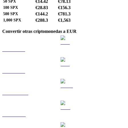
€14.42
€78.13
50
SPX
€28.83
€156.3
100
SPX
€144.2
€781.3
500
SPX
€288.3
€1,563
1,000
SPX
Convertir otras criptomonedas a EUR
BTC a EUR
ETH a EUR
USDT a EUR
BNB a EUR