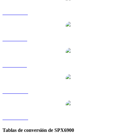
SPX a HKD
SPX a RUB
SPX a SGD
SPX a TWD
SPX a KRW
Tablas de conversión de SPX6900