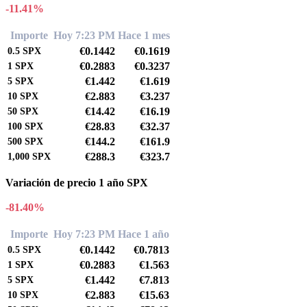
-11.41%
Importe
Hoy 7:23 PM
Hace 1 mes
€0.1442
€0.1619
0.5
SPX
€0.2883
€0.3237
1
SPX
€1.442
€1.619
5
SPX
€2.883
€3.237
10
SPX
€14.42
€16.19
50
SPX
€28.83
€32.37
100
SPX
€144.2
€161.9
500
SPX
€288.3
€323.7
1,000
SPX
Variación de precio 1 año SPX
-81.40%
Importe
Hoy 7:23 PM
Hace 1 año
€0.1442
€0.7813
0.5
SPX
€0.2883
€1.563
1
SPX
€1.442
€7.813
5
SPX
€2.883
€15.63
10
SPX