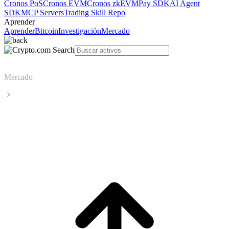
Cronos PoS
Cronos EVM
Cronos zkEVM
Pay SDK
AI Agent
SDK
MCP Servers
Trading Skill Repo
Aprender
Aprender
Bitcoin
Investigación
Mercado
Mercado
SPX6900
Precio en tiempo real de SPX6900 SPX