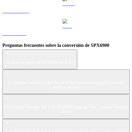
USDS a EUR
LEO a EUR
Preguntas frecuentes sobre la conversión de SPX6900
¿Cuál es el precio de SPX6900 en EUR?
Si hubieras invertido 100 € en SPX6900 hace una semana, ¿cuánto
tendrías ahora?
Si hubieras invertido 100 € en SPX6900 hace un mes, ¿cuánto tendrías
ahora?
Si hubieras invertido 100 € en SPX6900 hace un año, ¿cuánto tendrías