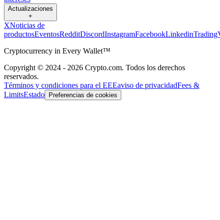
Actualizaciones
+
X
Noticias de
productos
Eventos
Reddit
Discord
Instagram
Facebook
Linkedin
Trading
Cryptocurrency in Every Wallet™
Copyright © 2024 - 2026 Crypto.com. Todos los derechos
reservados.
Términos y condiciones para el EEE
aviso de privacidad
Fees &
Limits
Estado
Preferencias de cookies