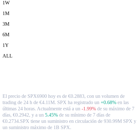
1W
1M
3M
6M
1Y
ALL
Tipo de cambio y datos del mercado de
SPX6900 ( SPX ) a EUR
El precio de SPX6900 hoy es de €0.2883, con un volumen de
trading de 24 h de €4.11M. SPX ha registrado un
+0.68%
en las
últimas 24 horas.
Actualmente está a un
-1.99%
de su máximo de 7
días, €0.2942,
y a un
5.45%
de su mínimo de 7 días de
€0.2734.
SPX tiene un suministro en circulación de 930.99M SPX y
un suministro máximo de 1B SPX.
Pares de conversión de SPX6900 populares