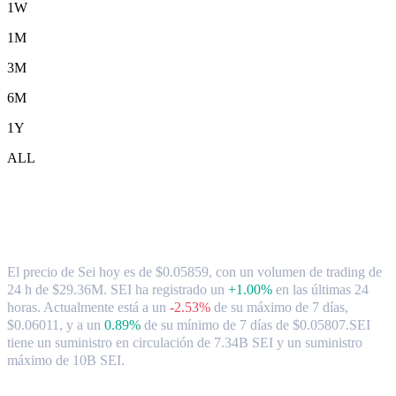
1W
1M
3M
6M
1Y
ALL
Tipo de cambio y datos del mercado de
Sei ( SEI ) a AUD
El precio de Sei hoy es de $0.05859, con un volumen de trading de
24 h de $29.36M. SEI ha registrado un
+1.00%
en las últimas 24
horas.
Actualmente está a un
-2.53%
de su máximo de 7 días,
$0.06011,
y a un
0.89%
de su mínimo de 7 días de $0.05807.
SEI
tiene un suministro en circulación de 7.34B SEI y un suministro
máximo de 10B SEI.
Pares de conversión de Sei populares