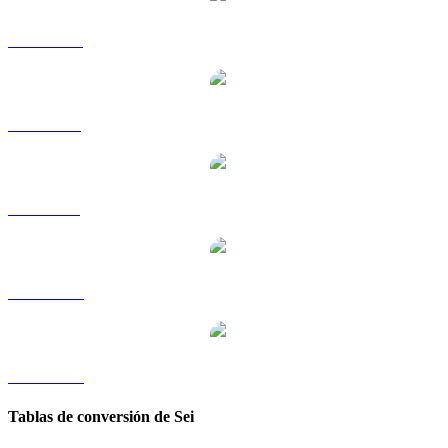
SEI a HKD
SEI a RUB
SEI a SGD
SEI a TWD
SEI a KRW
Tablas de conversión de Sei