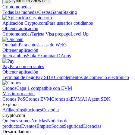
Criptomonedas
Todas las monedas
Cestas
Ganar
Staking
Aplicación Crypto.com
Para usuarios cotidianos
Obtener aplicación
Criptomonedas
Tarjeta Visa prepago
Level Up
Onchain
Para entusiastas de Web3
Obtener aplicación
Intercambios
Stake
Examinar DApps
Pay
Para comerciantes
Obtener aplicación
Terminal de pago
Pay SDK
Complementos de comercio electrónico
Cronos
Capa 1 compatible con EVM
Más información
Cronos PoS
Cronos EVM
Cronos zkEVM
AI Agent SDK
Explorar
Afiliado
Instituciones
Custodia
Crypto.com
Quiénes somos
Noticias
Noticias de
productos
Eventos
Empleo
Socios
Seguridad
Licencias
Desarrolladores