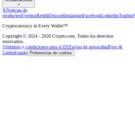
+
X
Noticias de
productos
Eventos
Reddit
Discord
Instagram
Facebook
Linkedin
Trading
Cryptocurrency in Every Wallet™
Copyright © 2024 - 2026 Crypto.com. Todos los derechos
reservados.
Términos y condiciones para el EEE
aviso de privacidad
Fees &
Limits
Estado
Preferencias de cookies