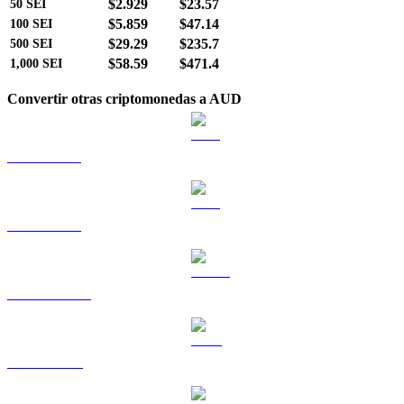
$2.929
$23.57
50
SEI
$5.859
$47.14
100
SEI
$29.29
$235.7
500
SEI
$58.59
$471.4
1,000
SEI
Convertir otras criptomonedas a AUD
BTC a AUD
ETH a AUD
USDT a AUD
BNB a AUD