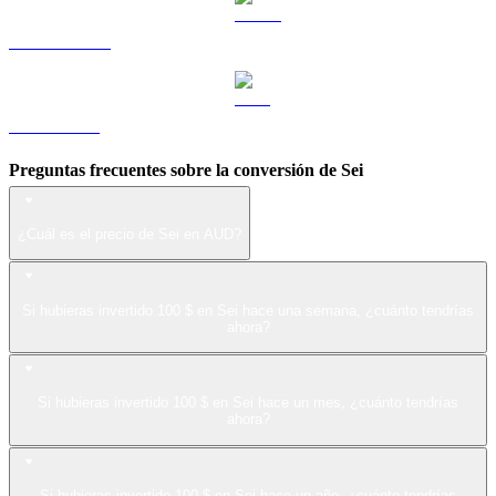
USDS a AUD
LEO a AUD
Preguntas frecuentes sobre la conversión de Sei
¿Cuál es el precio de Sei en AUD?
Si hubieras invertido 100 $ en Sei hace una semana, ¿cuánto tendrías
ahora?
Si hubieras invertido 100 $ en Sei hace un mes, ¿cuánto tendrías
ahora?
Si hubieras invertido 100 $ en Sei hace un año, ¿cuánto tendrías