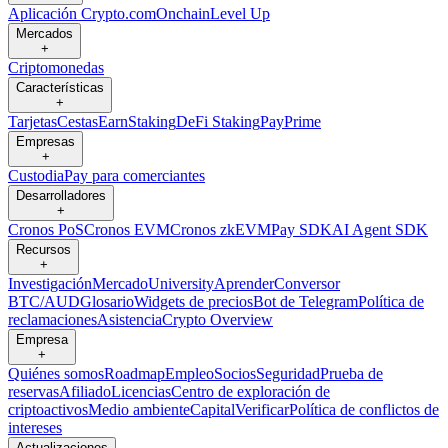
Aplicación Crypto.com
Onchain
Level Up
Mercados
+
Criptomonedas
Características
+
Tarjetas
Cestas
Earn
Staking
DeFi Staking
Pay
Prime
Empresas
+
Custodia
Pay para comerciantes
Desarrolladores
+
Cronos PoS
Cronos EVM
Cronos zkEVM
Pay SDK
AI Agent SDK
Recursos
+
Investigación
Mercado
University
Aprender
Conversor
BTC/AUD
Glosario
Widgets de precios
Bot de Telegram
Política de
reclamaciones
Asistencia
Crypto Overview
Empresa
+
Quiénes somos
Roadmap
Empleo
Socios
Seguridad
Prueba de
reservas
Afiliado
Licencias
Centro de exploración de
criptoactivos
Medio ambiente
Capital
Verificar
Política de conflictos de
intereses
Actualizaciones