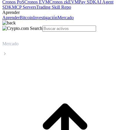
Cronos PoS
Cronos EVM
Cronos zkEVM
Pay SDK
AI Agent
SDK
MCP Servers
Trading Skill Repo
Aprender
Aprender
Bitcoin
Investigación
Mercado
Mercado
Sei
Precio en tiempo real de Sei SEI