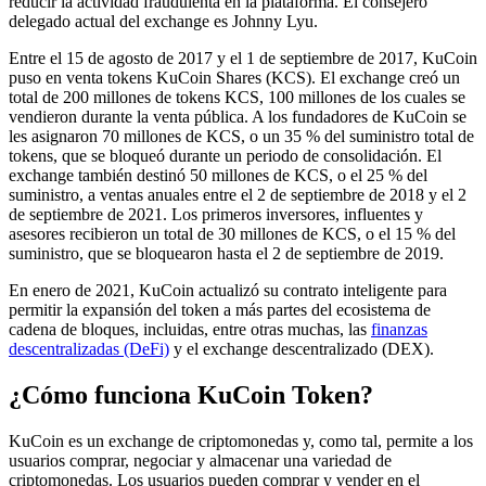
reducir la actividad fraudulenta en la plataforma. El consejero
delegado actual del exchange es Johnny Lyu.
Entre el 15 de agosto de 2017 y el 1 de septiembre de 2017, KuCoin
puso en venta tokens KuCoin Shares (KCS). El exchange creó un
total de 200 millones de tokens KCS, 100 millones de los cuales se
vendieron durante la venta pública. A los fundadores de KuCoin se
les asignaron 70 millones de KCS, o un 35 % del suministro total de
tokens, que se bloqueó durante un periodo de consolidación. El
exchange también destinó 50 millones de KCS, o el 25 % del
suministro, a ventas anuales entre el 2 de septiembre de 2018 y el 2
de septiembre de 2021. Los primeros inversores, influentes y
asesores recibieron un total de 30 millones de KCS, o el 15 % del
suministro, que se bloquearon hasta el 2 de septiembre de 2019.
En enero de 2021, KuCoin actualizó su contrato inteligente para
permitir la expansión del token a más partes del ecosistema de
cadena de bloques, incluidas, entre otras muchas, las
finanzas
descentralizadas (DeFi)
y el exchange descentralizado (DEX).
¿Cómo funciona KuCoin Token?
KuCoin es un exchange de criptomonedas y, como tal, permite a los
usuarios comprar, negociar y almacenar una variedad de
criptomonedas. Los usuarios pueden comprar y vender en el