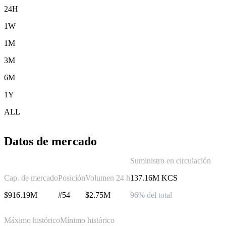
24H
1W
1M
3M
6M
1Y
ALL
Datos de mercado
Suministro en circulación
Cap. de mercado
Posición
Volumen 24 h
137.16M KCS
$916.19M
#54
$2.75M
96% del total
Máximo histórico
Mínimo histórico