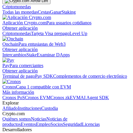
Criptomonedas
Todas las monedas
Cestas
Ganar
Staking
Aplicación Crypto.com
Para usuarios cotidianos
Obtener aplicación
Criptomonedas
Tarjeta Visa prepago
Level Up
Onchain
Para entusiastas de Web3
Obtener aplicación
Intercambios
Stake
Examinar DApps
Pay
Para comerciantes
Obtener aplicación
Terminal de pago
Pay SDK
Complementos de comercio electrónico
Cronos
Capa 1 compatible con EVM
Más información
Cronos PoS
Cronos EVM
Cronos zkEVM
AI Agent SDK
Explorar
Afiliado
Instituciones
Custodia
Crypto.com
Quiénes somos
Noticias
Noticias de
productos
Eventos
Empleo
Socios
Seguridad
Licencias
Desarrolladores