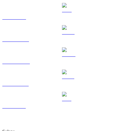
TRX a USD
HYPE a USD
DOGE a USD
USDS a USD
LEO a USD
Más como KuCoin Token