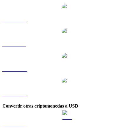
KCS a RUB
KCS a SGD
KCS a TWD
KCS a KRW
Convertir otras criptomonedas a USD
BTC a USD