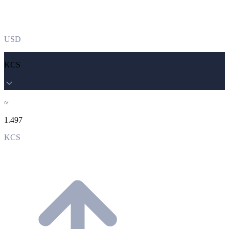
USD
KCS
≈
1.497
KCS