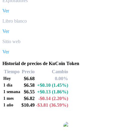
Exploradores
Ver
Libro blanco
Ver
Sitio web
Ver
Historial de precios de KuCoin Token
Tiempo
Precio
Cambio
$6.68
0.00%
Hoy
$6.58
+$0.10
(1.45%)
1 día
$6.55
+$0.13
(1.86%)
1 semana
$6.82
-$0.14
(2.20%)
1 mes
$10.49
-$3.81
(36.59%)
1 año
Pares de conversión de KuCoin Token populares