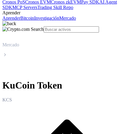
Cronos PoS
Cronos EVM
Cronos zkEVM
Pay SDK
AI Agent
SDK
MCP Servers
Trading Skill Repo
Aprender
Aprender
Bitcoin
Investigación
Mercado
Mercado
KuCoin Token
KuCoin Token
KCS