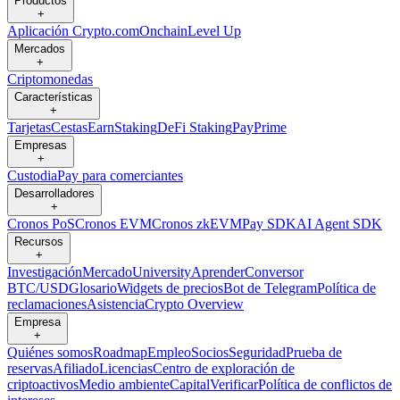
Productos
+
Aplicación Crypto.com
Onchain
Level Up
Mercados
+
Criptomonedas
Características
+
Tarjetas
Cestas
Earn
Staking
DeFi Staking
Pay
Prime
Empresas
+
Custodia
Pay para comerciantes
Desarrolladores
+
Cronos PoS
Cronos EVM
Cronos zkEVM
Pay SDK
AI Agent SDK
Recursos
+
Investigación
Mercado
University
Aprender
Conversor
BTC/USD
Glosario
Widgets de precios
Bot de Telegram
Política de
reclamaciones
Asistencia
Crypto Overview
Empresa
+
Quiénes somos
Roadmap
Empleo
Socios
Seguridad
Prueba de
reservas
Afiliado
Licencias
Centro de exploración de
criptoactivos
Medio ambiente
Capital
Verificar
Política de conflictos de