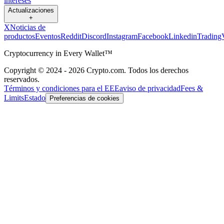
intereses
Actualizaciones
+
X
Noticias de
productos
Eventos
Reddit
Discord
Instagram
Facebook
Linkedin
Trading
Cryptocurrency in Every Wallet™
Copyright © 2024 - 2026 Crypto.com. Todos los derechos
reservados.
Términos y condiciones para el EEE
aviso de privacidad
Fees &
Limits
Estado
Preferencias de cookies