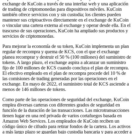
exchange de KuCoin a través de una interfaz web y una aplicación
de trading de criptomonedas para dispositivos móviles. KuCoin
también ofrece servicios con y sin custodia; los clientes pueden
mantener sus criptoactivos directamente en el exchange de KuCoin
o vincular una cartera externa al exchange y operar desde ella. En el
trascurso de sus operaciones, KuCoin ha ampliado sus productos y
servicios de criptomonedas.
Para mejorar la economía de su token, KuCoin implementa un plan
regular de recompra y quema de KCS, con el que el exchange
planea recomprar y destruir el 50 % (100 millones) del suministro de
tokens. A largo plazo, el exchange aspira a alcanzar un suministro
fijo de 100 millones de KCS cuando concluya el plan de recompra.
El efectivo empleado en el plan de recompra procede del 10 % de
las comisiones de trading generadas por las operaciones en el
exchange. En mayo de 2022, el suministro total de KCS asciende a
menos de 146 millones de tokens.
Como parte de las operaciones de seguridad del exchange, KuCoin
emplea diversas carteras con diferentes grados de seguridad en
función de la duración de las transacciones. Las microtransacciones
tienen lugar en una red privada de varios cortafuegos basada en
Amazon Web Services. Los empleados de KuCoin reciben un
código único de cifrado para retirar fondos de la cartera. Los activos
a más largo plazo se guardan bajo custodia bancaria y para acceder a