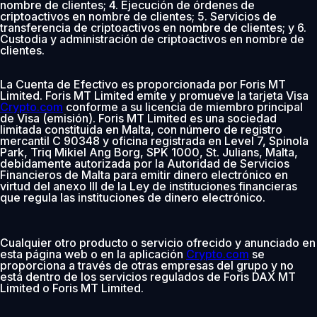
nombre de clientes; 4. Ejecución de órdenes de
criptoactivos en nombre de clientes; 5. Servicios de
transferencia de criptoactivos en nombre de clientes; y 6.
Custodia y administración de criptoactivos en nombre de
clientes.
La Cuenta de Efectivo es proporcionada por Foris MT
Limited. Foris MT Limited emite y promueve la tarjeta Visa
Crypto.com
conforme a su licencia de miembro principal
de Visa (emisión). Foris MT Limited es una sociedad
limitada constituida en Malta, con número de registro
mercantil C 90348 y oficina registrada en Level 7, Spinola
Park, Triq Mikiel Ang Borg, SPK 1000, St. Julians, Malta,
debidamente autorizada por la Autoridad de Servicios
Financieros de Malta para emitir dinero electrónico en
virtud del anexo III de la Ley de instituciones financieras
que regula las instituciones de dinero electrónico.
Cualquier otro producto o servicio ofrecido y anunciado en
esta página web o en la aplicación
Crypto.com
se
proporciona a través de otras empresas del grupo y no
está dentro de los servicios regulados de Foris DAX MT
Limited o Foris MT Limited.