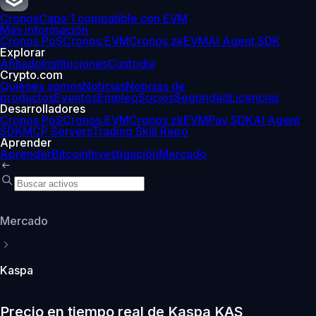
Cronos
Capa 1 compatible con EVM
Más información
Cronos PoS
Cronos EVM
Cronos zkEVM
AI Agent SDK
Explorar
Afiliado
Instituciones
Custodia
Crypto.com
Quiénes somos
Noticias
Noticias de
productos
Eventos
Empleo
Socios
Seguridad
Licencias
Desarrolladores
Cronos PoS
Cronos EVM
Cronos zkEVM
Pay SDK
AI Agent
SDK
MCP Servers
Trading Skill Repo
Aprender
Aprender
Bitcoin
Investigación
Mercado
Mercado
Kaspa
Precio en tiempo real de Kaspa KAS