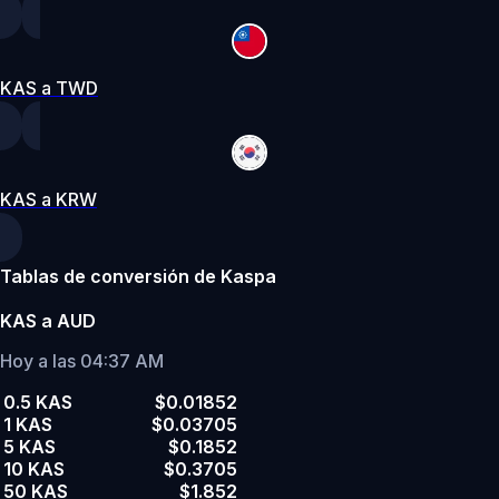
KAS a TWD
KAS a KRW
Tablas de conversión de Kaspa
KAS a AUD
Hoy a las 04:37 AM
0.5 KAS
$0.01852
1 KAS
$0.03705
5 KAS
$0.1852
10 KAS
$0.3705
50 KAS
$1.852