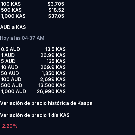
100 KAS
$3.705
500 KAS
$18.52
1,000 KAS
$37.05
AUD a KAS
Hoy a las 04:37 AM
0.5 AUD
13.5 KAS
1 AUD
26.99 KAS
5 AUD
135 KAS
10 AUD
269.9 KAS
50 AUD
1,350 KAS
100 AUD
2,699 KAS
500 AUD
13,500 KAS
1,000 AUD
26,990 KAS
Variación de precio histórica de Kaspa
Variación de precio 1 día KAS
-2.20%