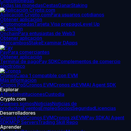
Criptomonedas
Todas las monedas
Cestas
Ganar
Staking
Aplicación Crypto.com
Para usuarios cotidianos
Obtener aplicación
Criptomonedas
Tarjeta Visa prepago
Level Up
Onchain
Para entusiastas de Web3
Obtener aplicación
Intercambios
Stake
Examinar DApps
Pay
Para comerciantes
Obtener aplicación
Terminal de pago
Pay SDK
Complementos de comercio
electrónico
Cronos
Capa 1 compatible con EVM
Más información
Cronos PoS
Cronos EVM
Cronos zkEVM
AI Agent SDK
Explorar
Afiliado
Instituciones
Custodia
Crypto.com
Quiénes somos
Noticias
Noticias de
productos
Eventos
Empleo
Socios
Seguridad
Licencias
Desarrolladores
Cronos PoS
Cronos EVM
Cronos zkEVM
Pay SDK
AI Agent
SDK
MCP Servers
Trading Skill Repo
Aprender