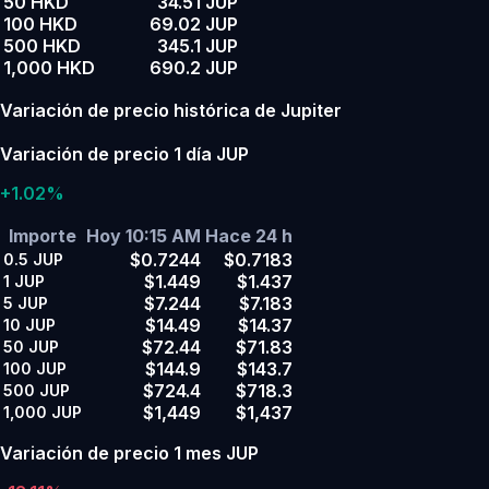
50 HKD
34.51 JUP
100 HKD
69.02 JUP
500 HKD
345.1 JUP
1,000 HKD
690.2 JUP
Variación de precio histórica de Jupiter
Variación de precio 1 día JUP
+1.02%
Importe
Hoy 10:15 AM
Hace 24 h
$0.7244
$0.7183
0.5
JUP
$1.449
$1.437
1
JUP
$7.244
$7.183
5
JUP
$14.49
$14.37
10
JUP
$72.44
$71.83
50
JUP
$144.9
$143.7
100
JUP
$724.4
$718.3
500
JUP
$1,449
$1,437
1,000
JUP
Variación de precio 1 mes JUP