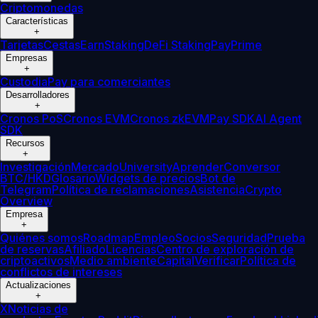
Criptomonedas
Características
+
Tarjetas
Cestas
Earn
Staking
DeFi Staking
Pay
Prime
Empresas
+
Custodia
Pay para comerciantes
Desarrolladores
+
Cronos PoS
Cronos EVM
Cronos zkEVM
Pay SDK
AI Agent
SDK
Recursos
+
Investigación
Mercado
University
Aprender
Conversor
BTC/HKD
Glosario
Widgets de precios
Bot de
Telegram
Política de reclamaciones
Asistencia
Crypto
Overview
Empresa
+
Quiénes somos
Roadmap
Empleo
Socios
Seguridad
Prueba
de reservas
Afiliado
Licencias
Centro de exploración de
criptoactivos
Medio ambiente
Capital
Verificar
Política de
conflictos de intereses
Actualizaciones
+
X
Noticias de