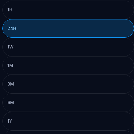
1H
24H
1W
1M
3M
6M
1Y