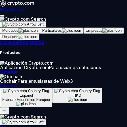
Registrarse
Mercados
Particulares
Empresas
Descubrir
Conectar
Registrarse
Productos
Aplicación Crypto.com
Para usuarios cotidianos
Obtener
Onchain
Para entusiastas de Web3
Obtener
Español
HKD
Espacio Económico Europeo