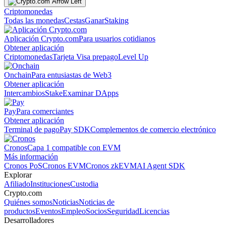
Criptomonedas
Todas las monedas
Cestas
Ganar
Staking
Aplicación Crypto.com
Para usuarios cotidianos
Obtener aplicación
Criptomonedas
Tarjeta Visa prepago
Level Up
Onchain
Para entusiastas de Web3
Obtener aplicación
Intercambios
Stake
Examinar DApps
Pay
Para comerciantes
Obtener aplicación
Terminal de pago
Pay SDK
Complementos de comercio electrónico
Cronos
Capa 1 compatible con EVM
Más información
Cronos PoS
Cronos EVM
Cronos zkEVM
AI Agent SDK
Explorar
Afiliado
Instituciones
Custodia
Crypto.com
Quiénes somos
Noticias
Noticias de
productos
Eventos
Empleo
Socios
Seguridad
Licencias
Desarrolladores