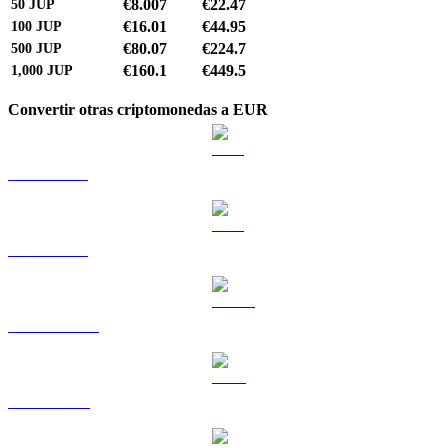
€8.007
€22.47
50
JUP
€16.01
€44.95
100
JUP
€80.07
€224.7
500
JUP
€160.1
€449.5
1,000
JUP
Convertir otras criptomonedas a EUR
BTC a EUR
ETH a EUR
USDT a EUR
BNB a EUR