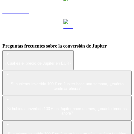
USDS a EUR
LEO a EUR
Preguntas frecuentes sobre la conversión de Jupiter
¿Cuál es el precio de Jupiter en EUR?
Si hubieras invertido 100 € en Jupiter hace una semana, ¿cuánto
tendrías ahora?
Si hubieras invertido 100 € en Jupiter hace un mes, ¿cuánto tendrías
ahora?
Si hubieras invertido 100 € en Jupiter hace un año, ¿cuánto tendrías