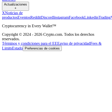
Actualizaciones
+
X
Noticias de
productos
Eventos
Reddit
Discord
Instagram
Facebook
Linkedin
Trading
Cryptocurrency in Every Wallet™
Copyright © 2024 - 2026 Crypto.com. Todos los derechos
reservados.
Términos y condiciones para el EEE
aviso de privacidad
Fees &
Limits
Estado
Preferencias de cookies