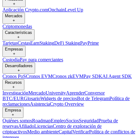
+
Aplicación Crypto.com
Onchain
Level Up
Mercados
+
Criptomonedas
Características
+
Tarjetas
Cestas
Earn
Staking
DeFi Staking
Pay
Prime
Empresas
+
Custodia
Pay para comerciantes
Desarrolladores
+
Cronos PoS
Cronos EVM
Cronos zkEVM
Pay SDK
AI Agent SDK
Recursos
+
Investigación
Mercado
University
Aprender
Conversor
BTC/EUR
Glosario
Widgets de precios
Bot de Telegram
Política de
reclamaciones
Asistencia
Crypto Overview
Empresa
+
Quiénes somos
Roadmap
Empleo
Socios
Seguridad
Prueba de
reservas
Afiliado
Licencias
Centro de exploración de
criptoactivos
Medio ambiente
Capital
Verificar
Política de conflictos de
intereses