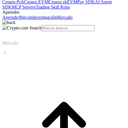
Cronos PoS
Cronos EVM
Cronos zkEVM
Pay SDK
AI Agent
SDK
MCP Servers
Trading Skill Repo
Aprender
Aprender
Bitcoin
Investigación
Mercado
Mercado
Jupiter
Precio en tiempo real de Jupiter JUP