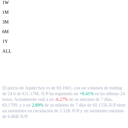
1W
1M
3M
6M
1Y
ALL
Tipo de cambio y datos del mercado de
Jupiter ( JUP ) a EUR
El precio de Jupiter hoy es de €0.1601, con un volumen de trading
de 24 h de €11.17M. JUP ha registrado un
+0.41%
en las últimas 24
horas.
Actualmente está a un
-6.27%
de su máximo de 7 días,
€0.1709,
y a un
2.89%
de su mínimo de 7 días de €0.1556.
JUP tiene
un suministro en circulación de 3.32B JUP y un suministro máximo
de 6.86B JUP.
Pares de conversión de Jupiter populares