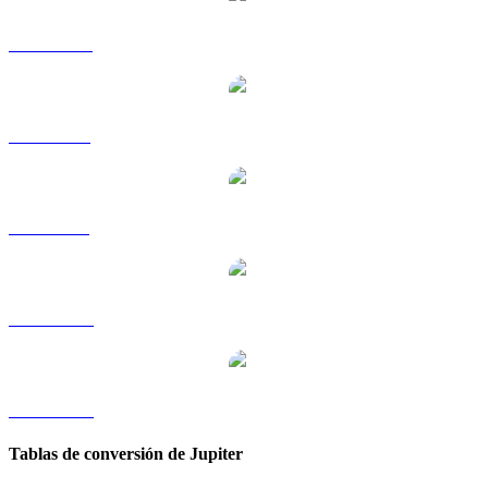
JUP a HKD
JUP a RUB
JUP a SGD
JUP a TWD
JUP a KRW
Tablas de conversión de Jupiter