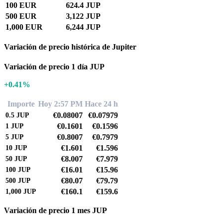
100 EUR
624.4 JUP
500 EUR
3,122 JUP
1,000 EUR
6,244 JUP
Variación de precio histórica de Jupiter
Variación de precio 1 día JUP
+0.41%
Importe
Hoy 2:57 PM
Hace 24 h
€0.08007
€0.07979
0.5
JUP
€0.1601
€0.1596
1
JUP
€0.8007
€0.7979
5
JUP
€1.601
€1.596
10
JUP
€8.007
€7.979
50
JUP
€16.01
€15.96
100
JUP
€80.07
€79.79
500
JUP
€160.1
€159.6
1,000
JUP
Variación de precio 1 mes JUP