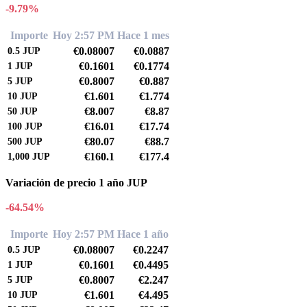
-9.79%
Importe
Hoy 2:57 PM
Hace 1 mes
€0.08007
€0.0887
0.5
JUP
€0.1601
€0.1774
1
JUP
€0.8007
€0.887
5
JUP
€1.601
€1.774
10
JUP
€8.007
€8.87
50
JUP
€16.01
€17.74
100
JUP
€80.07
€88.7
500
JUP
€160.1
€177.4
1,000
JUP
Variación de precio 1 año JUP
-64.54%
Importe
Hoy 2:57 PM
Hace 1 año
€0.08007
€0.2247
0.5
JUP
€0.1601
€0.4495
1
JUP
€0.8007
€2.247
5
JUP
€1.601
€4.495
10
JUP