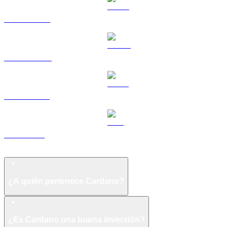
HYPE a USD
DOGE a USD
USDS a USD
LEO a USD
Preguntas frecuentes sobre Cardano
¿A quién pertenece Cardano?
¿Es Cardano una buena inversión?