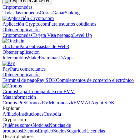
Criptomonedas
Todas las monedas
Cestas
Ganar
Staking
Aplicación Crypto.com
Para usuarios cotidianos
Obtener aplicación
Criptomonedas
Tarjeta Visa prepago
Level Up
Onchain
Para entusiastas de Web3
Obtener aplicación
Intercambios
Stake
Examinar DApps
Pay
Para comerciantes
Obtener aplicación
Terminal de pago
Pay SDK
Complementos de comercio electrónico
Cronos
Capa 1 compatible con EVM
Más información
Cronos PoS
Cronos EVM
Cronos zkEVM
AI Agent SDK
Explorar
Afiliado
Instituciones
Custodia
Crypto.com
Quiénes somos
Noticias
Noticias de
productos
Eventos
Empleo
Socios
Seguridad
Licencias
Desarrolladores