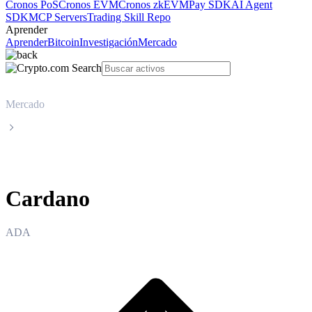
Cronos PoS
Cronos EVM
Cronos zkEVM
Pay SDK
AI Agent
SDK
MCP Servers
Trading Skill Repo
Aprender
Aprender
Bitcoin
Investigación
Mercado
Mercado
Cardano
Cardano
ADA