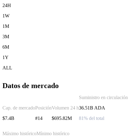
24H
1W
1M
3M
6M
1Y
ALL
Datos de mercado
Suministro en circulación
Cap. de mercado
Posición
Volumen 24 h
36.51B ADA
$7.4B
#14
$695.82M
81% del total
Máximo histórico
Mínimo histórico