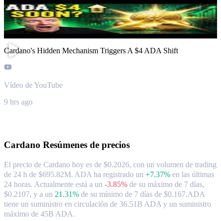
Cardano's Hidden Mechanism Triggers A $4 ADA Shift
Vídeo de YouTube
9 hrs ago
Acerca de Cardano
Cardano
Resúmenes de precios
El precio de Cardano hoy es de $0.2026, con un volumen de trading
de 24 h de $695.82M. ADA ha registrado un
+7.37%
en las últimas
24 horas.
Actualmente está a un
-3.85%
de su máximo de 7 días,
$0.2107,
y a un
21.31%
de su mínimo de 7 días de $0.167.
ADA
tiene un suministro en circulación de 36.51B ADA y un suministro
máximo de 45B ADA.