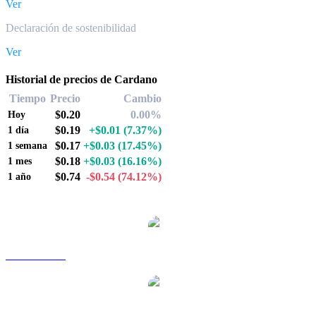
Ver
Declaración de sostenibilidad
Ver
Historial de precios de Cardano
Tiempo
Precio
Cambio
$0.20
0.00%
Hoy
$0.19
+$0.01
(7.37%)
1 día
$0.17
+$0.03
(17.45%)
1 semana
$0.18
+$0.03
(16.16%)
1 mes
$0.74
-$0.54
(74.12%)
1 año
Pares de conversión de Cardano populares
ADA a AUD
ADA a BRL