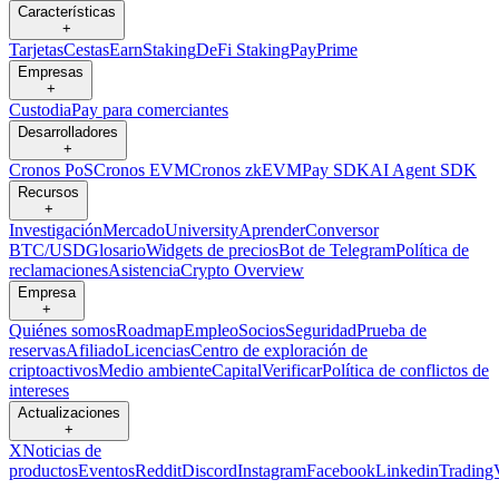
Características
+
Tarjetas
Cestas
Earn
Staking
DeFi Staking
Pay
Prime
Empresas
+
Custodia
Pay para comerciantes
Desarrolladores
+
Cronos PoS
Cronos EVM
Cronos zkEVM
Pay SDK
AI Agent SDK
Recursos
+
Investigación
Mercado
University
Aprender
Conversor
BTC/USD
Glosario
Widgets de precios
Bot de Telegram
Política de
reclamaciones
Asistencia
Crypto Overview
Empresa
+
Quiénes somos
Roadmap
Empleo
Socios
Seguridad
Prueba de
reservas
Afiliado
Licencias
Centro de exploración de
criptoactivos
Medio ambiente
Capital
Verificar
Política de conflictos de
intereses
Actualizaciones
+
X
Noticias de
productos
Eventos
Reddit
Discord
Instagram
Facebook
Linkedin
Trading