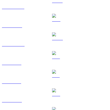
USDT a USD
BNB a USD
USDC a USD
XRP a USD
SOL a USD
TRX a USD