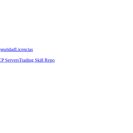
eguridad
Licencias
P Servers
Trading Skill Repo