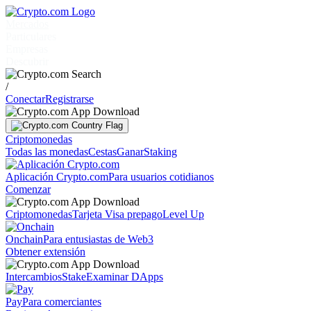
Mercados
Particulares
Empresas
Descubrir
/
Conectar
Registrarse
Criptomonedas
Todas las monedas
Cestas
Ganar
Staking
Aplicación Crypto.com
Para usuarios cotidianos
Comenzar
Criptomonedas
Tarjeta Visa prepago
Level Up
Onchain
Para entusiastas de Web3
Obtener extensión
Intercambios
Stake
Examinar DApps
Pay
Para comerciantes