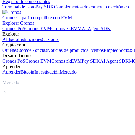
Registro de comerciantes
Terminal de pago
Pay SDK
Complementos de comercio electrónico
Cronos
Capa 1 compatible con EVM
Explorar Cronos
Cronos PoS
Cronos EVM
Cronos zkEVM
AI Agent SDK
Explorar
Afiliado
Instituciones
Custodia
Crypto.com
Quiénes somos
Noticias
Noticias de productos
Eventos
Empleo
Socios
S
Desarrolladores
Cronos PoS
Cronos EVM
Cronos zkEVM
Pay SDK
AI Agent SDK
MC
Aprender
Aprender
Bitcoin
Investigación
Mercado
Mercado
ADI
Precio en tiempo real de ADI ADI