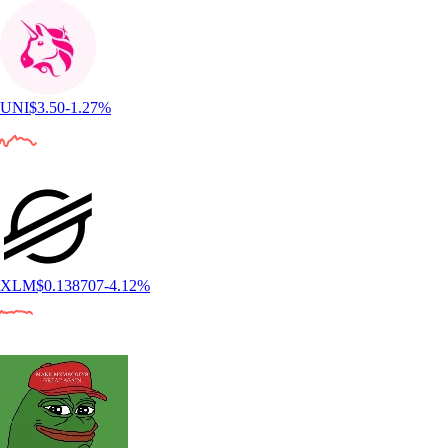
UNI
$
3.50
-1.27
%
XLM
$
0.138707
-4.12
%