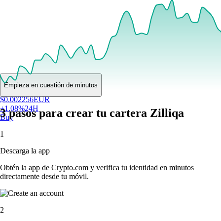
Empieza en cuestión de minutos
$
0.002256
EUR
+
1.08
%
24H
3 pasos para crear tu cartera Zilliqa
Buy
1
Descarga la app
Obtén la app de Crypto.com y verifica tu identidad en minutos
directamente desde tu móvil.
2