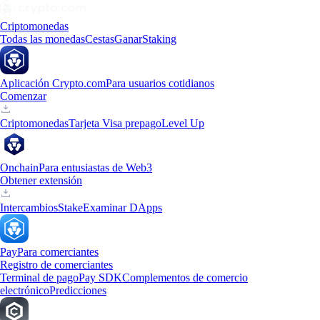
Criptomonedas
Todas las monedas
Cestas
Ganar
Staking
Aplicación Crypto.com
Para usuarios cotidianos
Comenzar
Criptomonedas
Tarjeta Visa prepago
Level Up
Onchain
Para entusiastas de Web3
Obtener extensión
Intercambios
Stake
Examinar DApps
Pay
Para comerciantes
Registro de comerciantes
Terminal de pago
Pay SDK
Complementos de comercio
electrónico
Predicciones