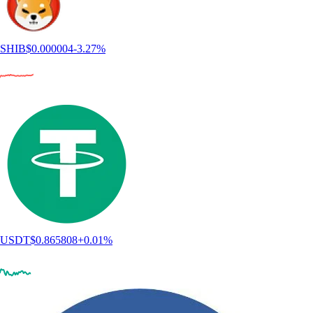
SHIB
$
0.000004
-3.27
%
USDT
$
0.865808
+
0.01
%