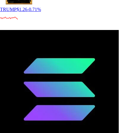
TRUMP
$
1.26
-0.71
%