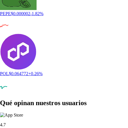
PEPE
$
0.000002
-1.82
%
POL
$
0.064772
+
0.26
%
Qué opinan nuestros usuarios
4.7