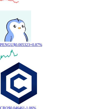
PENGU
$
0.005323
+
0.87
%
CRO
$
0.046461
-1.06
%