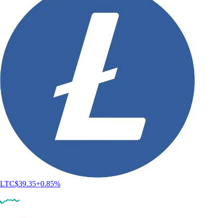
LTC
$
39.35
+
0.85
%