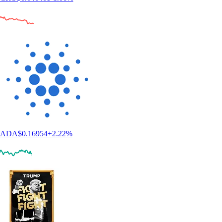
ADA
$
0.16954
+
2.22
%