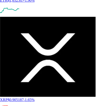
ETH
$
1,652.61
+
1.90
%
XRP
$
0.905187
-1.65
%