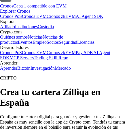
Cronos
Capa 1 compatible con EVM
Explorar Cronos
Cronos PoS
Cronos EVM
Cronos zkEVM
AI Agent SDK
Explorar
Afiliado
Instituciones
Custodia
Crypto.com
Quiénes somos
Noticias
Noticias de
productos
Eventos
Empleo
Socios
Seguridad
Licencias
Desarrolladores
Cronos PoS
Cronos EVM
Cronos zkEVM
Pay SDK
AI Agent
SDK
MCP Servers
Trading Skill Repo
Aprender
Aprender
Bitcoin
Investigación
Mercado
CRIPTO
Crea tu cartera Zilliqa en
España
Configurar tu cartera digital para guardar y gestionar tus Zilliqa en
España es muy sencillo con la app de Crypto.com. Tendrás tu cartera
de inversión siempre en el bolsillo para seguir la evolución de tus