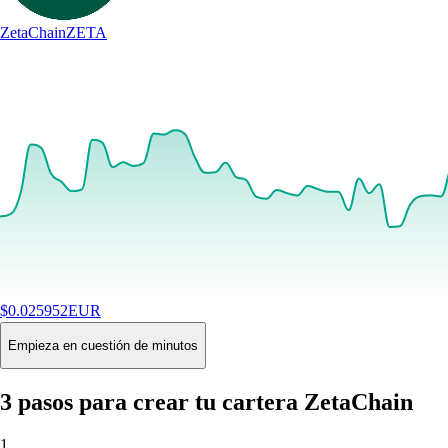
ZetaChain
ZETA
$
0.025952
EUR
+
2.50
%
24H
Buy
Empieza en cuestión de minutos
3 pasos para crear tu cartera ZetaChain
1