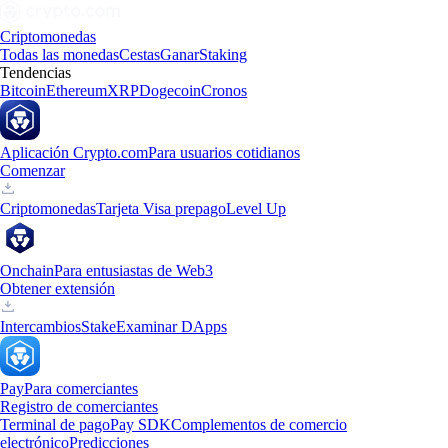
Criptomonedas
Todas las monedas
Cestas
Ganar
Staking
Tendencias
Bitcoin
Ethereum
XRP
Dogecoin
Cronos
Aplicación Crypto.com
Para usuarios cotidianos
Comenzar
Criptomonedas
Tarjeta Visa prepago
Level Up
Onchain
Para entusiastas de Web3
Obtener extensión
Intercambios
Stake
Examinar DApps
Pay
Para comerciantes
Registro de comerciantes
Terminal de pago
Pay SDK
Complementos de comercio
electrónico
Predicciones