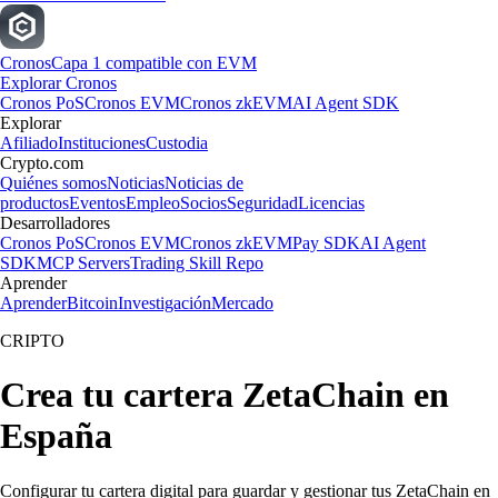
Cronos
Capa 1 compatible con EVM
Explorar Cronos
Cronos PoS
Cronos EVM
Cronos zkEVM
AI Agent SDK
Explorar
Afiliado
Instituciones
Custodia
Crypto.com
Quiénes somos
Noticias
Noticias de
productos
Eventos
Empleo
Socios
Seguridad
Licencias
Desarrolladores
Cronos PoS
Cronos EVM
Cronos zkEVM
Pay SDK
AI Agent
SDK
MCP Servers
Trading Skill Repo
Aprender
Aprender
Bitcoin
Investigación
Mercado
CRIPTO
Crea tu cartera ZetaChain en
España
Configurar tu cartera digital para guardar y gestionar tus ZetaChain en