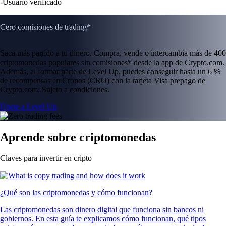
-
Usuario verificado
Cero comisiones de trading*
Saca más partido a tu dinero. Compra, vende o intercambia más de 400
criptomonedas populares sin comisiones* desde la app de Crypto.com.
Además, al formar parte de Level Up, puedes conseguir hasta un 6 %
de recompensas en Cronos (CRO) con la tarjeta Visa prepago de
Crypto.com. Sujeto a condiciones.
Únete a Level Up
Aprende sobre criptomonedas
Claves para invertir en cripto
¿Qué son las criptomonedas y cómo funcionan?
Las criptomonedas son dinero digital que funciona sin bancos ni
gobiernos. En esta guía te explicamos cómo funcionan, qué tipos