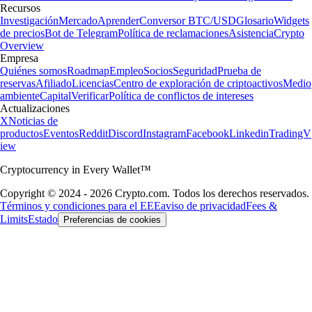
Recursos
Investigación
Mercado
Aprender
Conversor BTC/USD
Glosario
Widgets
de precios
Bot de Telegram
Política de reclamaciones
Asistencia
Crypto
Overview
Empresa
Quiénes somos
Roadmap
Empleo
Socios
Seguridad
Prueba de
reservas
Afiliado
Licencias
Centro de exploración de criptoactivos
Medio
ambiente
Capital
Verificar
Política de conflictos de intereses
Actualizaciones
X
Noticias de
productos
Eventos
Reddit
Discord
Instagram
Facebook
Linkedin
TradingV
iew
Cryptocurrency in Every Wallet™
Copyright © 2024 - 2026 Crypto.com. Todos los derechos reservados.
Términos y condiciones para el EEE
aviso de privacidad
Fees &
Limits
Estado
Preferencias de cookies