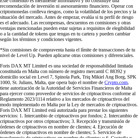
Este contenido es meramente informativo y no constituye una
recomendación de inversión ni asesoramiento financiero. Operar con
criptomonedas conlleva riesgos, como la volatilidad de los precios y la
situación del mercado. Antes de empezar, evalúa si tu perfil de riesgo
es el adecuado. Las recompensas, descuentos en comisiones y otras
ventajas mencionadas pueden estar sujetas a requisitos de elegibilidad
o a la cantidad de tokens que tengas en tu cartera y pueden cambiar
según los términos y condiciones vigentes.
*Sin comisiones de compraventa hasta el límite de transacciones de tu
nivel de Level Up. Pueden aplicarse otras comisiones y diferenciales.
Foris DAX MT Limited es una sociedad de responsabilidad limitada
constituida en Malta con número de registro mercantil C 88392 y
domicilio social en Level 7, Spinola Park, Triq Mikiel Ang Borg, SPK
1000, St. Julians, Malta, que opera bajo el nombre de
Crypto.com
,
tiene autorización de la Autoridad de Servicios Financieros de Malta
para ejercer como proveedor de servicios de criptoactivos conforme al
Reglamento 2023/1114 relativo a los mercados de criptoactivos del
modo implementado en Malta por la Ley de mercados de criptoactivos.
Foris DAX MT Limited está autorizada para prestar los siguientes
servicios: 1. Intercambio de criptoactivos por fondos; 2. Intercambio de
criptoactivos por otros criptoactivos; 3. Recepción y transmisión de
órdenes de criptoactivos en nombre de clientes; 4. Ejecución de
órdenes de criptoactivos en nombre de clientes; 5. Servicios de
transferencia de criptoactivos en nombre de clientes; y 6. Custodia y