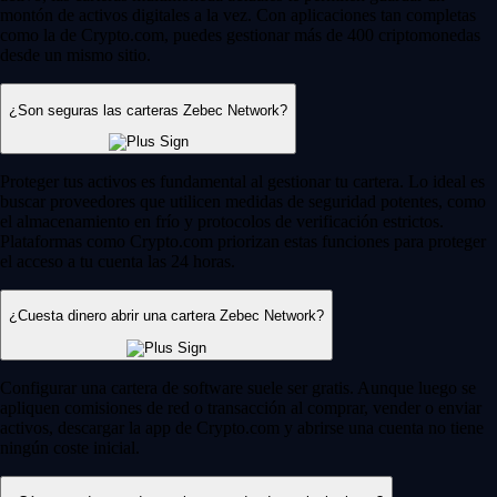
montón de activos digitales a la vez. Con aplicaciones tan completas
como la de Crypto.com, puedes gestionar más de 400 criptomonedas
desde un mismo sitio.
¿Son seguras las carteras Zebec Network?
Proteger tus activos es fundamental al gestionar tu cartera. Lo ideal es
buscar proveedores que utilicen medidas de seguridad potentes, como
el almacenamiento en frío y protocolos de verificación estrictos.
Plataformas como Crypto.com priorizan estas funciones para proteger
el acceso a tu cuenta las 24 horas.
¿Cuesta dinero abrir una cartera Zebec Network?
Configurar una cartera de software suele ser gratis. Aunque luego se
apliquen comisiones de red o transacción al comprar, vender o enviar
activos, descargar la app de Crypto.com y abrirse una cuenta no tiene
ningún coste inicial.