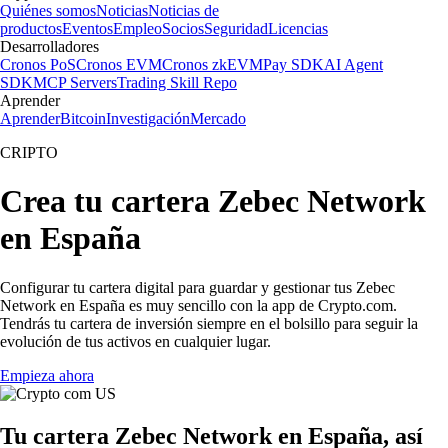
Quiénes somos
Noticias
Noticias de
productos
Eventos
Empleo
Socios
Seguridad
Licencias
Desarrolladores
Cronos PoS
Cronos EVM
Cronos zkEVM
Pay SDK
AI Agent
SDK
MCP Servers
Trading Skill Repo
Aprender
Aprender
Bitcoin
Investigación
Mercado
CRIPTO
Crea tu cartera Zebec Network
en España
Configurar tu cartera digital para guardar y gestionar tus Zebec
Network en España es muy sencillo con la app de Crypto.com.
Tendrás tu cartera de inversión siempre en el bolsillo para seguir la
evolución de tus activos en cualquier lugar.
Empieza ahora
Tu cartera Zebec Network en España, así