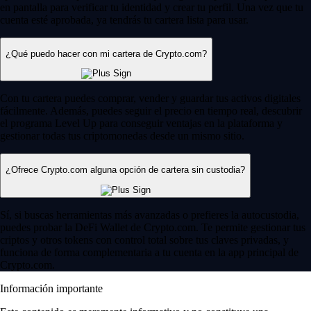
en pantalla para verificar tu identidad y crear tu perfil. Una vez que tu
cuenta esté aprobada, ya tendrás tu cartera lista para usar.
¿Qué puedo hacer con mi cartera de Crypto.com?
Con tu cartera puedes comprar, vender y guardar tus activos digitales
fácilmente. Además, puedes seguir el precio en tiempo real, descubrir
el programa Level Up para conseguir ventajas en la plataforma y
gestionar todas tus criptomonedas desde un mismo sitio.
¿Ofrece Crypto.com alguna opción de cartera sin custodia?
Sí, si buscas herramientas más avanzadas o prefieres la autocustodia,
puedes probar la DeFi Wallet de Crypto.com. Te permite gestionar tus
criptos y otros tokens con control total sobre tus claves privadas, y
funciona de forma complementaria a tu cuenta en la app principal de
Crypto.com.
Información importante