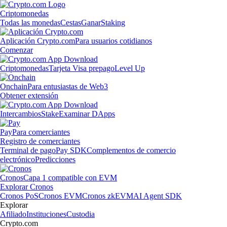
Criptomonedas
Todas las monedas
Cestas
Ganar
Staking
Aplicación Crypto.com
Para usuarios cotidianos
Comenzar
Criptomonedas
Tarjeta Visa prepago
Level Up
Onchain
Para entusiastas de Web3
Obtener extensión
Intercambios
Stake
Examinar DApps
Pay
Para comerciantes
Registro de comerciantes
Terminal de pago
Pay SDK
Complementos de comercio
electrónico
Predicciones
Cronos
Capa 1 compatible con EVM
Explorar Cronos
Cronos PoS
Cronos EVM
Cronos zkEVM
AI Agent SDK
Explorar
Afiliado
Instituciones
Custodia
Crypto.com