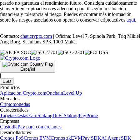
pasado no garantiza el rendimiento futuro. Considera cuidadosamente
si invertir en criptoactivos es adecuado para ti según tu situación
financiera y tolerancia al riesgo. Puedes encontrar más información
sobre los riesgos asociados con operar o conservar criptoactivos
aquí
.
Contacto:
chat.crypto.com
| Oficina: Level 7, Spinola Park, Triq Mikiel
Ang Borg, St Julians SPK 1000 Malta.
Español
|
USD
Productos
Aplicación Crypto.com
Onchain
Level Up
Mercados
Criptomonedas
Características
Tarjetas
Cestas
Earn
Staking
DeFi Staking
Pay
Prime
Empresas
Custodia
Pay para comerciantes
Desarrolladores
Cronos PoS
Cronos EVM
Cronos zkEVM
Pay SDK
AI Agent SDK