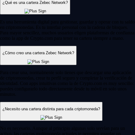
¿Qué es una cartera Zebec Network?
Es una herramienta digital para gestionar, guardar y operar con tu saldo
en criptomonedas. Es tu interfaz personal con la cadena de bloques.
Para mayor sencillez, muchos usuarios eligen plataformas de confianza
como la app de Crypto.com para tener su cartera siempre a mano.
¿Cómo creo una cartera Zebec Network?
Para crear una, normalmente solo tienes que descargar una aplicación
de criptomonedas, crear tu perfil seguro y completar la verificación de
identidad. Con apps intuitivas como la de Crypto.com es muy sencillo:
puedes configurarlo todo directamente desde tu móvil en solo unos
minutos.
¿Necesito una cartera distinta para cada criptomoneda?
No es necesario. Aunque al principio algunas solo servían para un
activo, las carteras multimoneda actuales te permiten guardar un