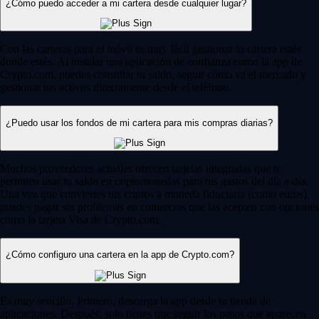
¿Cómo puedo acceder a mi cartera desde cualquier lugar?
Con las carteras para el móvil es muy fácil gestionar tu cartera estés
donde estés. Al instalar una aplicación de confianza como la app de
Crypto.com, puedes consultar tu saldo, seguir cómo va el mercado y
gestionar tus activos directamente desde el teléfono.
¿Puedo usar los fondos de mi cartera para mis compras diarias?
Muchos proveedores actuales ofrecen tarjetas integradas que te
permiten usar tu saldo en criptomonedas para tus gastos del día a día.
Una vez que conviertes tus criptos a moneda fiduciaria (como euros),
puedes pagar sin problemas en comercios que las acepten con opciones
como la tarjeta Visa de Crypto.com.
¿Cómo configuro una cartera en la app de Crypto.com?
Es muy sencillo. Primero, descarga la app desde tu tienda de
aplicaciones. Después, solo tienes que seguir los pasos que aparecen