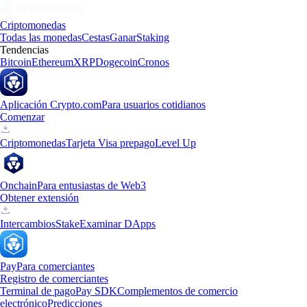
Criptomonedas
Todas las monedas
Cestas
Ganar
Staking
Tendencias
Bitcoin
Ethereum
XRP
Dogecoin
Cronos
Aplicación Crypto.com
Para usuarios cotidianos
Comenzar
Criptomonedas
Tarjeta Visa prepago
Level Up
Onchain
Para entusiastas de Web3
Obtener extensión
Intercambios
Stake
Examinar DApps
Pay
Para comerciantes
Registro de comerciantes
Terminal de pago
Pay SDK
Complementos de comercio
electrónico
Predicciones