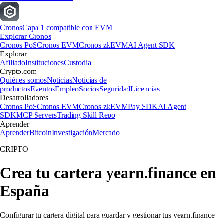
Cronos
Capa 1 compatible con EVM
Explorar Cronos
Cronos PoS
Cronos EVM
Cronos zkEVM
AI Agent SDK
Explorar
Afiliado
Instituciones
Custodia
Crypto.com
Quiénes somos
Noticias
Noticias de
productos
Eventos
Empleo
Socios
Seguridad
Licencias
Desarrolladores
Cronos PoS
Cronos EVM
Cronos zkEVM
Pay SDK
AI Agent
SDK
MCP Servers
Trading Skill Repo
Aprender
Aprender
Bitcoin
Investigación
Mercado
CRIPTO
Crea tu cartera yearn.finance en
España
Configurar tu cartera digital para guardar y gestionar tus yearn.finance